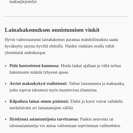
maksujärjestelyt.
Lainahakemuksen onnistumisen vinkit
Hyvin valmistautunut lainahakemus parantaa mahdollisuuksia saada
hyväksytty tarjous hyvillä ehdoilla. Näiden vinkkien avulla vältät
yleisimmät sudenkuopat:
Pidä luottotietosi kunnossa:
Hoida laskut ajallaan ja vältä turhaa
hakemusten määrää lyhyessä ajassa.
Arvioi maksukykysi realistisesti:
Valitse lainasumma ja maksuaika,
jotka sopivat talouteesi myös muuttuvissa tilanteissa.
Kilpailuta lainat ennen päätöstä:
Ehdot ja korot voivat vaihdella
merkittävästi eri lainanantajien välillä.
Hyödynnä asiantuntijoita tarvittaessa:
Pankin neuvonta tai
talousasiantuntija voi auttaa valitsemaan sopivimman vaihtoehdon.