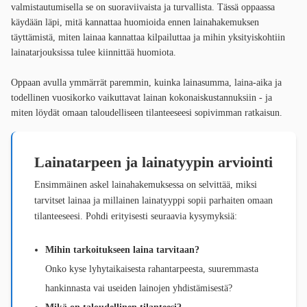
valmistautumisella se on suoraviivaista ja turvallista. Tässä oppaassa
käydään läpi, mitä kannattaa huomioida ennen lainahakemuksen
täyttämistä, miten lainaa kannattaa kilpailuttaa ja mihin yksityiskohtiin
lainatarjouksissa tulee kiinnittää huomiota.
Oppaan avulla ymmärrät paremmin, kuinka lainasumma, laina-aika ja
todellinen vuosikorko vaikuttavat lainan kokonaiskustannuksiin - ja
miten löydät omaan taloudelliseen tilanteeseesi sopivimman ratkaisun.
Lainatarpeen ja lainatyypin arviointi
Ensimmäinen askel lainahakemuksessa on selvittää, miksi
tarvitset lainaa ja millainen lainatyyppi sopii parhaiten omaan
tilanteeseesi. Pohdi erityisesti seuraavia kysymyksiä:
Mihin tarkoitukseen laina tarvitaan?
Onko kyse lyhytaikaisesta rahantarpeesta, suuremmasta
hankinnasta vai useiden lainojen yhdistämisestä?
Mikä on taloudellinen tilanteesi?