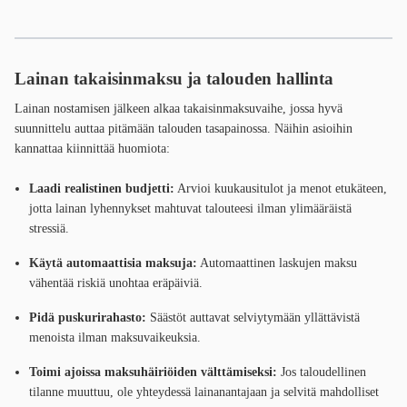
Lainan takaisinmaksu ja talouden hallinta
Lainan nostamisen jälkeen alkaa takaisinmaksuvaihe, jossa hyvä
suunnittelu auttaa pitämään talouden tasapainossa. Näihin asioihin
kannattaa kiinnittää huomiota:
Laadi realistinen budjetti:
Arvioi kuukausitulot ja menot etukäteen,
jotta lainan lyhennykset mahtuvat talouteesi ilman ylimääräistä
stressiä.
Käytä automaattisia maksuja:
Automaattinen laskujen maksu
vähentää riskiä unohtaa eräpäiviä.
Pidä puskurirahasto:
Säästöt auttavat selviytymään yllättävistä
menoista ilman maksuvaikeuksia.
Toimi ajoissa maksuhäiriöiden välttämiseksi:
Jos taloudellinen
tilanne muuttuu, ole yhteydessä lainanantajaan ja selvitä mahdolliset