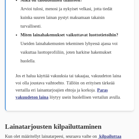
Arvioi tulosi, menosi ja nykyiset velkasi, jotta tiedät
kuinka suuren lainan pystyt maksamaan takaisin
turvallisesti.
Miten lainahakemukset vaikuttavat luottotietoihin?
Useiden lainahakemusten tekeminen lyhyessä ajassa voi
vaikuttaa luottoprofiiliin, joten harkitse hakemukset
huolella.
Jos et halua käyttää vakuuksia tai takaajaa, vakuudeton laina
voi olla joustava vaihtoehto. Tällöin on erityisen tärkeää
vertailla eri lainantarjoajien ehtoja ja korkoja.
Paras
vakuudeton laina
löytyy usein huolellisen vertailun avulla.
Lainatarjousten kilpailuttaminen
Kun olet määritellyt lainatarpeesi, seuraava vaihe on
kilpailuttaa