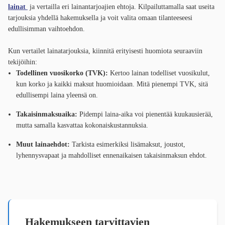
lainat
ja vertailla eri lainantarjoajien ehtoja. Kilpailuttamalla saat useita
tarjouksia yhdellä hakemuksella ja voit valita omaan tilanteeseesi
edullisimman vaihtoehdon.
Kun vertailet lainatarjouksia, kiinnitä erityisesti huomiota seuraaviin
tekijöihin:
Todellinen vuosikorko (TVK):
Kertoo lainan todelliset vuosikulut,
kun korko ja kaikki maksut huomioidaan. Mitä pienempi TVK, sitä
edullisempi laina yleensä on.
Takaisinmaksuaika:
Pidempi laina-aika voi pienentää kuukausierää,
mutta samalla kasvattaa kokonaiskustannuksia.
Muut lainaehdot:
Tarkista esimerkiksi lisämaksut, joustot,
lyhennysvapaat ja mahdolliset ennenaikaisen takaisinmaksun ehdot.
Hakemukseen tarvittavien