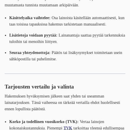
muutamasta tunnista muutamaan arkipäivään.
Käsittelyaika vaihtelee:
Osa lainoista käsitellään automaattisesti, kun
taas toisissa tapauksissa hakemus tarkistetaan manuaalisesti.
Lisätietoja voidaan pyytää:
Lainanantaja saattaa pyytää tarkennuksia
tuloihin tai menoihin liittyen.
Seuraa yhteydenottoja:
Päätös tai lisäkysymykset toimitetaan usein
sähköpostilla tai puhelimitse.
Tarjousten vertailu ja valinta
Hakemuksen hyväksymisen jälkeen saat yhden tai useamman
lainatarjouksen. Tässä vaiheessa on tärkeää vertailla ehdot huolellisesti
ennen lopullista päätöstä.
Korko ja todellinen vuosikorko (TVK):
Vertaa lainojen
kokonaiskustannuksia. Pienempi
TVK
tarkoittaa yleensä edullisempaa