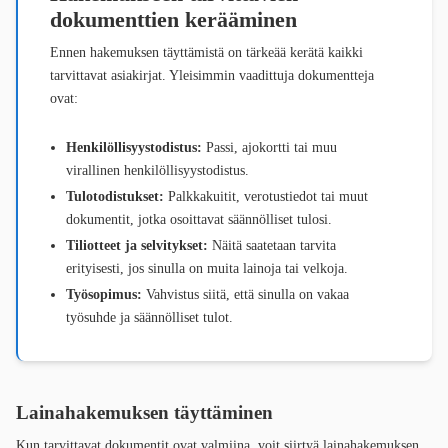
dokumenttien kerääminen
Ennen hakemuksen täyttämistä on tärkeää kerätä kaikki
tarvittavat asiakirjat. Yleisimmin vaadittuja dokumentteja
ovat:
Henkilöllisyystodistus:
Passi, ajokortti tai muu
virallinen henkilöllisyystodistus.
Tulotodistukset:
Palkkakuitit, verotustiedot tai muut
dokumentit, jotka osoittavat säännölliset tulosi.
Tiliotteet ja selvitykset:
Näitä saatetaan tarvita
erityisesti, jos sinulla on muita lainoja tai velkoja.
Työsopimus:
Vahvistus siitä, että sinulla on vakaa
työsuhde ja säännölliset tulot.
Lainahakemuksen täyttäminen
Kun tarvittavat dokumentit ovat valmiina, voit siirtyä lainahakemuksen