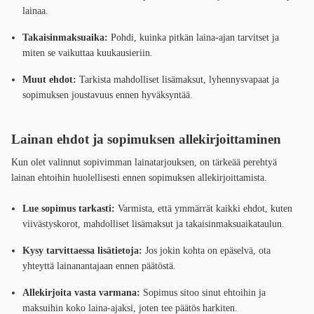
lainaa.
Takaisinmaksuaika:
Pohdi, kuinka pitkän laina-ajan tarvitset ja
miten se vaikuttaa kuukausieriin.
Muut ehdot:
Tarkista mahdolliset lisämaksut, lyhennysvapaat ja
sopimuksen joustavuus ennen hyväksyntää.
Lainan ehdot ja sopimuksen allekirjoittaminen
Kun olet valinnut sopivimman lainatarjouksen, on tärkeää perehtyä
lainan ehtoihin huolellisesti ennen sopimuksen allekirjoittamista.
Lue sopimus tarkasti:
Varmista, että ymmärrät kaikki ehdot, kuten
viivästyskorot, mahdolliset lisämaksut ja takaisinmaksuaikataulun.
Kysy tarvittaessa lisätietoja:
Jos jokin kohta on epäselvä, ota
yhteyttä lainanantajaan ennen päätöstä.
Allekirjoita vasta varmana:
Sopimus sitoo sinut ehtoihin ja
maksuihin koko laina-ajaksi, joten tee päätös harkiten.