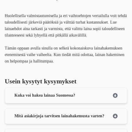
Huolellisella valmistautumisella ja eri vaihtoehtojen vertailulla voit tehdä
taloudellisesti järkeviä päätöksiä ja välttää turhat kustannukset. Lue
lainaehdot aina tarkasti ja varmista, että valittu laina sopii taloudelliseen
tilanteeseesi sekä lyhyellä että pitkällä aikavälillä.
Tämän oppaan avulla sinulla on selkeä kokonaiskuva lainahakemuksen
etenemisestä vaihe vaiheelta. Kun tiedät mitä odottaa, lainan hakeminen
on helpompaa ja hallitumpaa.
Usein kysytyt kysymykset
Kuka voi hakea lainaa Suomessa?
Mitä asiakirjoja tarvitsen lainahakemusta varten?