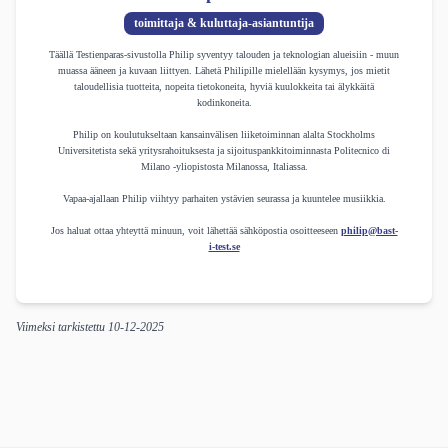
toimittaja & kuluttaja-asiantuntija
Täällä Testienparas-sivustolla Philip syventyy talouden ja teknologian alueisiin - muun
muassa ääneen ja kuvaan liittyen. Lähetä Philipille mielellään kysymys, jos mietit
taloudellisia tuotteita, nopeita tietokoneita, hyviä kuulokkeita tai älykkäitä
kodinkoneita.
Philip on koulutukseltaan kansainvälisen liiketoiminnan alalta Stockholms
Universitetista sekä yritysrahoituksesta ja sijoituspankkitoiminnasta Politecnico di
Milano -yliopistosta Milanossa, Italiassa.
Vapaa-ajallaan Philip viihtyy parhaiten ystävien seurassa ja kuuntelee musiikkia.
Jos haluat ottaa yhteyttä minuun, voit lähettää sähköpostia osoitteeseen
philip@bast-
i-test.se
Viimeksi tarkistettu
10-12-2025