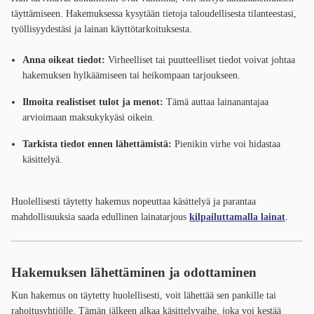
täyttämiseen. Hakemuksessa kysytään tietoja taloudellisesta tilanteestasi,
työllisyydestäsi ja lainan käyttötarkoituksesta.
Anna oikeat tiedot:
Virheelliset tai puutteelliset tiedot voivat johtaa
hakemuksen hylkäämiseen tai heikompaan tarjoukseen.
Ilmoita realistiset tulot ja menot:
Tämä auttaa lainanantajaa
arvioimaan maksukykyäsi oikein.
Tarkista tiedot ennen lähettämistä:
Pienikin virhe voi hidastaa
käsittelyä.
Huolellisesti täytetty hakemus nopeuttaa käsittelyä ja parantaa
mahdollisuuksia saada edullinen lainatarjous
kilpailuttamalla lainat
.
Hakemuksen lähettäminen ja odottaminen
Kun hakemus on täytetty huolellisesti, voit lähettää sen pankille tai
rahoitusyhtiölle. Tämän jälkeen alkaa käsittelyvaihe, joka voi kestää