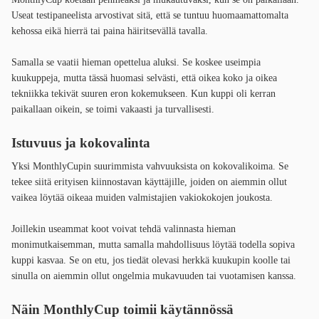
Useat testipaneelista arvostivat sitä, että se tuntuu huomaamattomalta
kehossa eikä hierrä tai paina häiritsevällä tavalla.
Samalla se vaatii hieman opettelua aluksi. Se koskee useimpia
kuukuppeja, mutta tässä huomasi selvästi, että oikea koko ja oikea
tekniikka tekivät suuren eron kokemukseen. Kun kuppi oli kerran
paikallaan oikein, se toimi vakaasti ja turvallisesti.
Istuvuus ja kokovalinta
Yksi MonthlyCupin suurimmista vahvuuksista on kokovalikoima. Se
tekee siitä erityisen kiinnostavan käyttäjille, joiden on aiemmin ollut
vaikea löytää oikeaa muiden valmistajien vakiokokojen joukosta.
Joillekin useammat koot voivat tehdä valinnasta hieman
monimutkaisemman, mutta samalla mahdollisuus löytää todella sopiva
kuppi kasvaa. Se on etu, jos tiedät olevasi herkkä kuukupin koolle tai
sinulla on aiemmin ollut ongelmia mukavuuden tai vuotamisen kanssa.
Näin MonthlyCup toimii käytännössä