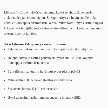
Libresse V-Cup on ykkösvalintamme, koska se yhdistää pehmeän
mukavuuden ja helpon käytön. Se sopii erityisen hyvin sinulle, joka
kokeilet kuukuppia ensimmäistä kertaa, mutta toimii myös erittäin hyvin
kokeneille käyttäjille, jotka haluavat turvallisen ja mukautuvan kuukupin
arkeen, treeniin ja yöksi.
Siksi Libresse V-Cup on ykkösvalintamme:
Pehmeä ja mukautuva tuntuma, joka sopii hyvin aloittelijoille
Helppo taittaa ja asettaa paikalleen, myös sinulle, joka kokeilet
kuukuppia ensimmäistä kertaa
Turvallinen istuvuus ja hyvä mukavuus pitkin päivää
Valmistettu 100 % lääketieteellisestä silikonista
Saatavana koossa S ja L eri tarpeisiin
Hyvä tasapaino laadun, mukavuuden ja hinnan välillä