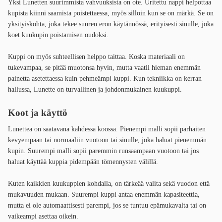
Yksi Lunetten suurimmista vahvuuksista on ote. Uritettu nappi helpottaa
kupista kiinni saamista poistettaessa, myös silloin kun se on märkä. Se on
yksityiskohta, joka tekee suuren eron käytännössä, erityisesti sinulle, joka
koet kuukupin poistamisen oudoksi.
Kuppi on myös suhteellisen helppo taittaa. Koska materiaali on
tukevampaa, se pitää muotonsa hyvin, mutta vaatii hieman enemmän
painetta asetettaessa kuin pehmeämpi kuppi. Kun tekniikka on kerran
hallussa, Lunette on turvallinen ja johdonmukainen kuukuppi.
Koot ja käyttö
Lunettea on saatavana kahdessa koossa. Pienempi malli sopii parhaiten
kevyempaan tai normaaliin vuotoon tai sinulle, joka haluat pienemmän
kupin. Suurempi malli sopii paremmin runsaampaan vuotoon tai jos
haluat käyttää kuppia pidempään tömennysten välillä.
Kuten kaikkien kuukuppien kohdalla, on tärkeää valita sekä vuodon että
mukavuuden mukaan. Suurempi kuppi antaa enemmän kapasiteettia,
mutta ei ole automaattisesti parempi, jos se tuntuu epämukavalta tai on
vaikeampi asettaa oikein.