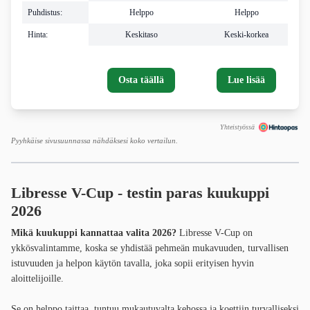
Puhdistus:
Helppo
Helppo
Hinta:
Keskitaso
Keski-korkea
Osta täällä
Lue lisää
Yhteistyössä
Pyyhkäise sivusuunnassa nähdäksesi koko vertailun.
Libresse V-Cup - testin paras kuukuppi
2026
Mikä kuukuppi kannattaa valita 2026?
Libresse V-Cup on
ykkösvalintamme, koska se yhdistää pehmeän mukavuuden, turvallisen
istuvuuden ja helpon käytön tavalla, joka sopii erityisen hyvin
aloittelijoille.
Se on helppo taittaa, tuntuu mukautuvalta kehossa ja koettiin turvalliseksi