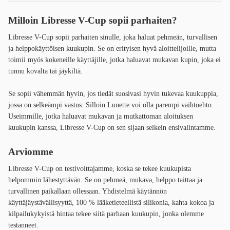
Milloin Libresse V-Cup sopii parhaiten?
Libresse V-Cup sopii parhaiten sinulle, joka haluat pehmeän, turvallisen
ja helppokäyttöisen kuukupin. Se on erityisen hyvä aloittelijoille, mutta
toimii myös kokeneille käyttäjille, jotka haluavat mukavan kupin, joka ei
tunnu kovalta tai jäykiltä.
Se sopii vähemmän hyvin, jos tiedät suosivasi hyvin tukevaa kuukuppia,
jossa on selkeämpi vastus. Silloin Lunette voi olla parempi vaihtoehto.
Useimmille, jotka haluavat mukavan ja mutkattoman aloituksen
kuukupin kanssa, Libresse V-Cup on sen sijaan selkein ensivalintamme.
Arviomme
Libresse V-Cup on testivoittajamme, koska se tekee kuukupista
helpommin lähestyttävän. Se on pehmeä, mukava, helppo taittaa ja
turvallinen paikallaan ollessaan. Yhdistelmä käytännön
käyttäjäystävällisyyttä, 100 % lääketieteellistä silikonia, kahta kokoa ja
kilpailukykyistä hintaa tekee siitä parhaan kuukupin, jonka olemme
testanneet.