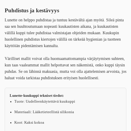
Puhdistus ja kestävyys
Lunette on helppo puhdistaa ja tuntuu kestävältä ajan myötä. Sileä pinta
saa sen huuhtoutumaan nopeasti kuukautisten aikana, ja kuukautisten
välillä kuppi tulee puhdistaa valmistajan ohjeiden mukaan. Kuukupin
huolellinen puhdistus kiertojen välillä on tärkeää hygienian ja tuotteen
käyttöiän pidentämisen kannalta.
Värilliset mallit voivat olla huomaamattomampia värjäytymisen suhteen,
kun taas vaaleammat mallit helpottavat sen näkemistä, onko kuppi täysin
puhdas. Se on lähinnä makuasia, mutta voi olla ajattelemisen arvoista, jos
haluat voida tarkistaa puhdistuksen erityisen huolellisesti.
Lunette-kuukuppi tekniset tiedot:
Tuote: Uudelleenkäytettävä kuukuppi
Materiaali: Lääketieteellistä silikonia
Koot: Kaksi kokoa