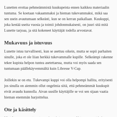
Lunetten erottaa pehmeämmistä kuukupeista ennen kaikkea materiaalin
tuntuma. Se koetaan vakaammaksi ja hieman tukevammaksi, mikä saa
sen usein avautumaan selkeästi, kun se on kerran paikallaan. Kuukuppi,
joka kestää useita vuosia ja toimii johdonmukaisesti, on juuri sitä mitä
Lunette tarjoaa, ja sitä kokeneet käyttäjät todella arvostavat.
Mukavuus ja istuvuus
Lunette istuu turvallisesti, kun se asettuu oikein, mutta se sopii parhaiten
sinulle, joka et ole liian herkkä tukevammalle kupille. Selkeämpi rakenne
tekee kupista helpon tuntea asetettaessa, mutta voi myös saada sen
tuntumaan päällekäyvemmältä kuin Libresse V-Cup.
Joillekin se on etu. Tukevampi kuppi voi olla helpompi hallita, erityisesti
jos sinulla on aiemmin ollut ongelmia siitä, että pehmeämmät kuukupit
eivät avaudu kunnolla. Aivan uusille käyttäjille se voi sen sijaan vaatia
hieman enemmän harjoittelua.
Ote ja käsittely