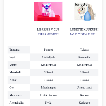
LIBRESSE V-CUP
LUNETTE KUUKUPPI
PARAS KUUKUPPI
PARAS TUKEVA KUUKU...
Tuntuma:
Pehmeä
Tukeva
Sopii:
Aloittelijalle
Kokeneille
Vuoto:
Keski-runsas
Keski-runsas
Materiaali:
Silikoni
Silikoni
Koko:
2 kokoa
2 kokoa
Ote:
Matala nappi
Uritettu nappi
Mukavuus:
Erittäin korkea
Korkea
Aloittelijalle:
Kyllä
Keskitaso