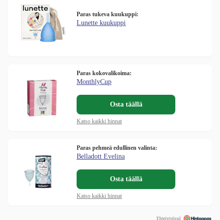
Paras tukeva kuukuppi:
Lunette kuukuppi
Paras kokovalikoima:
MonthlyCup
Osta täällä
Katso kaikki hinnat
Paras pehmeä edullinen valinta:
Belladott Evelina
Osta täällä
Katso kaikki hinnat
Yhteistyössä