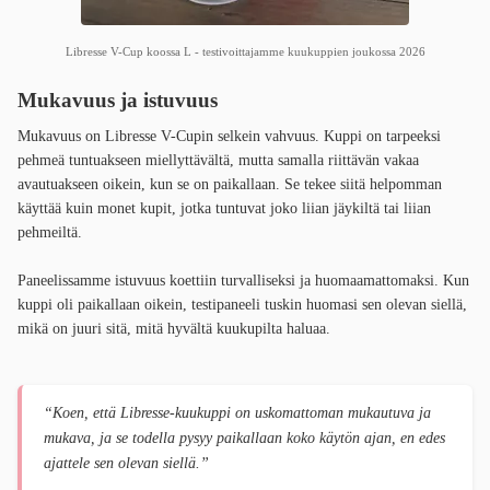
Libresse V-Cup koossa L - testivoittajamme kuukuppien joukossa 2026
Mukavuus ja istuvuus
Mukavuus on Libresse V-Cupin selkein vahvuus. Kuppi on tarpeeksi
pehmeä tuntuakseen miellyttävältä, mutta samalla riittävän vakaa
avautuakseen oikein, kun se on paikallaan. Se tekee siitä helpomman
käyttää kuin monet kupit, jotka tuntuvat joko liian jäykiltä tai liian
pehmeiltä.
Paneelissamme istuvuus koettiin turvalliseksi ja huomaamattomaksi. Kun
kuppi oli paikallaan oikein, testipaneeli tuskin huomasi sen olevan siellä,
mikä on juuri sitä, mitä hyvältä kuukupilta haluaa.
“Koen, että Libresse-kuukuppi on uskomattoman mukautuva ja
mukava, ja se todella pysyy paikallaan koko käytön ajan, en edes
ajattele sen olevan siellä.”