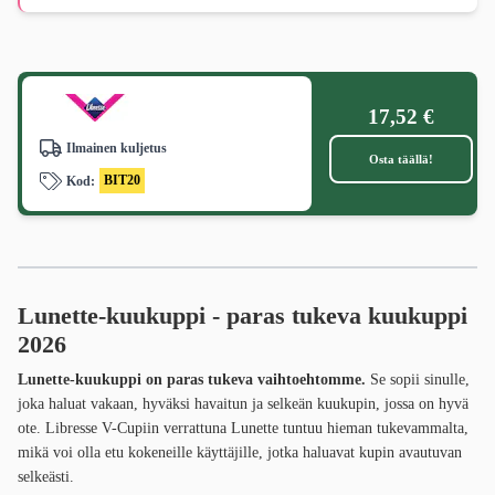
17,52 €
Ilmainen kuljetus
Osta täällä!
BIT20
Kod:
Lunette-kuukuppi - paras tukeva kuukuppi
2026
Lunette-kuukuppi on paras tukeva vaihtoehtomme.
Se sopii sinulle,
joka haluat vakaan, hyväksi havaitun ja selkeän kuukupin, jossa on hyvä
ote. Libresse V-Cupiin verrattuna Lunette tuntuu hieman tukevammalta,
mikä voi olla etu kokeneille käyttäjille, jotka haluavat kupin avautuvan
selkeästi.