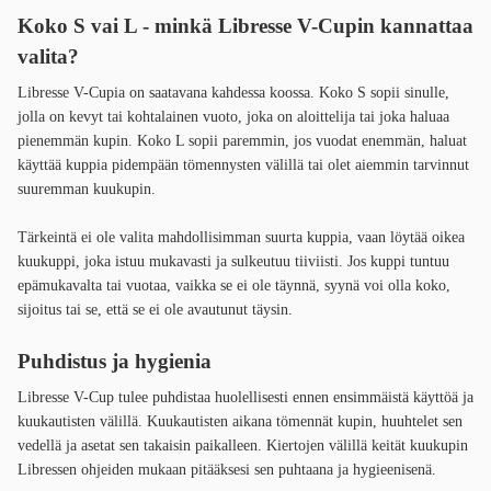
Koko S vai L - minkä Libresse V-Cupin kannattaa
valita?
Libresse V-Cupia on saatavana kahdessa koossa. Koko S sopii sinulle,
jolla on kevyt tai kohtalainen vuoto, joka on aloittelija tai joka haluaa
pienemmän kupin. Koko L sopii paremmin, jos vuodat enemmän, haluat
käyttää kuppia pidempään tömennysten välillä tai olet aiemmin tarvinnut
suuremman kuukupin.
Tärkeintä ei ole valita mahdollisimman suurta kuppia, vaan löytää oikea
kuukuppi, joka istuu mukavasti ja sulkeutuu tiiviisti. Jos kuppi tuntuu
epämukavalta tai vuotaa, vaikka se ei ole täynnä, syynä voi olla koko,
sijoitus tai se, että se ei ole avautunut täysin.
Puhdistus ja hygienia
Libresse V-Cup tulee puhdistaa huolellisesti ennen ensimmäistä käyttöä ja
kuukautisten välillä. Kuukautisten aikana tömennät kupin, huuhtelet sen
vedellä ja asetat sen takaisin paikalleen. Kiertojen välillä keität kuukupin
Libressen ohjeiden mukaan pitääksesi sen puhtaana ja hygieenisenä.