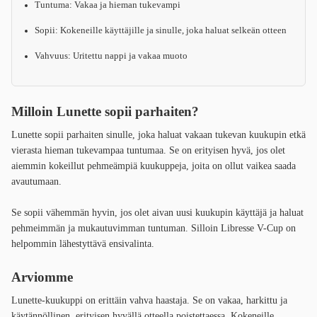
Tuntuma: Vakaa ja hieman tukevampi
Sopii: Kokeneille käyttäjille ja sinulle, joka haluat selkeän otteen
Vahvuus: Uritettu nappi ja vakaa muoto
Milloin Lunette sopii parhaiten?
Lunette sopii parhaiten sinulle, joka haluat vakaan tukevan kuukupin etkä
vierasta hieman tukevampaa tuntumaa. Se on erityisen hyvä, jos olet
aiemmin kokeillut pehmeämpiä kuukuppeja, joita on ollut vaikea saada
avautumaan.
Se sopii vähemmän hyvin, jos olet aivan uusi kuukupin käyttäjä ja haluat
pehmeimmän ja mukautuvimman tuntuman. Silloin Libresse V-Cup on
helpommin lähestyttävä ensivalinta.
Arviomme
Lunette-kuukuppi on erittäin vahva haastaja. Se on vakaa, harkittu ja
käytännöllinen, erityisen hyvällä otteella poistettaessa. Kokeneille