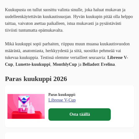
Kuukupusta on tullut suosittu valinta sinulle, joka haluat mukavan ja
uudelleenkäytettävän kuukautissuojan. Hyvän kuukupin pitää olla helppo
taittaa, vaivaton asettaa paikalleen, istua mukavasti ja pysäistävästi
tiiviisti tuntumatta epämukavalta.
Mikä kuukuppi sopii parhaiten, riippuu muun muassa kuukautisvuodon
määrästä, anatomiasta, herkkyydestä ja siitä, suositko pehmeää vai
tukevaa kuukuppia. Testissä olemme vertailleet seuraavia:
Libresse V-
Cup
,
Lunette-kuukuppi
,
MonthlyCup
ja
Belladott Evelina
.
Paras kuukuppi 2026
Paras kuukuppi:
Libresse V-Cup
Osta täällä