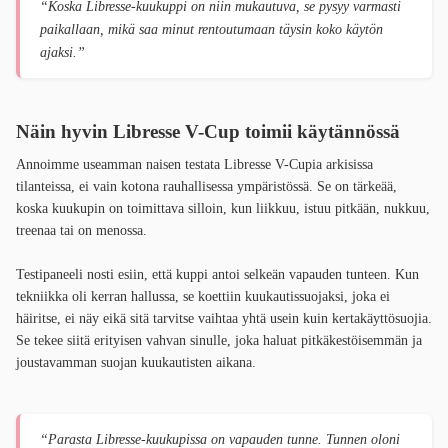
“Koska Libresse-kuukuppi on niin mukautuva, se pysyy varmasti
paikallaan, mikä saa minut rentoutumaan täysin koko käytön
ajaksi.”
Näin hyvin Libresse V-Cup toimii käytännössä
Annoimme useamman naisen testata Libresse V-Cupia arkisissa
tilanteissa, ei vain kotona rauhallisessa ympäristössä. Se on tärkeää,
koska kuukupin on toimittava silloin, kun liikkuu, istuu pitkään, nukkuu,
treenaa tai on menossa.
Testipaneeli nosti esiin, että kuppi antoi selkeän vapauden tunteen. Kun
tekniikka oli kerran hallussa, se koettiin kuukautissuojaksi, joka ei
häiritse, ei näy eikä sitä tarvitse vaihtaa yhtä usein kuin kertakäyttösuojia.
Se tekee siitä erityisen vahvan sinulle, joka haluat pitkäkestöisemmän ja
joustavamman suojan kuukautisten aikana.
“Parasta Libresse-kuukupissa on vapauden tunne. Tunnen oloni