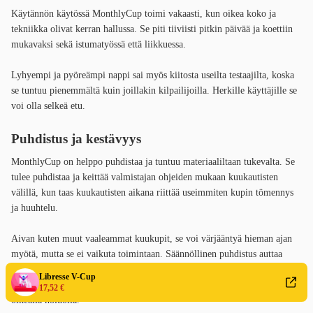
Käytännön käytössä MonthlyCup toimi vakaasti, kun oikea koko ja
tekniikka olivat kerran hallussa. Se piti tiiviisti pitkin päivää ja koettiin
mukavaksi sekä istumatyössä että liikkuessa.
Lyhyempi ja pyöreämpi nappi sai myös kiitosta useilta testaajilta, koska
se tuntuu pienemmältä kuin joillakin kilpailijoilla. Herkille käyttäjille se
voi olla selkeä etu.
Puhdistus ja kestävyys
MonthlyCup on helppo puhdistaa ja tuntuu materiaaliltaan tukevalta. Se
tulee puhdistaa ja keittää valmistajan ohjeiden mukaan kuukautisten
välillä, kun taas kuukautisten aikana riittää useimmiten kupin tömennys
ja huuhtelu.
Aivan kuten muut vaaleammat kuukupit, se voi värjääntyä hieman ajan
myötä, mutta se ei vaikuta toimintaan. Säännöllinen puhdistus auttaa
pitämään kupin raikkaana pidempään. MonthlyCupin kaltainen
Libresse V-Cup
ruotsalaisvalmisteinen kuukuppi on tehty kestämään useita vuosia
17,52 €
oikealla hoidolla.