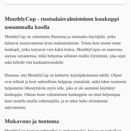
MonthlyCup - ruotsalaisvalmisteinen kuukuppi
useammalla koolla
MonthlyCup on valmistettu Ruotsissa ja suunnattu käyttäjille, jotka
haluavat joustavamman koon mukauttamisen. Toisin kuin monet muut
kuukupit, jotka tarjoavat vain kaksi kokoa, MonthlyCupia on saatavana
useissa varianteissa, mikä helpottaa sellaisen mallin löytämistä, joka sopii
sekä keholle että kuukautisvuodolle.
Huomaa, että MonthlyCup on kehitetty käyttäjäkokemus edellä. Ohjeet
ovat selkeät ja koot suhteellisen helppoja ymmärtää, mikä tekee tuotteesta
helpommin lähestyttävän myös sille, joka ei ole aiemmin käyttänyt
kuukuppia. Oikean koon valitseminen kuukuppiin on tässä helpompaa
kuin monilla muilla valmistajilla, ja se tekee koko aloituksesta
sujuvamman.
Mukavuus ja tuntuma
MonthlyCup koetaan pehmeäksi ja mukautuvaksi, kun se on paikallaan.