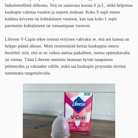
lääketieteellistä silikonia. Sitä on saatavana koossa S ja L, mikä helpottaa
kuukupin valintaa vuodon ja tarpeen mukaan. Koko S sopii ennen
kaikkea kevyeen tai kohtalaiseen vuotoon, kun taas koko L sopii
paremmin kohtalaiseen tai runsaampaan vuotoon.
Libresse V-Cupin tekee testissä erityisen vahvaksi se, että sen kanssa on
helppo päästä alkuun. Moni ensimmäistä kertaa kuukuppia ostava
huolehtii siitä, että se on vaikea asettaa paikalleen, tuntuu epämukavalta
tai vuotaa. Tässä Libresse onnistuu luomaan hyvän tasapainon
pehmeyden ja vakauden välille, mikä saa kuukupin pysymään tiiviinä
tuntumatta tungettelevalta.