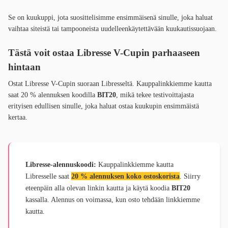
Se on kuukuppi, jota suosittelisimme ensimmäisenä sinulle, joka haluat
vaihtaa siteistä tai tampooneista uudelleenkäytettävään kuukautissuojaan.
Tästä voit ostaa Libresse V-Cupin parhaaseen
hintaan
Ostat Libresse V-Cupin suoraan Libresseltä. Kauppalinkkiemme kautta
saat 20 % alennuksen koodilla
BIT20
, mikä tekee testivoittajasta
erityisen edullisen sinulle, joka haluat ostaa kuukupin ensimmäistä
kertaa.
Libresse-alennuskoodi:
Kauppalinkkiemme kautta
Libresselle saat
20 % alennuksen koko ostoskorista
. Siirry
eteenpäin alla olevan linkin kautta ja käytä koodia
BIT20
kassalla. Alennus on voimassa, kun osto tehdään linkkiemme
kautta.