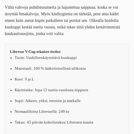
Vältä vahvoja puhdistusaineita ja hajustettua saippuaa, koska se voi
ärsyttää limakalvoja. Myös käsihygienia on tärkeää, pese aina kädet
ennen kuin asetat kupin paikalleen tai poistat sen. Oikealla hoidolla
kuukuppi kestää useita vuosia, mikä tekee siitä yhden kestävimmistä
kuukautissuojista, jonka voit valita.
Libresse V-Cup tekniset tiedot:
Tuote: Uudelleenkäytettävä kuukuppi
Materiaali: 100 % lääketieteellistä silikonia
Koot: S ja L
Käyttöaika: Jopa 12 tuntia vuodosta riippuen
Sopii: Arkeen, yöksi, treeniin ja matkalle
Normaalihinta Libressellä: 249 kr
Takuu: 45 päivän kokeilutakuu Libressen kautta