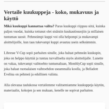
Vertaile kuukuppeja - koko, mukavuus ja
käyttö
Mikä kuukuppi kannattaa valita?
Paras kuukuppi riippuu siitä, kuinka
paljon vuodat, kuinka tottunut olet sisäisiin kuukautissuojiin ja millaisen
tuntuman suosit. Pehmeämpi kuppi voi olla helpompi ja mukavampi
aloittelijoille, kun taas tukevampi kuppi avautuu usein selkeämmin.
Libresse V-Cup sopii parhaiten sinulle, joka haluat pehmeän kuukupin,
joka on helppo käyttää ja tuntuu turvalliselta myös aloittelijalle. Lunette
on vakaa, tukevampi vaihtoehto tuntumaltaan, MonthlyCup sopii sinulle,
joka haluat ruotsalaisen vaihtoehdon useammalla koolla, ja Belladott
Evelina on pehmeä ja edullinen valinta.
Alla olevassa taulukossa vertailemme valitsemiamme kuukuppeja käytön,
materiaalin, kokojen ja sen mukaan, kenelle ne sopivat parhaiten.