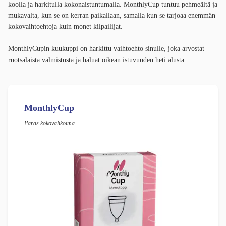
koolla ja harkitulla kokonaistuntumalla. MonthlyCup tuntuu pehmeältä ja
mukavalta, kun se on kerran paikallaan, samalla kun se tarjoaa enemmän
kokovaihtoehtoja kuin monet kilpailijat.
MonthlyCupin kuukuppi on harkittu vaihtoehto sinulle, joka arvostat
ruotsalaista valmistusta ja haluat oikean istuvuuden heti alusta.
MonthlyCup
Paras kokovalikoima