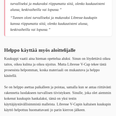
turvalliseksi ja mukavaksi riippumatta siitä, olenko kuukautisteni
alussa, keskivaiheilla vai lopussa.”
“Tunnen oloni turvalliseksi ja mukavaksi Libresse-kuukupin
kanssa riippumatta siitä, olenko kuukautisteni alussa,
keskivaiheilla vai lopussa.”
Helppo käyttää myös aloittelijalle
Kuukuppi vaatii aina hieman opettelua aluksi. Sinun on löydettävä oikea
taitos, oikea kulma ja oikea sijoitus. Mutta Libresse V-Cup tekee tästä
prosessista helpomman, koska materiaali on mukautuva ja helppo
käsitellä.
Se on helppo asettaa paikalleen ja poistaa, samalla kun se antaa riittävästi
rakennetta luodakseen turvallisen tiivistyksen. Sinulle, joka olet aiemmin
kokenut kuukupin hankalaksi, tämä on yksi testin
käyttäjäystävällisimmistä malleista. Libresse V-Cupin kaltaisen kuukupin
käyttö helpottuu huomattavasti jo parin kierron jälkeen.