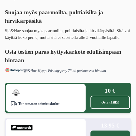
Suojaa myös paarmoilta, polttiaisilta ja
hirvikärpäsiltä
Sjö&Hav suojaa myös paarmoilta, polttiaisilta ja hirvikärpäsiltä. Sitä voi
käyttää koko perhe, mutta sitä ei suositella alle 3-vuotiaille lapsille.
Osta testien paras hyttyskarkote
edullisimpaan
hintaan
Sjö&Hav Mygg+Fästingspray 75 ml parhaaseen hintaan
10 €
Osta täällä!
Tuntematon toimituskulut
13,95 €