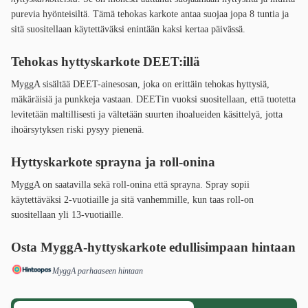
purevia hyönteisiltä. Tämä tehokas karkote antaa suojaa jopa 8 tuntia ja
sitä suositellaan käytettäväksi enintään kaksi kertaa päivässä.
Tehokas hyttyskarkote DEET:illä
MyggA sisältää DEET-ainesosan, joka on erittäin tehokas hyttysiä,
mäkäräisiä ja punkkeja vastaan. DEETin vuoksi suositellaan, että tuotetta
levitetään maltillisesti ja vältetään suurten ihoalueiden käsittelyä, jotta
ihoärsytyksen riski pysyy pienenä.
Hyttyskarkote sprayna ja roll-onina
MyggA on saatavilla sekä roll-onina että sprayna. Spray sopii
käytettäväksi 2-vuotiaille ja sitä vanhemmille, kun taas roll-on
suositellaan yli 13-vuotiaille.
Osta MyggA-hyttyskarkote
edullisimpaan hintaan
MyggA parhaaseen hintaan