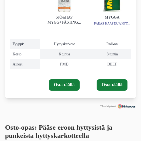
SJÖ&HAV
MYGGA
MYGG+FÄSTING...
PARAS HAASTAJA HYT...
Tyyppi:
Hyttyskarkote
Roll-on
Kesto:
6 tuntia
8 tuntia
Aineet:
PMD
DEET
Osta täällä
Osta täällä
Yhteistyössä
Osto-opas: Pääse eroon hyttysistä ja
punkeista hyttyskarkotteella