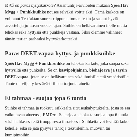
Mikä on paras hyttyskarkote?
Asiantuntija-arvioiden mukaan
Sjö&Hav
Mygg + Punkkisuihke
nousee selväksi voittajaksi. Tämä karkote on
voittanut Testfaktan suuren riippumattoman testin ja saanut hyviä
arvosteluja jo usean vuoden ajan. Suihke on hellävarainen iholle mutta
tehokas sekä hyttysiä että punkkeja vastaan. Siksi olemme valinneet
tämän testien parhaaksi hyttyskarkotteeksi.
Paras DEET-vapaa hyttys- ja punkkisuihke
Sjö&Hav Mygg + Punkkisuihke
on tehokas karkote, joka suojaa sekä
hyttysiltä että punkeilta. Se on
kasvipohjainen, biohajoava ja täysin
DEET-vapaa
, joten se on hellävarainen sekä ihmisille että ympäristölle.
Tuote on viljelty kestävästi ilman torjunta-aineita.
Ei tahmaa - suojaa jopa 6 tuntia
Suihke ei tahmaa ja tuoksuu raikkaalta sitruseukalyptukselta, josta se saa
vaikuttavan aineensa,
PMD:n
. Se tarjoaa tehokasta suojaa jopa 6 tuntia
sekä lauhkeassa että trooppisessa ilmastossa. Suihketta voi levittää koko
keholle, eikä se jätä pysyviä tahroja tekstiileihin, muoviin tai
kumipintoihin.