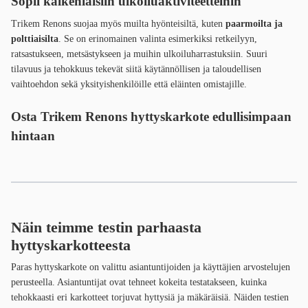
Sopii kaikenlaisiin ulkoiluaktiviteetteihin
Trikem Renons suojaa myös muilta hyönteisiltä, kuten
paarmoilta ja
polttiaisilta
. Se on erinomainen valinta esimerkiksi retkeilyyn,
ratsastukseen, metsästykseen ja muihin ulkoiluharrastuksiin. Suuri
tilavuus ja tehokkuus tekevät siitä käytännöllisen ja taloudellisen
vaihtoehdon sekä yksityishenkilöille että eläinten omistajille.
Osta Trikem Renons hyttyskarkote
edullisimpaan
hintaan
Näin teimme testin parhaasta
hyttyskarkotteesta
Paras hyttyskarkote on valittu asiantuntijoiden ja käyttäjien arvostelujen
perusteella. Asiantuntijat ovat tehneet kokeita testatakseen, kuinka
tehokkaasti eri karkotteet torjuvat hyttysiä ja mäkäräisiä. Näiden testien