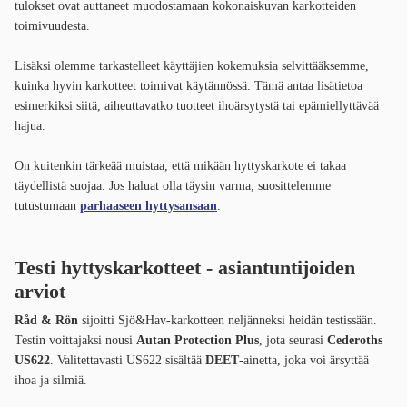
tulokset ovat auttaneet muodostamaan kokonaiskuvan karkotteiden
toimivuudesta.
Lisäksi olemme tarkastelleet käyttäjien kokemuksia selvittääksemme,
kuinka hyvin karkotteet toimivat käytännössä. Tämä antaa lisätietoa
esimerkiksi siitä, aiheuttavatko tuotteet ihoärsytystä tai epämiellyttävää
hajua.
On kuitenkin tärkeää muistaa, että mikään hyttyskarkote ei takaa
täydellistä suojaa. Jos haluat olla täysin varma, suosittelemme
tutustumaan
parhaaseen hyttysansaan
.
Testi hyttyskarkotteet - asiantuntijoiden
arviot
Råd & Rön
sijoitti Sjö&Hav-karkotteen neljänneksi heidän testissään.
Testin voittajaksi nousi
Autan Protection Plus
, jota seurasi
Cederoths
US622
. Valitettavasti US622 sisältää
DEET
-ainetta, joka voi ärsyttää
ihoa ja silmiä.