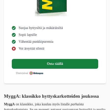
Suojaa hyttysiltä ja mäkäräisiltä
Sopii lapsille
Vähentää punkkipuremia
Voi ärsyttää silmiä
Osta täällä
Yhteistyössä
MyggA: klassikko hyttyskarkotteiden joukossa
MyggA
on klassikko, joka kuuluu myös listalle
parhaista
hyttyskarkotteista
. Se on monesti auttanut suojaamaan hyttysiltä ja muilta