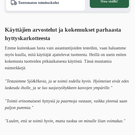
Osta täällä!
Tuntematon toimituskulut
Käyttäjien arvostelut ja kokemukset parhaasta
hyttyskarkotteesta
Emme kuitenkaan luota vain asiantuntijoiden testeihin, vaan haluamme
myös kuulla, mitä käyttäjät ajattelevat tuotteesta. Heillä on usein eniten
kokemusta tuotteiden pitkäaikaisesta käytöstä. Tässä muutamia
esimerkkejä:
"Testasimme Sjö&Havia, ja se toimii todella hyvin. Hyönteiset eivät edes
laskeudu iholle, ja se luo suojavyöhykkeen kasvojen ympärille."
"Toimii erinomaisesti hyttysiä ja paarmoja vastaan, vaikka yleensä saan
paljon puremia."
"Luulen, että se toimii hyvin, mutta tuoksu on minulle liian voimakas."