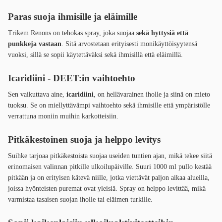
Paras suoja ihmisille ja eläimille
Trikem Renons on tehokas spray, joka suojaa
sekä hyttysiä että
punkkeja vastaan
. Sitä arvostetaan erityisesti monikäyttöisyytensä
vuoksi, sillä se sopii käytettäväksi sekä ihmisillä että eläimillä.
Icaridiini - DEET:in vaihtoehto
Sen vaikuttava aine,
icaridiini
, on hellävarainen iholle ja siinä on mieto
tuoksu. Se on miellyttävämpi vaihtoehto sekä ihmisille että ympäristölle
verrattuna moniin muihin karkotteisiin.
Pitkäkestoinen suoja ja helppo levitys
Suihke tarjoaa pitkäkestoista suojaa useiden tuntien ajan, mikä tekee siitä
erinomaisen valinnan pitkille ulkoilupäiville. Suuri 1000 ml pullo kestää
pitkään ja on erityisen kätevä niille, jotka viettävät paljon aikaa alueilla,
joissa hyönteisten puremat ovat yleisiä. Spray on helppo levittää, mikä
varmistaa tasaisen suojan iholle tai eläimen turkille.