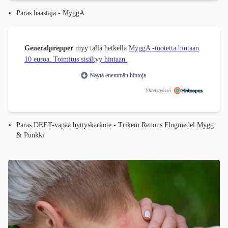
Paras haastaja - MyggA
Generalprepper
myy tällä hetkellä
MyggA -tuotetta hintaan
10 euroa. Toimitus sisältyy hintaan.
Näytä enemmän hintoja
Yhteistyössä
Paras DEET-vapaa hyttyskarkote - Trikem Renons Flugmedel Mygg
& Punkki