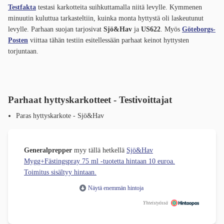
Testfakta
testasi karkotteita suihkuttamalla niitä levylle. Kymmenen
minuutin kuluttua tarkasteltiin, kuinka monta hyttystä oli laskeutunut
levylle. Parhaan suojan tarjosivat
Sjö&Hav
ja
US622
. Myös
Göteborgs-
Posten
viittaa tähän testiin esitellessään parhaat keinot hyttysten
torjuntaan.
Parhaat hyttyskarkotteet - Testivoittajat
Paras hyttyskarkote - Sjö&Hav
Generalprepper
myy tällä hetkellä
Sjö&Hav
Mygg+Fästingspray 75 ml -tuotetta hintaan 10 euroa.
Toimitus sisältyy hintaan.
Näytä enemmän hintoja
Yhteistyössä