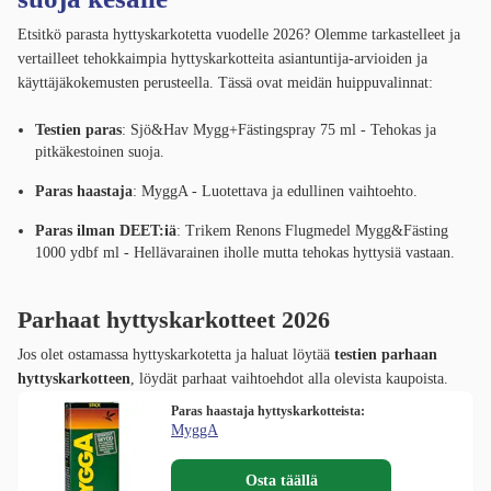
Etsitkö parasta hyttyskarkotetta vuodelle 2026? Olemme tarkastelleet ja
vertailleet tehokkaimpia hyttyskarkotteita asiantuntija-arvioiden ja
käyttäjäkokemusten perusteella. Tässä ovat meidän huippuvalinnat:
Testien paras
: Sjö&Hav Mygg+Fästingspray 75 ml - Tehokas ja
pitkäkestoinen suoja.
Paras haastaja
: MyggA - Luotettava ja edullinen vaihtoehto.
Paras ilman DEET:iä
: Trikem Renons Flugmedel Mygg&Fästing
1000 ydbf ml - Hellävarainen iholle mutta tehokas hyttysiä vastaan.
Parhaat hyttyskarkotteet 2026
Jos olet ostamassa hyttyskarkotetta ja haluat löytää
testien parhaan
hyttyskarkotteen
, löydät parhaat vaihtoehdot alla olevista kaupoista.
Paras haastaja hyttyskarkotteista:
MyggA
Osta täällä