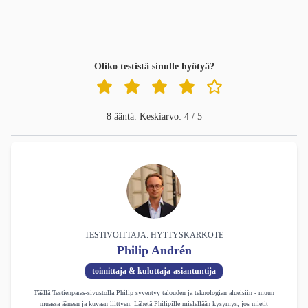
Oliko testistä sinulle hyötyä?
8 ääntä. Keskiarvo: 4 / 5
TESTIVOITTAJA: HYTTYSKARKOTE
Philip Andrén
toimittaja & kuluttaja-asiantuntija
Täällä Testienparas-sivustolla Philip syventyy talouden ja teknologian alueisiin - muun
muassa ääneen ja kuvaan liittyen. Lähetä Philipille mielellään kysymys, jos mietit