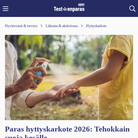
Hyvinvointi & terveys
Liikunta & aktiivisuus
Hyttyskarkote
Paras hyttyskarkote 2026: Tehokkain
suoja kesälle