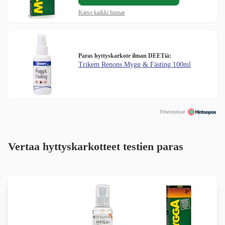
Katso kaikki hinnat
Paras hyttyskarkote ilman DEETiä:
Trikem Renons Mygg & Fästing 100ml
Yhteistyössä
Vertaa hyttyskarkotteet testien paras