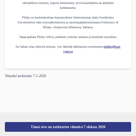
taloudellisia tuotteita, nopeita tietokoneita, hyviä kuulokkeita tai älykkäitä
kodinkoneita.
Philip on koulutukseltaan kansainvälisen liiketoiminnan alalta Stockholms
Universitetista sekä yritysrahoituksesta ja sijoituspankkitoiminnasta Politecnico di
Milano -yliopistosta Milanossa, Italiassa.
Vapaa-ajallaan Philip viihtyy parhaiten ystävien seurassa ja kuuntelee musiikkia.
Jos haluat ottaa yhteyttä minuun, voit lähettää sähköpostia osoitteeseen
philip@bast-
i-test.se
Viimeksi tarkistettu
7-1-2026
Tämä sivu on tarkistettu viimeksi
7 elokuu 2026