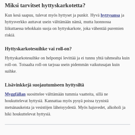
Miksi tarvitset hyttyskarkotetta?
Kun kesä saapuu, tulevat myös hyttyset ja punkit. Hyvä
hyttysansa
ja
hyttysverkko auttavat usein välttämään nämä, mutta luonnossa
liikuttaessa tehokkain suoja on hyttyskarkote, joka vähentää puremien
riskiä.
Hyttyskarkotesuihke vai roll-on?
Hyttyskarkotesuihke on helpompi levittää ja ei tunnu yhtä tahmealta kuin
roll-on. Toisaalta roll-on tarjoaa usein pidemmän vaikutusajan kuin
suihke.
Lisävinkkejä suojautumiseen hyttysiltä
Myggfällan
suosittelee välttämään tummia vaatteita, sillä ne
houkuttelevat hyttysiä. Kannattaa myös pysyä poissa tyynistä
metsänaukeista ja vesistöjen läheisyydestä. Myös hajuvedet, alkoholi ja
hiki houkuttelevat hyttysiä.