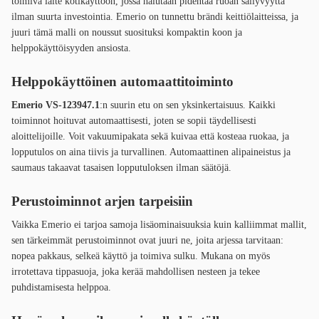
toimiva laite kotikäyttöön, jossa halutaan pidentää ruoan säilyvyyttä
ilman suurta investointia. Emerio on tunnettu brändi keittiölaitteissa, ja
juuri tämä malli on noussut suosituksi kompaktin koon ja
helppokäyttöisyyden ansiosta.
Helppokäyttöinen automaattitoiminto
Emerio VS-123947.1
:n suurin etu on sen yksinkertaisuus. Kaikki
toiminnot hoituvat automaattisesti, joten se sopii täydellisesti
aloittelijoille. Voit vakuumipakata sekä kuivaa että kosteaa ruokaa, ja
lopputulos on aina tiivis ja turvallinen. Automaattinen alipaineistus ja
saumaus takaavat tasaisen lopputuloksen ilman säätöjä.
Perustoiminnot arjen tarpeisiin
Vaikka Emerio ei tarjoa samoja lisäominaisuuksia kuin kalliimmat mallit,
sen tärkeimmät perustoiminnot ovat juuri ne, joita arjessa tarvitaan:
nopea pakkaus, selkeä käyttö ja toimiva sulku. Mukana on myös
irrotettava tippasuoja, joka kerää mahdollisen nesteen ja tekee
puhdistamisesta helppoa.