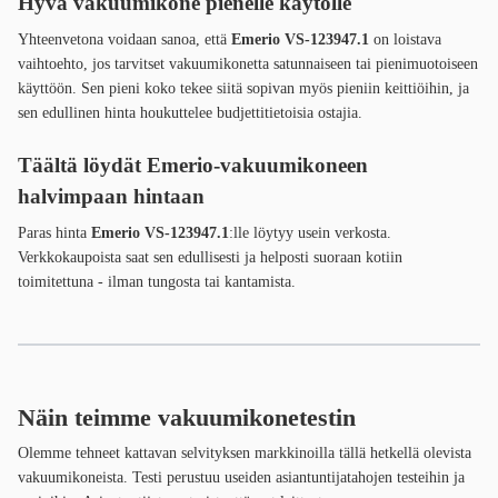
Hyvä vakuumikone pienelle käytölle
Yhteenvetona voidaan sanoa, että
Emerio VS-123947.1
on loistava
vaihtoehto, jos tarvitset vakuumikonetta satunnaiseen tai pienimuotoiseen
käyttöön. Sen pieni koko tekee siitä sopivan myös pieniin keittiöihin, ja
sen edullinen hinta houkuttelee budjettitietoisia ostajia.
Täältä löydät Emerio-vakuumikoneen
halvimpaan hintaan
Paras hinta
Emerio VS-123947.1
:lle löytyy usein verkosta.
Verkkokaupoista saat sen edullisesti ja helposti suoraan kotiin
toimitettuna - ilman tungosta tai kantamista.
Näin teimme vakuumikonetestin
Olemme tehneet kattavan selvityksen markkinoilla tällä hetkellä olevista
vakuumikoneista. Testi perustuu useiden asiantuntijatahojen testeihin ja