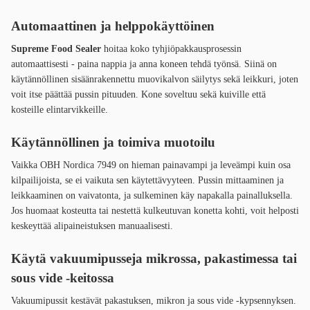
Automaattinen ja helppokäyttöinen
Supreme Food Sealer
hoitaa koko tyhjiöpakkausprosessin
automaattisesti - paina nappia ja anna koneen tehdä työnsä. Siinä on
käytännöllinen sisäänrakennettu muovikalvon säilytys sekä leikkuri, joten
voit itse päättää pussin pituuden. Kone soveltuu sekä kuiville että
kosteille elintarvikkeille.
Käytännöllinen ja toimiva muotoilu
Vaikka OBH Nordica 7949 on hieman painavampi ja leveämpi kuin osa
kilpailijoista, se ei vaikuta sen käytettävyyteen. Pussin mittaaminen ja
leikkaaminen on vaivatonta, ja sulkeminen käy napakalla painalluksella.
Jos huomaat kosteutta tai nestettä kulkeutuvan konetta kohti, voit helposti
keskeyttää alipaineistuksen manuaalisesti.
Käytä vakuumipusseja mikrossa, pakastimessa tai
sous vide -keitossa
Vakuumipussit kestävät pakastuksen, mikron ja sous vide -kypsennyksen.