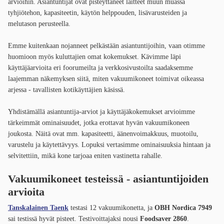
arvioihin. Asiantuntijat ovat pisteyttäneet laitteet muun muassa
tyhjiötehon, kapasiteetin, käytön helppouden, lisävarusteiden ja
melutason perusteella.
Emme kuitenkaan nojanneet pelkästään asiantuntijoihin, vaan otimme
huomioon myös kuluttajien omat kokemukset. Kävimme läpi
käyttäjäarvioita eri foorumeilta ja verkkosivustoilta saadaksemme
laajemman näkemyksen siitä, miten vakuumikoneet toimivat oikeassa
arjessa - tavallisten kotikäyttäjien käsissä.
Yhdistämällä asiantuntija-arviot ja käyttäjäkokemukset arvioimme
tärkeimmät ominaisuudet, jotka erottavat hyvän vakuumikoneen
joukosta. Näitä ovat mm. kapasiteetti, äänenvoimakkuus, muotoilu,
varustelu ja käytettävyys. Lopuksi vertasimme ominaisuuksia hintaan ja
selvitettiin, mikä kone tarjoaa eniten vastinetta rahalle.
Vakuumikoneet testeissä - asiantuntijoiden
arvioita
Tanskalainen Taenk
testasi 12 vakuumikonetta, ja
OBH Nordica 7949
sai testissä hyvät pisteet. Testivoittajaksi nousi
Foodsaver 2860
.