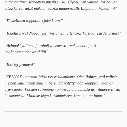
automaattinen seuraavan pussin sulku. Täydellinen valinta, jos haluat
ottaa kuivat sukat mukaan vaikka uimareissulle Englannin kanaaliin!"
"Täydellinen lopputulos joka kerta."
"Todella hyvä! Nopea, yksinkertainen ja tehokas käyttää. Täydet pisteet."
"Helppokäyttöinen ja toimii loistavasti - vakuumoin juuri
neljännesnaudankin tällä!"
"Tosi tyytyväinen!"
"FFS006X - ammattilaistason vakuumikone. Olen iloinen, että valitsin
hieman kalliimman mallin. Se ei jää pölyttymään kaappiin, vaan on
arjen apuri. Pussien sulkeminen onnistuu alareunasta asti ilman erillistä
leikkaamista. Minä keskityn kokkaamiseen, kone hoitaa loput."