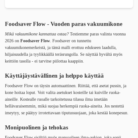
Foodsaver Flow - Vuoden paras vakuumikone
Mikä vakuumikone kannattaa ostaa?
Testiemme paras valinta vuonna
2026 on
Foodsaver Flow
. Foodsaver on tunnettu
vakuumikonemerkeistä, ja tämä malli erottuu edukseen laadulla,
hiljaisuudella ja tyylikkäällä teräsrungolla. Se näyttää hyvältä myös
keittiön tasolla - ei tarvitse piilottaa kaappiin.
Käyttäjäystävällinen ja helppo käyttää
Foodsaver Flow on täysin automaattinen. Riittää, että asetat pussin, ja
kone hoitaa loput. Voit valita asetukset kosteille tai kuiville ruoka-
aineille. Kostealle ruoalle tarkoitetussa tilassa ilma imetään
hellävaraisemmin, mikä suojaa herkempiä ruoka-aineita. Jos nestettä
imeytyy, se päätyy irrotettavaan tiputussuojaan, joka kestää konepesun.
Monipuolinen ja tehokas
Foodsaver Flow sisältää myös manuaalisen ilma-aukion, joka sopii