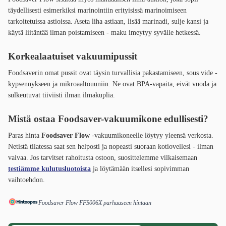
täydellisesti esimerkiksi marinointiin erityisissä marinoimiseen
tarkoitetuissa astioissa. Aseta liha astiaan, lisää marinadi, sulje kansi ja
käytä liitäntää ilman poistamiseen - maku imeytyy syvälle hetkessä.
Korkealaatuiset vakuumipussit
Foodsaverin omat pussit ovat täysin turvallisia pakastamiseen, sous vide -
kypsennykseen ja mikroaaltouuniin. Ne ovat BPA-vapaita, eivät vuoda ja
sulkeutuvat tiiviisti ilman ilmakuplia.
Mistä ostaa Foodsaver-vakuumikone edullisesti?
Paras hinta
Foodsaver Flow
-vakuumikoneelle löytyy yleensä verkosta.
Netistä tilatessa saat sen helposti ja nopeasti suoraan kotiovellesi - ilman
vaivaa. Jos tarvitset rahoitusta ostoon, suosittelemme vilkaisemaan
testiämme kulutusluotoista
ja löytämään itsellesi sopivimman
vaihtoehdon.
Foodsaver Flow FFS006X parhaaseen hintaan