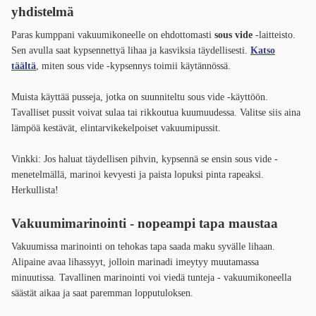
yhdistelmä
Paras kumppani vakuumikoneelle on ehdottomasti
sous vide
-laitteisto.
Sen avulla saat kypsennettyä lihaa ja kasviksia täydellisesti.
Katso
täältä
, miten sous vide -kypsennys toimii käytännössä.
Muista käyttää pusseja, jotka on suunniteltu sous vide -käyttöön.
Tavalliset pussit voivat sulaa tai rikkoutua kuumuudessa. Valitse siis aina
lämpöä kestävät, elintarvikekelpoiset vakuumipussit.
Vinkki: Jos haluat täydellisen pihvin, kypsennä se ensin sous vide -
menetelmällä, marinoi kevyesti ja paista lopuksi pinta rapeaksi.
Herkullista!
Vakuumimarinointi - nopeampi tapa maustaa
Vakuumissa marinointi on tehokas tapa saada maku syvälle lihaan.
Alipaine avaa lihassyyt, jolloin marinadi imeytyy muutamassa
minuutissa. Tavallinen marinointi voi viedä tunteja - vakuumikoneella
säästät aikaa ja saat paremman lopputuloksen.