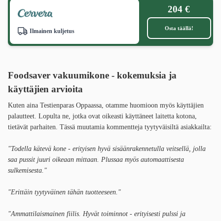
204 €
Osta täällä!
Ilmainen kuljetus
Foodsaver vakuumikone -
kokemuksia ja
käyttäjien arvioita
Kuten aina Testienparas Oppaassa, otamme huomioon myös käyttäjien
palautteet. Lopulta ne, jotka ovat oikeasti käyttäneet laitetta kotona,
tietävät parhaiten. Tässä muutamia kommentteja tyytyväisiltä asiakkailta:
"Todella kätevä kone - erityisen hyvä sisäänrakennetulla veitsellä, jolla
saa pussit juuri oikeaan mittaan. Plussaa myös automaattisesta
sulkemisesta."
"Erittäin tyytyväinen tähän tuotteeseen."
"Ammattilaismainen fiilis. Hyvät toiminnot - erityisesti pulssi ja