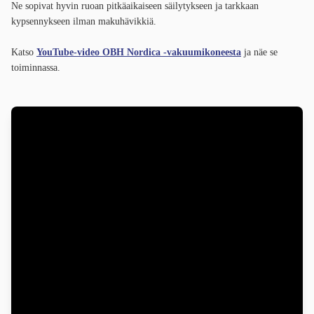
Ne sopivat hyvin ruoan pitkäaikaiseen säilytykseen ja tarkkaan
kypsennykseen ilman makuhävikkiä.
Katso
YouTube-video OBH Nordica -vakuumikoneesta
ja näe se
toiminnassa.