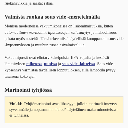
ruokahävikkiä ja säästät rahaa.
Valmista ruokaa sous vide -menetelmällä
Monissa moderneissa vakuumikoneissa on lisäominaisuuksia, kuten
automaattinen marinointi
,
tiputussuojat
,
rullasäilytys
ja mahdollisuus
pakata myös nesteitä. Tämä tekee niistä täydellisiä kumppaneita sous vide
-kypsennykseen ja muuhun ruoan esivalmisteluun.
Vakuumipussit ovat elintarvikekelpoisia, BPA-vapaita ja kestävät
lämmityksen
mikrossa
,
uunissa
ja
sous vide -laitteissa
. Sous vide -
kypsennys varmistaa täydellisen lopputuloksen, sillä lämpötila pysyy
tasaisena koko ajan.
Marinointi tyhjiössä
Vinkki:
Tyhjiömarinointi avaa lihassyyt, jolloin marinadi imeytyy
syvemmälle ja nopeammin. Tulos? Täyteläinen maku minuuteissa -
ei tunneissa.