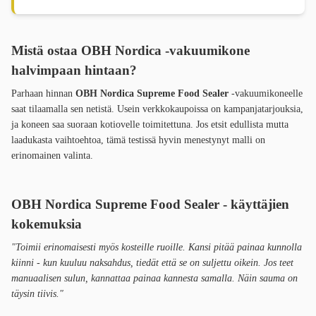
Mistä ostaa OBH Nordica -vakuumikone
halvimpaan hintaan?
Parhaan hinnan
OBH Nordica Supreme Food Sealer
-vakuumikoneelle
saat tilaamalla sen netistä. Usein verkkokaupoissa on kampanjatarjouksia,
ja koneen saa suoraan kotiovelle toimitettuna. Jos etsit edullista mutta
laadukasta vaihtoehtoa, tämä testissä hyvin menestynyt malli on
erinomainen valinta.
OBH Nordica Supreme Food Sealer - käyttäjien
kokemuksia
"Toimii erinomaisesti myös kosteille ruoille. Kansi pitää painaa kunnolla
kiinni - kun kuuluu naksahdus, tiedät että se on suljettu oikein. Jos teet
manuaalisen sulun, kannattaa painaa kannesta samalla. Näin sauma on
täysin tiivis."