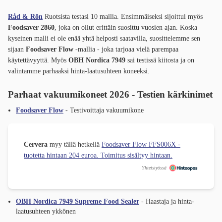
Råd & Rön
Ruotsista testasi 10 mallia. Ensimmäiseksi sijoittui myös
Foodsaver 2860
, joka on ollut erittäin suosittu vuosien ajan. Koska
kyseinen malli ei ole enää yhtä helposti saatavilla, suosittelemme sen
sijaan
Foodsaver Flow
-mallia - joka tarjoaa vielä parempaa
käytettävyyttä. Myös
OBH Nordica 7949
sai testissä kiitosta ja on
valintamme parhaaksi hinta-laatusuhteen koneeksi.
Parhaat vakuumikoneet 2026 - Testien kärkinimet
Foodsaver Flow
- Testivoittaja vakuumikone
Cervera
myy tällä hetkellä
Foodsaver Flow FFS006X -
tuotetta hintaan 204 euroa. Toimitus sisältyy hintaan.
Yhteistyössä
OBH Nordica 7949 Supreme Food Sealer
- Haastaja ja hinta-
laatusuhteen ykkönen