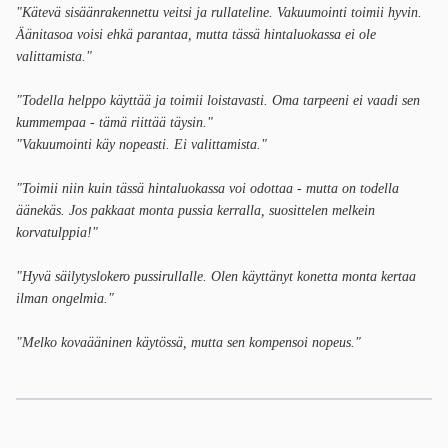
"Kätevä sisäänrakennettu
veitsi ja rullateline. Vakuumointi toimii hyvin.
Äänitasoa voisi ehkä parantaa, mutta tässä hintaluokassa ei ole
valittamista."
"Todella helppo käyttää ja toimii loistavasti. Oma tarpeeni ei vaadi sen
kummempaa - tämä riittää täysin."
"Vakuumointi käy nopeasti. Ei valittamista."
"Toimii niin kuin tässä hintaluokassa voi odottaa - mutta on todella
äänekäs. Jos pakkaat monta pussia kerralla, suosittelen melkein
korvatulppia!"
"Hyvä säilytyslokero pussirullalle. Olen käyttänyt konetta monta kertaa
ilman ongelmia."
"Melko kovaääninen käytössä, mutta sen kompensoi nopeus."