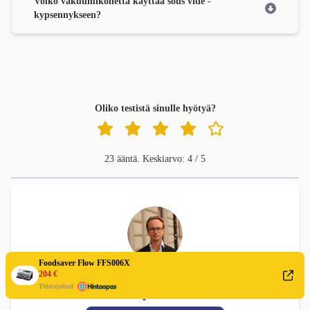
Voiko vakuumikonetta käyttää sous vide -
kypsennykseen?
Oliko testistä sinulle hyötyä?
23 ääntä. Keskiarvo: 4 / 5
Foodsaver Flow FFS006X
204 €
TESTIVOITTAJA: VAKUUMIKONE
Yhteistyössä
Philip Andrén