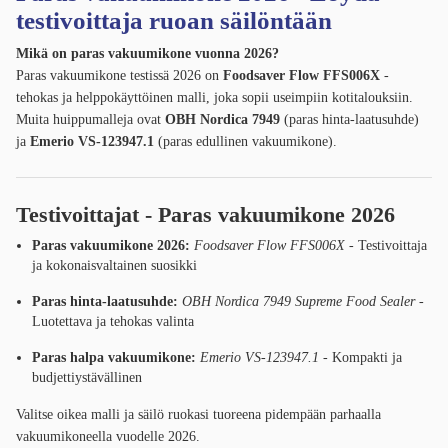
testivoittaja ruoan säilöntään
Mikä on paras vakuumikone vuonna 2026?
Paras vakuumikone testissä 2026 on
Foodsaver Flow FFS006X
-
tehokas ja helppokäyttöinen malli, joka sopii useimpiin kotitalouksiin.
Muita huippumalleja ovat
OBH Nordica 7949
(paras hinta-laatusuhde)
ja
Emerio VS-123947.1
(paras edullinen vakuumikone).
Testivoittajat - Paras vakuumikone 2026
Paras vakuumikone 2026:
Foodsaver Flow FFS006X
- Testivoittaja
ja kokonaisvaltainen suosikki
Paras hinta-laatusuhde:
OBH Nordica 7949 Supreme Food Sealer
-
Luotettava ja tehokas valinta
Paras halpa vakuumikone:
Emerio VS-123947.1
- Kompakti ja
budjettiystävällinen
Valitse oikea malli ja säilö ruokasi tuoreena pidempään parhaalla
vakuumikoneella vuodelle 2026.