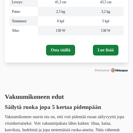
Leveys:
41,3 cm
43,5 cm
Paino:
2,5 kg
3,2 kg
Toiminnot:
6 kpl
5 kpl
Teho:
130 W
130 W
Osta täällä
Lue lisää
Yhteistyössä
Vakuumikoneen edut
Säilytä ruoka jopa 5 kertaa pidempään
Vakuumikoneen suurin etu on, että voit pidentää ruoan säilyvyyttä jopa
viisinkertaiseksi. Voit vakuumipakata lähes kaiken: lihaa, kalaa,
kasviksia, hedelmiä ja jopa nestemäisiä ruoka-aineita. Näin vähennät