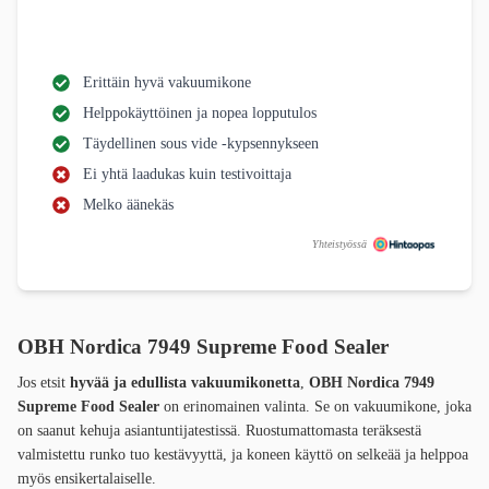
Erittäin hyvä vakuumikone
Helppokäyttöinen ja nopea lopputulos
Täydellinen sous vide -kypsennykseen
Ei yhtä laadukas kuin testivoittaja
Melko äänekäs
Yhteistyössä
OBH Nordica 7949 Supreme Food Sealer
Jos etsit
hyvää ja edullista vakuumikonetta
,
OBH Nordica 7949
Supreme Food Sealer
on erinomainen valinta. Se on vakuumikone, joka
on saanut kehuja asiantuntijatestissä. Ruostumattomasta teräksestä
valmistettu runko tuo kestävyyttä, ja koneen käyttö on selkeää ja helppoa
myös ensikertalaiselle.