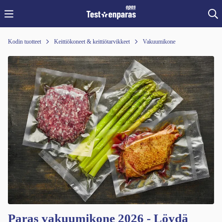
Kodin tuotteet
Keittiökoneet & keittiötarvikkeet
Vakuumikone
Paras vakuumikone 2026 - Löydä