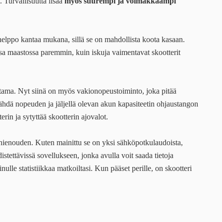
. Turvallisuutta lisää
myös suurempi ja voimakkaampi
helppo kantaa mukana, sillä se on mahdollista koota kasaan.
ssa maastossa paremmin, kuin iskuja vaimentavat skootterit
tama. Nyt siinä on myös vakionopeustoiminto, joka pitää
hdä nopeuden ja jäljellä olevan akun kapasiteetin ohjaustangon
erin ja sytyttää skootterin ajovalot.
ienouden. Kuten mainittu se on yksi sähköpotkulaudoista,
stettävissä sovellukseen, jonka avulla voit saada tietoja
ulle statistiikkaa matkoiltasi. Kun pääset perille, on skootteri