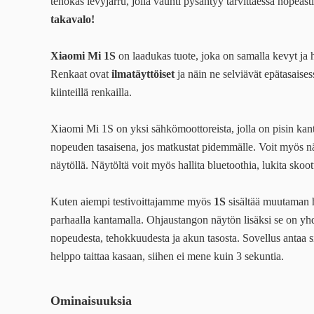
tehokas levyjarru, jolla vauhti pysähtyy tarvittaessa nopeasti
takavalo!
Xiaomi Mi 1S
on laadukas tuote, joka on samalla kevyt ja 
Renkaat ovat
ilmatäyttöiset
ja näin ne selviävät epätasaise
kiinteillä renkailla.
Xiaomi Mi 1S on yksi sähkömoottoreista, jolla on pisin kan
nopeuden tasaisena, jos matkustat pidemmälle. Voit myös nä
näytöllä. Näytöltä voit myös hallita bluetoothia, lukita skoott
Kuten aiempi testivoittajamme
myös
1S
sisältää muutaman h
parhaalla kantamalla. Ohjaustangon näytön lisäksi se on yhdi
nopeudesta, tehokkuudesta ja akun tasosta. Sovellus antaa sin
helppo taittaa kasaan, siihen ei mene kuin 3 sekuntia.
Ominaisuuksia