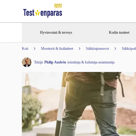
Hyvinvointi & terveys
Kodin tuotteet
Koti
Moottorit & lisälaitteet
Sähköajoneuvot
Sähköpot
Tekijä:
Philip Andrén
toimittaja & kuluttaja-asiantuntija