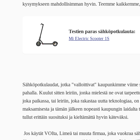
kysymykseen mahdollisimman hyvin. Teemme kaikkemme, jot
Testien paras sähköpotkulauta:
Mi Electric Scooter 1S
Sähköpotkulaudat, jotka "valloittivat" kaupunkimme viime syk
pahalla. Kuulut sitten leiriin, jonka mielestä ne ovat tarpeett
joka paikassa, tai leiriin, joka rakastaa uutta teknologiaa
maksamisesta ja tämän jälkeen nopeasti kaupungin laidalta 
tullut erittäin suosituksi ja kieltämättä hyvin käteväksi.
Jos käytät VOIta, Limeä tai muuta firmaa, joka vuokraa sähkö