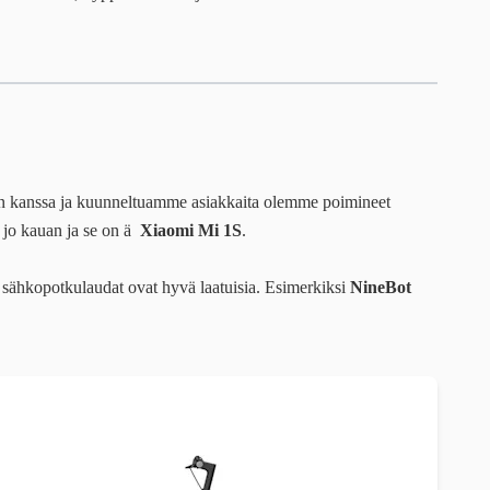
en kanssa ja kuunneltuamme asiakkaita olemme poimineet
a jo kauan ja se on ä
Xiaomi Mi 1S
.
n sähkopotkulaudat ovat hyvä laatuisia. Esimerkiksi
NineBot