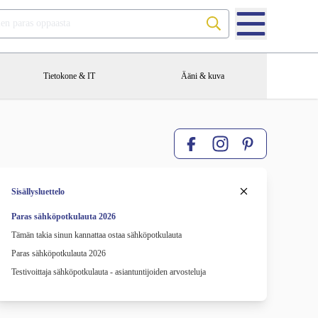
Etsi testien paras oppaasta
Tietokone & IT
Ääni & kuva
Facebook
Pinterest
Instagram
Sisällysluettelo
Paras sähköpotkulauta 2026
Tämän takia sinun kannattaa ostaa sähköpotkulauta
Paras sähköpotkulauta 2026
Testivoittaja sähköpotkulauta - asiantuntijoiden arvosteluja