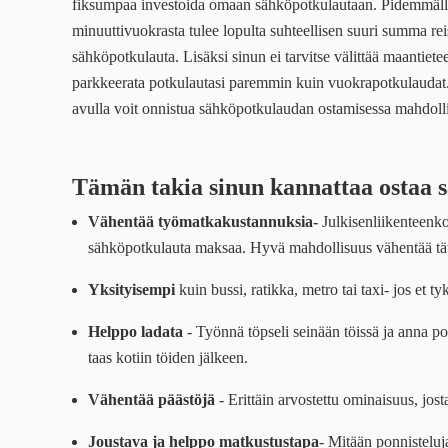
fiksumpaa investoida omaan sähköpotkulautaan. Pidemmälle 
minuuttivuokrasta tulee lopulta suhteellisen suuri summa r
sähköpotkulauta. Lisäksi sinun ei tarvitse välittää maantieteel
parkkeerata potkulautasi paremmin kuin vuokrapotkulaudat.
avulla voit onnistua sähköpotkulaudan ostamisessa mahdol
Tämän takia sinun kannattaa ostaa 
Vähentää työmatkakustannuksia-
Julkisenliikenteenk
sähköpotkulauta maksaa. Hyvä mahdollisuus vähentää tä
Yksityisempi
kuin bussi, ratikka, metro tai taxi- jos et 
Helppo ladata
- Työnnä töpseli seinään töissä ja anna po
taas kotiin töiden jälkeen.
Vähentää päästöjä
- Erittäin arvostettu ominaisuus, jo
Joustava ja helppo matkustustapa
- Mitään ponnisteluj