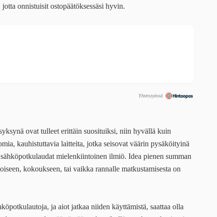
ta onnistuisit ostopäätöksessäsi hyvin.
Yhteistyössä
synä ovat tulleet erittäin suosituiksi, niin hyvällä kuin
omia, kauhistuttavia laitteita, jotka seisovat väärin pysäköityinä
, on sähköpotkulaudat mielenkiintoinen ilmiö. Idea pienen summan
toiseen, kokoukseen, tai vaikka rannalle matkustamisesta on
potkulautoja, ja aiot jatkaa niiden käyttämistä, saattaa olla