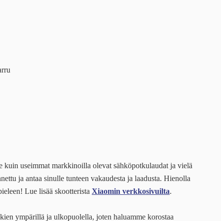
arru
le kuin useimmat markkinoilla olevat sähköpotkulaudat ja vielä
ettu ja antaa sinulle tunteen vakaudesta ja laadusta. Hienolla
pieleen! Lue lisää skootterista
Xiaomin verkkosivuilta
.
kien ympärillä ja ulkopuolella, joten haluamme korostaa