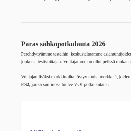
Paras sähköpotkulauta 2026
Perehdyttyämme testeihin, keskusteltuamme asiantuntijoid
joukosta testivoittajan. Voittajamme on ollut pelissä mukan
Voittajan lisäksi markkinoilta löytyy muita merkkejä, joide
ES2,
jonka suurinosa tuntee VOI-potkulautana.