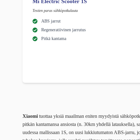
Mi Electric Scooter 1S
Testien paras sähköpotkulauta
ABS jarrut
Regeneratiivinen jarrutus
Pitkä kantama
Xiaomi
tuottaa yksiä maailman eniten myydyistä sähköpotkul
pitkän kantamansa ansiosta (n. 30km yhdellä latauksella), sa
uudessa mallissaan 1S, on uusi lukkiutumaton ABS-jarru, j