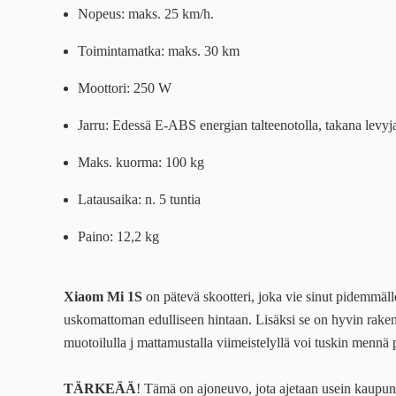
Nopeus: maks. 25 km/h.
Toimintamatka: maks. 30 km
Moottori: 250 W
Jarru: Edessä E-ABS energian talteenotolla, takana levyj
Maks. kuorma: 100 kg
Latausaika: n. 5 tuntia
Paino: 12,2 kg
Xiaom Mi 1S
on pätevä skootteri, joka vie sinut pidemmäl
uskomattoman edulliseen hintaan. Lisäksi se on hyvin rakenn
muotoilulla j mattamustalla viimeistelyllä voi tuskin mennä 
TÄRKEÄÄ
! Tämä on ajoneuvo, jota ajetaan usein kaupun