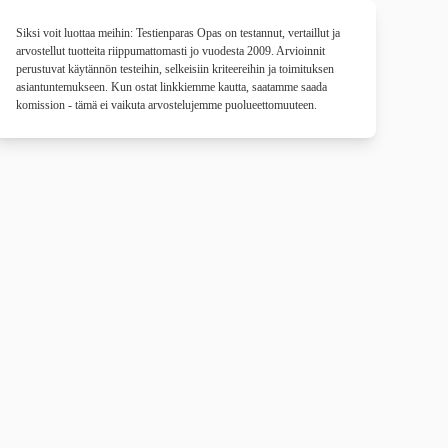
Siksi voit luottaa meihin: Testienparas Opas on testannut, vertaillut ja
arvostellut tuotteita riippumattomasti jo vuodesta 2009. Arvioinnit
perustuvat käytännön testeihin, selkeisiin kriteereihin ja toimituksen
asiantuntemukseen. Kun ostat linkkiemme kautta, saatamme saada
komission - tämä ei vaikuta arvostelujemme puolueettomuuteen.