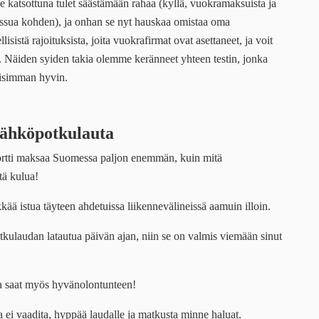
katsottuna tulet säästämään rahaa (kyllä, vuokramaksuista ja
eissua kohden), ja onhan se nyt hauskaa omistaa oma
lisistä rajoituksista, joita vuokrafirmat ovat asettaneet, ja voit
 Näiden syiden takia olemme keränneet yhteen testin, jonka
lisimman hyvin.
sähköpotkulauta
ortti maksaa Suomessa paljon enemmän, kuin mitä
tä kulua!
tykkää istua täyteen ahdetuissa liikennevälineissä aamuin illoin.
tkulaudan latautua päivän ajan, niin se on valmis viemään sinut
sta saat myös hyvänolontunteen!
a ei vaadita, hyppää laudalle ja matkusta minne haluat.