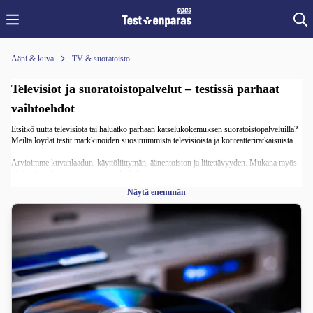
Ääni & kuva
TV & suoratoisto
Televisiot ja suoratoistopalvelut – testissä parhaat
vaihtoehdot
Etsitkö uutta televisiota tai haluatko parhaan katselukokemuksen suoratoistopalveluilla?
Meiltä löydät testit markkinoiden suosituimmista televisioista ja kotiteatteriratkaisuista.
Arvioimme kuvanlaadun, käyttöliittymän, äänentoiston ja liitettävyyden. Mukana myös
vinkkejä parhaisiin suoratoistopalveluihin ja laitteisiin.
Näytä enemmän
Katso, mitkä mallit pärjäsivät parhaiten – ja löydä täydellinen TV-ratkaisu kotiin.