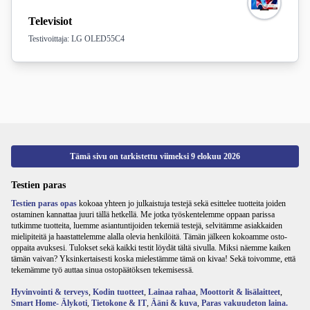
Televisiot
Testivoittaja: LG OLED55C4
Tämä sivu on tarkistettu viimeksi
9 elokuu 2026
Testien paras
Testien paras opas
kokoaa yhteen jo julkaistuja testejä sekä esittelee tuotteita joiden
ostaminen kannattaa juuri tällä hetkellä. Me jotka työskentelemme oppaan parissa
tutkimme tuotteita, luemme asiantuntijoiden tekemiä testejä, selvitämme asiakkaiden
mielipiteitä ja haastattelemme alalla olevia henkilöitä. Tämän jälkeen kokoamme osto-
oppaita avuksesi. Tulokset sekä kaikki testit löydät tältä sivulla. Miksi näemme kaiken
tämän vaivan? Yksinkertaisesti koska mielestämme tämä on kivaa! Sekä toivomme, että
tekemämme työ auttaa sinua ostopäätöksen tekemisessä.
Hyvinvointi & terveys
,
Kodin tuotteet
,
Lainaa rahaa
,
Moottorit & lisälaitteet
,
Smart Home- Älykoti
,
Tietokone & IT
,
Ääni & kuva
,
Paras vakuudeton laina.