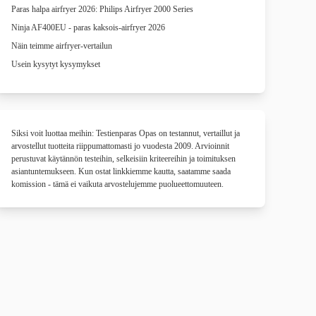
Paras halpa airfryer 2026: Philips Airfryer 2000 Series
Ninja AF400EU - paras kaksois-airfryer 2026
Näin teimme airfryer-vertailun
Usein kysytyt kysymykset
Siksi voit luottaa meihin: Testienparas Opas on testannut, vertaillut ja
arvostellut tuotteita riippumattomasti jo vuodesta 2009. Arvioinnit
perustuvat käytännön testeihin, selkeisiin kriteereihin ja toimituksen
asiantuntemukseen. Kun ostat linkkiemme kautta, saatamme saada
komission - tämä ei vaikuta arvostelujemme puolueettomuuteen.
Yhteistyössä
Yhteistyössä
Yhteistyössä
Yhteistyössä
Yhteistyössä