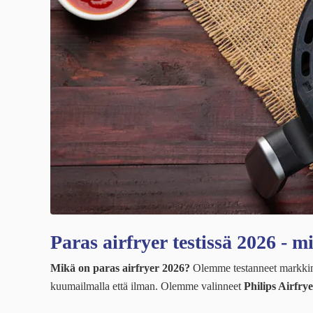
Paras airfryer testissä 2026 - m
Mikä on paras airfryer 2026?
Olemme testanneet markkino
kuumailmalla että ilman. Olemme valinneet
Philips Airfry