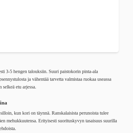
esti 3-5 hengen talouksiin. Suuri paistokorin pinta-ala
psennystulosta ja vähentää tarvetta valmistaa ruokaa useassa
 selkeä etu arjessa.
ina
 silloin, kun kori on täynnä. Ranskalaisista perunoista tulee
täen mehukkuutensa. Erityisesti suorituskyvyn tasaisuus suurilla
ehdoista.