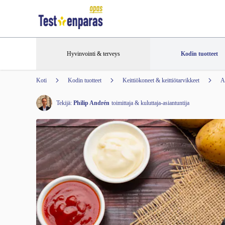
Hyvinvointi & terveys
Kodin tuotteet
Koti
Kodin tuotteet
Keittiökoneet & keittiötarvikkeet
A
Tekijä:
Philip Andrén
toimittaja & kuluttaja-asiantuntija