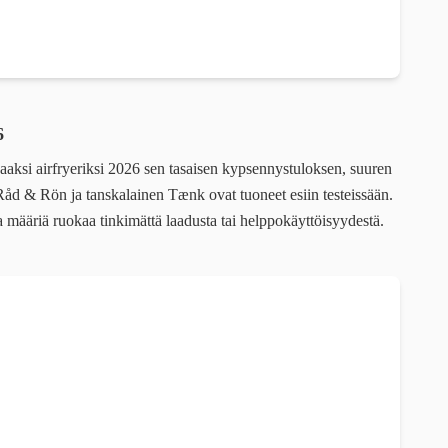
6
aaksi airfryeriksi 2026 sen tasaisen kypsennystuloksen, suuren
Råd & Rön ja tanskalainen Tænk ovat tuoneet esiin testeissään.
a määriä ruokaa tinkimättä laadusta tai helppokäyttöisyydestä.