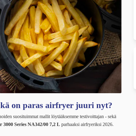
ikä on paras airfryer juuri nyt?
iden suosituimmat mallit löytääksemme testivoittajan - sekä
er 3000 Series NA342/00 7,2 L
parhaaksi airfryeriksi 2026.