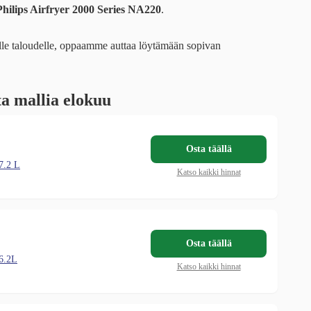
Philips Airfryer 2000 Series NA220
.
alle taloudelle, oppaamme auttaa löytämään sopivan
ta mallia elokuu
Osta täällä
7.2 L
Katso kaikki hinnat
Osta täällä
 6.2L
Katso kaikki hinnat