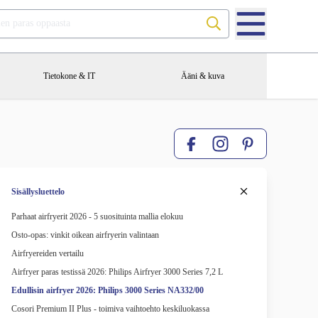
Etsi testien paras oppaasta
Tietokone & IT
Ääni & kuva
Facebook
Pinterest
Instagram
Sisällysluettelo
Parhaat airfryerit 2026 - 5 suosituinta mallia elokuu
Osto-opas: vinkit oikean airfryerin valintaan
Airfryereiden vertailu
Airfryer paras testissä 2026: Philips Airfryer 3000 Series 7,2 L
Edullisin airfryer 2026: Philips 3000 Series NA332/00
Cosori Premium II Plus - toimiva vaihtoehto keskiluokassa