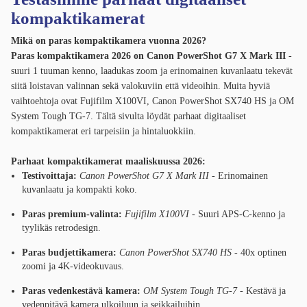
kompaktikamerat
Mikä on paras kompaktikamera vuonna
2026
?
Paras kompaktikamera 2026 on Canon PowerShot G7 X Mark III
-
suuri 1 tuuman kenno, laadukas zoom ja erinomainen kuvanlaatu tekevät
siitä loistavan valinnan sekä valokuviin että videoihin. Muita hyviä
vaihtoehtoja ovat Fujifilm X100VI, Canon PowerShot SX740 HS ja OM
System Tough TG-7. Tältä sivulta löydät parhaat digitaaliset
kompaktikamerat eri tarpeisiin ja hintaluokkiin.
Parhaat kompaktikamerat maaliskuussa 2026:
Testivoittaja:
Canon PowerShot G7 X Mark III
- Erinomainen
kuvanlaatu ja kompakti koko.
Paras premium-valinta:
Fujifilm X100VI
- Suuri APS-C-kenno ja
tyylikäs retrodesign.
Paras budjettikamera:
Canon PowerShot SX740 HS
- 40x optinen
zoomi ja 4K-videokuvaus.
Paras vedenkestävä kamera:
OM System Tough TG-7
- Kestävä ja
vedenpitävä kamera ulkoiluun ja seikkailuihin.