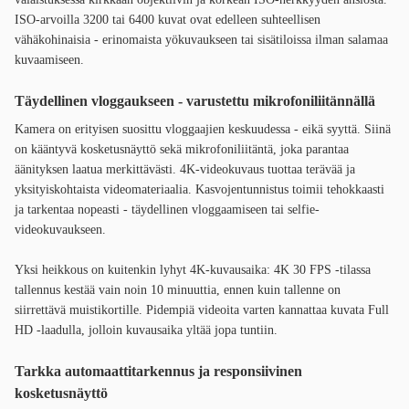
ISO-arvoilla 3200 tai 6400 kuvat ovat edelleen suhteellisen
vähäkohinaisia - erinomaista yökuvaukseen tai sisätiloissa ilman salamaa
kuvaamiseen.
Täydellinen vloggaukseen - varustettu mikrofoniliitännällä
Kamera on erityisen suosittu vloggaajien keskuudessa - eikä syyttä. Siinä
on kääntyvä kosketusnäyttö sekä mikrofoniliitäntä, joka parantaa
äänityksen laatua merkittävästi. 4K-videokuvaus tuottaa terävää ja
yksityiskohtaista videomateriaalia. Kasvojentunnistus toimii tehokkaasti
ja tarkentaa nopeasti - täydellinen vloggaamiseen tai selfie-
videokuvaukseen.
Yksi heikkous on kuitenkin lyhyt 4K-kuvausaika: 4K 30 FPS -tilassa
tallennus kestää vain noin 10 minuuttia, ennen kuin tallenne on
siirrettävä muistikortille. Pidempiä videoita varten kannattaa kuvata Full
HD -laadulla, jolloin kuvausaika yltää jopa tuntiin.
Tarkka automaattitarkennus ja responsiivinen
kosketusnäyttö