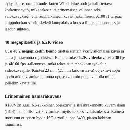
nykyaikaiset ominaisuudet kuten Wi-Fi, Bluetooth ja kallistettava
kosketusnäyttö, mikä tekee siitä erinomaisen valinnan sekä
valokuvaukseen että reaaliaikaiseen kuvien jakamiseen. X100VI tarjoaa
huippuluokan suorituskykyä kompaktissa koossa ilman kompromisseja
laadun suhteen.
40 megapikseliä ja 6.2K-video
Uusi
40,2 megapikselin kenno
tuottaa erittäin yksityiskohtaisia kuvia ja
antaa joustavuutta rajauksissa. Kamera tukee
6.2K-videokuvausta 30 fps
ja
4K 60 fps
-tallennusta, mikä tekee siitä tehokkaan työkalun
videokuvaajille. Kiinteä 23 mm (35 mm kinovastaava) objektiivi sopii
hyvin arkikuvaamiseen, mutta optisen zoomin puute voi olla miinus
joillekin käyttäjille.
Erinomainen hämäräkuvaus
X100VI:n suuri f/2-aukkoinen objektiivi ja sisäänrakennettu kuvanvakain
(IBIS) mahdollistavat kuvaamisen myös heikossa valaistuksessa. Kamera
suoriutuu erityisen hyvin ISO-arvoilla jopa 6400, pitäen kohinan
minimissä.