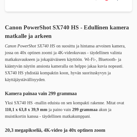
Canon PowerShot SX740 HS - Edullinen kamera
matkalle ja arkeen
Canon PowerShot SX740 HS
on suosittu ja hintansa arvoinen kamera,
jossa on 40x optinen zoomi ja 4K-videokuvaus - täydellinen valinta
matkakuvaukseen ja jokapäiväiseen käyttöön. Wi-Fi-, Bluetooth- ja
kääntyvän näytön ansiosta kameralla on helppo jakaa kuvia nopeasti.
SX740 HS yhdistää kompaktin koon, hyvän suorituskyvyn ja
käyttäjäystävällisyyden.
Kamera painaa vain 299 grammaa
Yksi SX740 HS -mallin eduista on sen kompakti rakenne. Mitat ovat
110,1 x 63,8 x 39,9 mm
ja paino vain
299 grammaa
akun ja
muistikortin kanssa - täydellinen matkakumppani.
20,3 megapikseliä, 4K-video ja 40x optinen zoom