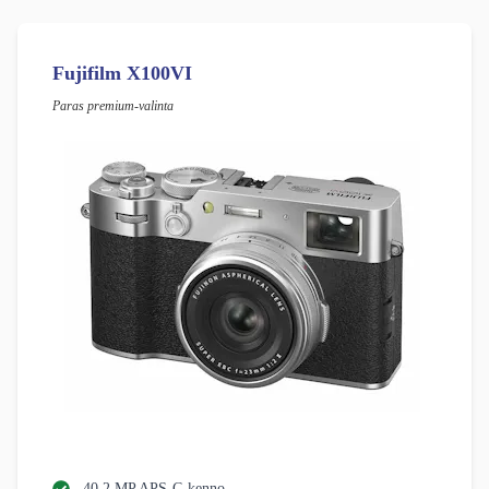
Fujifilm X100VI
Paras premium-valinta
40,2 MP APS-C-kenno