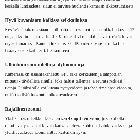
keskellä lumisadetta, sinun ei tarvitse huolehtia kameran rikkoutumisesta.
Hyvä kuvanlaatu kaikissa seikkailuissa
Kestävästä rakenteestaan huolimatta kamera tuottaa laadukkaita kuvia. 12
megapikselin kenno ja f/2.0-4.9 -objektiivi mahdollistavat terävät kuvat
myös hämärässä. Kamera tukee lisäksi 4K-videokuvausta, mikä tuo
lisäarvoa seikkailujen tallentamiseen.
Ulkoiluun suunniteltuja älytoimintoja
Kamerassa on sisäänrakennettu GPS sekä korkeuden ja lämpötilan
mittaus - täydellistä sinulle, joka haluat tallentaa ja seurata retkiesi
tietoja. Lisäksi sillä voi kuvata pystyvideota ja tehdä timelapse-videoita,
mikä tuo lisää luovuutta ulkokuvaukseen.
Rajallinen zoomi
Yksi kameran heikkouksista on sen
4x optinen zoom
, joka voi olla
rajoittava, jos haluat kuvata kaukana olevia kohteita. Lähikuvaukseen ja
yleiskuvaukseen zoomi riittää kuitenkin hyvin.