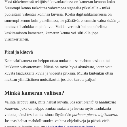
Yksi tärkeimmistä tekijöistä kuvanlaadussa on kameran kennon koko.
Suurempi kenno tarkoittaa vahvempaa signaalia pikseleille - mikä
puolestaan vähentää kohinaa kuvissa. Koska digitaalikameroissa on
suurempi kenno kuin puhelimissa, ne päästävät enemmän valoa sisään ja
tuottavat laadukkaampia kuvia. Vaikka vertaisit huippupuhelinta
keskitasoiseen kameraan, kameran kenno voi silti olla jopa
viisinkertainen.
Pieni ja kätevä
Kompaktikamera on helppo ottaa mukaan - se mahtuu taskuun tai
laukkuun vaivattomasti. Niissä on myös hyvä akunkesto, joten voit
kuvata laadukkaita kuvia ja videoita pitkään. Muista kuitenkin ottaa
mukaan ylimääräinen muistikortti, jos aiot kuvata paljon!
Minkä kameran valitsen?
Valinta riippuu siitä, mitä haluat kuvata. Jos etsit
pientä ja laadukasta
kameraa
, joka on helppo kantaa mukana ja kuvaa myös laadukasta
videota, tämä testi auttaa sinua löytämään
parhaan pienen digikameran
.
Jos taas haluat mahdollisuuden vaihtaa objektiiveja ja päästä vielä