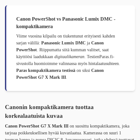
Canon PowerShot vs Panasonic Lumix DMC -
kompaktikamera
Viime vuosina kilpailu on tiukentunut erityisesti kahden
sarjan välillä:
Panasonic Lumix DMC
ja
Canon
PowerShot
. Riippumatta siitä kumman valitset, saat
käyttöösi laadukkaan
digitaalikameran
. TestienParas.fi-
sivustolla huomioimme valinnassa myös hintalaatusuhteen.
Paras kompaktikamera testissä
on siksi
Canon
PowerShot G7 X Mark III
.
Canonin kompaktikamera tuottaa
korkealaatuista kuvaa
Canon PowerShot G7 X Mark III
on suosittu kompaktikamera, joka
tarjoaa poikkeuksellisen hyvää kuvanlaatua. Kamerassa on suuri 1
tuuman kenno ja nopea DIGIC 8 -kuvaprosessori, jotka yhdessä tuottavat