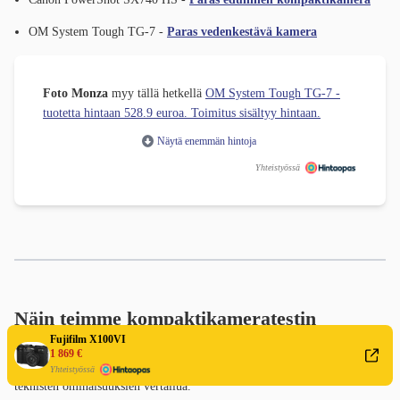
OM System Tough TG-7 -
Paras vedenkestävä kamera
Foto Monza
myy tällä hetkellä
OM System Tough TG-7 -
tuotetta hintaan 528.9 euroa. Toimitus sisältyy hintaan.
Näytä enemmän hintoja
Yhteistyössä
Näin teimme kompaktikameratestin
Fujifilm X100VI
Parhaan kompaktikameran ja digitaalikameran valinnassa hyödynsimme
1 869 €
useita lähteitä: asiantuntijoiden testituloksia, käyttäjäarvioita sekä
Yhteistyössä
teknisten ominaisuuksien vertailua.