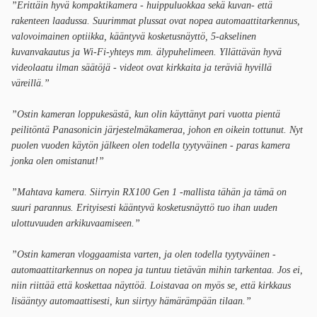
”Erittäin hyvä kompaktikamera - huippuluokkaa sekä kuvan- että
rakenteen laadussa. Suurimmat plussat ovat nopea automaattitarkennus,
valovoimainen optiikka, kääntyvä kosketusnäyttö, 5-akselinen
kuvanvakautus ja Wi-Fi-yhteys mm. älypuhelimeen. Yllättävän hyvä
videolaatu ilman säätöjä - videot ovat kirkkaita ja teräviä hyvillä
väreillä.”
”Ostin kameran loppukesästä, kun olin käyttänyt pari vuotta pientä
peilitöntä Panasonicin järjestelmäkameraa, johon en oikein tottunut. Nyt
puolen vuoden käytön jälkeen olen todella tyytyväinen - paras kamera
jonka olen omistanut!”
”Mahtava kamera. Siirryin RX100 Gen 1 -mallista tähän ja tämä on
suuri parannus. Erityisesti kääntyvä kosketusnäyttö tuo ihan uuden
ulottuvuuden arkikuvaamiseen.”
”Ostin kameran vloggaamista varten, ja olen todella tyytyväinen -
automaattitarkennus on nopea ja tuntuu tietävän mihin tarkentaa. Jos ei,
niin riittää että koskettaa näyttöä. Loistavaa on myös se, että kirkkaus
lisääntyy automaattisesti, kun siirtyy hämärämpään tilaan.”