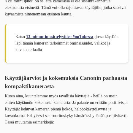
Yksi miinuspuoli on se, että kamerassa ei ole sisäänrakennettua
elektronista etsinettä. Tämä voi olla rajoittavaa käyttäjille, jotka suosivat
kuvaamista nimenomaan etsimen kautta.
Katso
13 minuutin esittelyvideo YouTubessa
, jossa käydään
läpi tämän kameran tärkeimmät ominaisuudet, valikot ja
kuvamateriaalia.
Käyttäjäarviot ja kokemuksia Canonin parhaasta
kompaktikamerasta
Kuten aina, kuuntelemme myös tavallisia käyttäjiä - heillä on usein
eniten käytännön kokemusta kamerasta. Ja palaute on erittäin positiivista!
Käyttäjät kehuvat kameran pientä kokoa, helppokäyttöisyyttä ja
kuvanlaatua. Erityisesti sen suorituskyky hämärässä yllättää positiivisesti.
Tässä muutamia esimerkkejä: