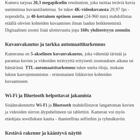
Kamera tarjoaa
20,3 megapikselin
resoluution, joka tuottaa teräviä kuvia
useimmissa kuvaustilanteissa. Se tukee
4K-videokuvausta
29,97 fps -
nopeudella, ja
40-kertainen optinen zoomi
(24-960 mm) mahdollistaa
etäällä olevien kohteiden kuvaamisen ilman laadun heikkenemistä.
Digitaalinen zoomi lisää ulottuvuutta jopa
160x yhdistettyyn zoomiin
.
Kuvanvakautus ja tarkka automaattitarkennus
Kamerassa on
5-akselinen kuvanvakautus
, joka vähentää tärinää ja
parantaa kuvien ja videoiden terävyyttä erityisesti zoomauksen aikana tai
hämärässä.
TTL-automaattitarkennus
tukee useita tiloja, mukaan
lukien kasvojentunnistus - erinomainen liikkuvien kohteiden
kuvaamiseen.
Wi-Fi ja Bluetooth helpottavat jakamista
Sisäänrakennettu
Wi-Fi
ja
Bluetooth
mahdollistavat langattoman kuvien
ja videoiden siirron älypuhelimeen tai tablettiin. Kameran voi myös
etäohjata sovelluksen kautta - ihanteellista selfieihin ja ryhmäkuviin.
Kestävä rakenne ja kääntyvä näyttö