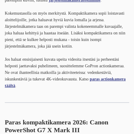
parempiin kuviin, tutustu
järjestelmäkameratestiimme
.
Kokemustasolla on myös merkitystä. Kompaktikamera sopii loistavasti
aloittelijoille, jotka haluavat hyviä kuvia lomalla ja arjessa.
Järjestelmäkamera taas on parempi valinta kokeneemmalle kuvaajalle,
joka haluaa kehittyä ja haastaa itseään. Lisäksi kompaktikamera on niin
pieni, että se kulkee helposti mukana - toisin kuin isompi
järjestelmäkamera, joka jää usein kotiin.
Jos haluat ensisijaisesti kuvata upeita videoita itsestäsi ja perheestäsi
helposti jaettavaksi puhelimeen, suosittelemme GoPron actionkameraa.
Ne ovat ihanteellisia matkoilla ja aktiviteeteissa: vedenkestäviä,
iskunkestäviä ja tukevat 4K-videokuvausta. Katso
paras actionkamera
täältä
.
Paras kompaktikamera 2026: Canon
PowerShot G7 X Mark III