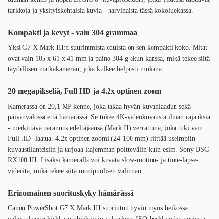
tarkkoja ja yksityiskohtaisia kuvia - harvinaista tässä kokoluokassa.
Kompakti ja kevyt - vain 304 grammaa
Yksi G7 X Mark III:n suurimmista eduista on sen kompakti koko. Mitat
ovat vain 105 x 61 x 41 mm ja paino 304 g akun kanssa, mikä tekee siitä
täydellisen matkakameran, joka kulkee helposti mukana.
20 megapikseliä, Full HD ja 4.2x optinen zoom
Kamerassa on 20,1 MP kenno, joka takaa hyvän kuvanlaadun sekä
päivänvalossa että hämärässä. Se tukee 4K-videokuvausta ilman rajauksia
- merkittävä parannus edeltäjäänsä (Mark II) verrattuna, joka tuki vain
Full HD -laatua. 4.2x optinen zoomi (24-100 mm) riittää useimpiin
kuvaustilanteisiin ja tarjoaa laajemman polttovälin kuin esim. Sony DSC-
RX100 III. Lisäksi kameralla voi kuvata slow-motion- ja time-lapse-
videoita, mikä tekee siitä monipuolisen valinnan.
Erinomainen suorituskyky hämärässä
Canon PowerShot G7 X Mark III suoriutuu hyvin myös heikossa
valaistuksessa kirkkaan objektiivin ja korkean ISO-herkkyyden ansiosta.