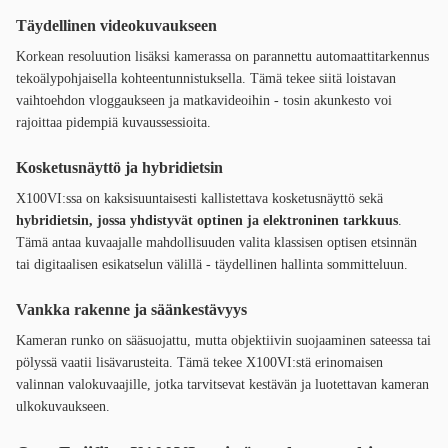
Täydellinen videokuvaukseen
Korkean resoluution lisäksi kamerassa on parannettu automaattitarkennus
tekoälypohjaisella kohteentunnistuksella. Tämä tekee siitä loistavan
vaihtoehdon vloggaukseen ja matkavideoihin - tosin akunkesto voi
rajoittaa pidempiä kuvaussessioita.
Kosketusnäyttö ja hybridietsin
X100VI:ssa on kaksisuuntaisesti kallistettava kosketusnäyttö sekä
hybridietsin, jossa yhdistyvät optinen ja elektroninen tarkkuus
.
Tämä antaa kuvaajalle mahdollisuuden valita klassisen optisen etsinnän
tai digitaalisen esikatselun välillä - täydellinen hallinta sommitteluun.
Vankka rakenne ja säänkestävyys
Kameran runko on sääsuojattu, mutta objektiivin suojaaminen sateessa tai
pölyssä vaatii lisävarusteita. Tämä tekee X100VI:stä erinomaisen
valinnan valokuvaajille, jotka tarvitsevat kestävän ja luotettavan kameran
ulkokuvaukseen.