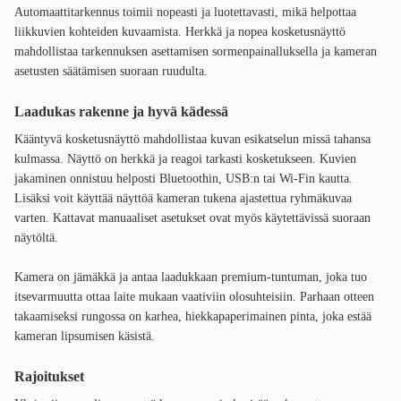
Automaattitarkennus toimii nopeasti ja luotettavasti, mikä helpottaa
liikkuvien kohteiden kuvaamista. Herkkä ja nopea kosketusnäyttö
mahdollistaa tarkennuksen asettamisen sormenpainalluksella ja kameran
asetusten säätämisen suoraan ruudulta.
Laadukas rakenne ja hyvä kädessä
Kääntyvä kosketusnäyttö mahdollistaa kuvan esikatselun missä tahansa
kulmassa. Näyttö on herkkä ja reagoi tarkasti kosketukseen. Kuvien
jakaminen onnistuu helposti Bluetoothin, USB:n tai Wi-Fin kautta.
Lisäksi voit käyttää näyttöä kameran tukena ajastettua ryhmäkuvaa
varten. Kattavat manuaaliset asetukset ovat myös käytettävissä suoraan
näytöltä.
Kamera on jämäkkä ja antaa laadukkaan premium-tuntuman, joka tuo
itsevarmuutta ottaa laite mukaan vaativiin olosuhteisiin. Parhaan otteen
takaamiseksi rungossa on karhea, hiekkapaperimainen pinta, joka estää
kameran lipsumisen käsistä.
Rajoitukset