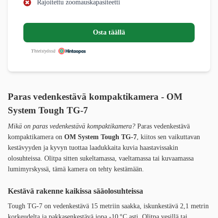
Rajoitettu zoomauskapasiteetti
Osta täällä
Yhteistyössä
Paras vedenkestävä kompaktikamera - OM
System Tough TG-7
Mikä on paras vedenkestävä kompaktikamera?
Paras vedenkestävä
kompaktikamera on
OM System Tough TG-7
, kiitos sen vaikuttavan
kestävyyden ja kyvyn tuottaa laadukkaita kuvia haastavissakin
olosuhteissa. Olitpa sitten sukeltamassa, vaeltamassa tai kuvaamassa
lumimyrskyssä, tämä kamera on tehty kestämään.
Kestävä rakenne kaikissa sääolosuhteissa
Tough TG-7 on vedenkestävä 15 metriin saakka, iskunkestävä 2,1 metrin
korkeudelta ja pakkasenkestävä jopa -10 °C asti. Olitpa vesillä tai