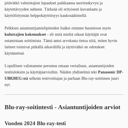
pitävätkö valmistajien lupaukset paikkaansa suorituskyvyn ja
käytettävyyden suhteen. Tärkeää oli erityisesti kuvanlaatu ja
käyttöliittymän helppokäyttöisyys kaukosäätimellä.
Pelkkien asiantuntijamielipiteiden lisäksi otimme huomioon myös
kuluttajien kokemukset
- eli mitä mieltä oikeat käyttäjät ovat
ostamistaan soittimista. Tämä antoi arvokasta tietoa siitä, miten hyvin
laitteet toimivat pitkällä aikavälillä ja täyttivätkö ne odotukset
käytännössä.
Lopullinen valintamme perustuu omaan vertailuun, asiantuntijoiden
testituloksiin ja käyttäjäarvioihin. Näiden yhdistelmä teki
Panasonic DP-
UB820EG:stä
selkeän testivoittajan ja parhaan Blu-ray-soittimen juuri
nyt.
Blu-ray-soitintesti - Asiantuntijoiden arviot
Vuoden 2024 Blu-ray-testi