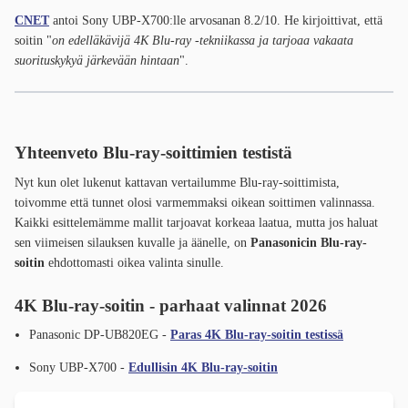
CNET
antoi Sony UBP-X700:lle arvosanan 8.2/10. He kirjoittivat, että
soitin "
on edelläkävijä 4K Blu-ray -tekniikassa ja tarjoaa vakaata
suorituskykyä järkevään hintaan
".
Yhteenveto Blu-ray-soittimien testistä
Nyt kun olet lukenut kattavan vertailumme Blu-ray-soittimista,
toivomme että tunnet olosi varmemmaksi oikean soittimen valinnassa.
Kaikki esittelemämme mallit tarjoavat korkeaa laatua, mutta jos haluat
sen viimeisen silauksen kuvalle ja äänelle, on
Panasonicin Blu-ray-
soitin
ehdottomasti oikea valinta sinulle.
4K Blu-ray-soitin - parhaat valinnat 2026
Panasonic DP-UB820EG -
Paras 4K Blu-ray-soitin testissä
Sony UBP-X700 -
Edullisin 4K Blu-ray-soitin