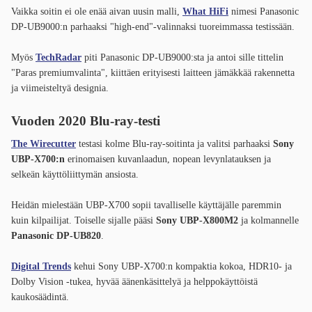
Vaikka soitin ei ole enää aivan uusin malli,
What HiFi
nimesi Panasonic
DP-UB9000:n parhaaksi "high-end"-valinnaksi tuoreimmassa testissään.
Myös
TechRadar
piti Panasonic DP-UB9000:sta ja antoi sille tittelin
"Paras premiumvalinta", kiittäen erityisesti laitteen jämäkkää rakennetta
ja viimeisteltyä designia.
Vuoden 2020 Blu-ray-testi
The Wirecutter
testasi kolme Blu-ray-soitinta ja valitsi parhaaksi
Sony
UBP-X700:n
erinomaisen kuvanlaadun, nopean levynlatauksen ja
selkeän käyttöliittymän ansiosta.
Heidän mielestään UBP-X700 sopii tavalliselle käyttäjälle paremmin
kuin kilpailijat. Toiselle sijalle pääsi
Sony UBP-X800M2
ja kolmannelle
Panasonic DP-UB820
.
Digital Trends
kehui Sony UBP-X700:n kompaktia kokoa, HDR10- ja
Dolby Vision -tukea, hyvää äänenkäsittelyä ja helppokäyttöistä
kaukosäädintä.