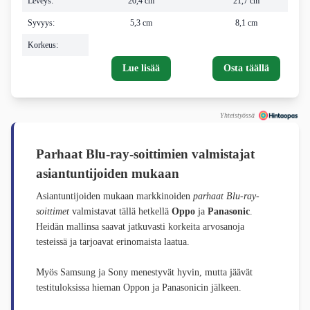
Leveys:
20,4 cm
21,7 cm
Syvyys:
5,3 cm
8,1 cm
Korkeus:
Lue lisää
Osta täällä
Yhteistyössä
Parhaat Blu-ray-soittimien valmistajat
asiantuntijoiden mukaan
Asiantuntijoiden mukaan markkinoiden
parhaat Blu-ray-
soittimet
valmistavat tällä hetkellä
Oppo
ja
Panasonic
.
Heidän mallinsa saavat jatkuvasti korkeita arvosanoja
testeissä ja tarjoavat erinomaista laatua.
Myös Samsung ja Sony menestyvät hyvin, mutta jäävät
testituloksissa hieman Oppon ja Panasonicin jälkeen.