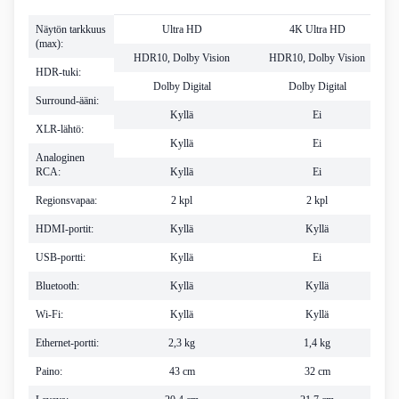
Näytön tarkkuus
Ultra HD
4K Ultra HD
(max):
HDR10, Dolby Vision
HDR10, Dolby Vision
HDR-tuki:
Dolby Digital
Dolby Digital
Surround-ääni:
Kyllä
Ei
XLR-lähtö:
Kyllä
Ei
Analoginen
RCA:
Kyllä
Ei
Regionsvapaa:
2 kpl
2 kpl
HDMI-portit:
Kyllä
Kyllä
USB-portti:
Kyllä
Ei
Bluetooth:
Kyllä
Kyllä
Wi-Fi:
Kyllä
Kyllä
Ethernet-portti:
2,3 kg
1,4 kg
Paino:
43 cm
32 cm