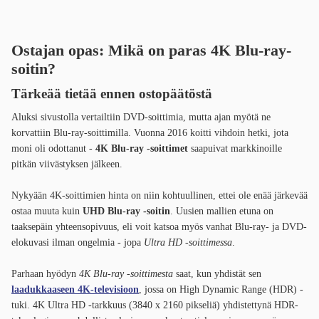
Ostajan opas: Mikä on paras 4K Blu-ray-
soitin?
Tärkeää tietää ennen ostopäätöstä
Aluksi sivustolla vertailtiin DVD-soittimia, mutta ajan myötä ne
korvattiin Blu-ray-soittimilla. Vuonna 2016 koitti vihdoin hetki, jota
moni oli odottanut -
4K Blu-ray -soittimet
saapuivat markkinoille
pitkän viivästyksen jälkeen.
Nykyään 4K-soittimien hinta on niin kohtuullinen, ettei ole enää järkevää
ostaa muuta kuin
UHD Blu-ray -soitin
. Uusien mallien etuna on
taaksepäin yhteensopivuus, eli voit katsoa myös vanhat Blu-ray- ja DVD-
elokuvasi ilman ongelmia - jopa
Ultra HD -soittimessa
.
Parhaan hyödyn
4K Blu-ray -soittimesta
saat, kun yhdistät sen
laadukkaaseen 4K-televisioon
, jossa on High Dynamic Range (HDR) -
tuki. 4K Ultra HD -tarkkuus (3840 x 2160 pikseliä) yhdistettynä HDR-