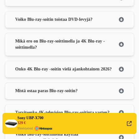
Voiko Blu-ray-soitin toistaa DVD-levyjä?
Mikä ero on Blu-ray-soittimella ja 4K Blu-ray -
soittimella?
Onko 4K Blu-ray -soitin vielä ajankohtainen 2026?
Mistä ostaa paras Blu-ray-soitin?
Tarvitsenko 4K-television Blu-ray-soitinta varten?
Sony UBP-X700
329 €
Yhteistyössä
Voiko Blu-ray-soittimella käyttää