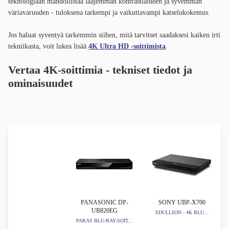
teknologiaan mahdollistaa laajemman kontrastialueen ja syvemmän
väriavaruuden - tuloksena tarkempi ja vaikuttavampi katselukokemus.
Jos haluat syventyä tarkemmin siihen, mitä tarvitset saadaksesi kaiken irti
tekniikasta, voit lukea lisää
4K Ultra HD -soittimista
.
Vertaa 4K-soittimia - tekniset tiedot ja
ominaisuudet
PANASONIC DP-
SONY UBP-X700
UB820EG
EDULLISIN - 4K BLU...
PARAS BLU-RAY-SOIT...