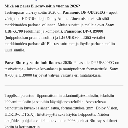
Mikä on paras Blu-ray-soitin vuonna 2026?
Testienparas blu-ray soitin 2026 on
Panasonic DP-UB820EG
- upeat
värit, tuki HDR10+:lle ja Dolby Atmos -äänentoisto tekevät siitä
markkinoiden parhaan valinnan. Muita suosittuja malleja ovat
Sony
UBP-X700
(edullinen ja kompakti),
Panasonic DP-UB9000
(huippuluokan premiumsoitin) ja
LG UBK90
. Täältä vertailet
markkinoiden parhaat 4K Blu-ray-soittimet ja löydät parhaan mallin
juuri sinulle.
Paras Blu-ray-soitin huhtikuussa 2026:
Panasonic DP-UB820EG on
testivoittaja - loistava kuvanlaatu ja monipuolinen formaattituki. Sony
X700 ja UB9000 tarjoavat vahvaa vastusta eri hintaluokissa.
Topplista perustuu riippumattomiin asiantuntijatestauksiin, teknisiin
labbamittauksiin ja satoihin käyttäjäarvosteluihin. Arvostelussa
painotettiin kuvan- ja äänenlaatua, formaattitukea (mm. Dolby Vision,
HDR10+, DTS:X), liitettävyyttä sekä käytön helppoutta. Näiden
tekijöiden pohjalta valitsimme vuoden 2026 parhaat Blu-ray-soittimet
kotiin ja kotiteatteriin.