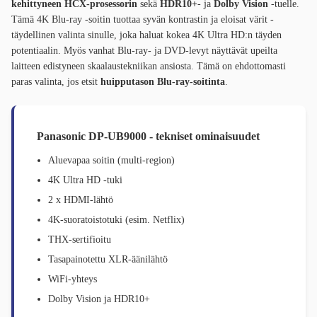
kehittyneen HCX-prosessorin
sekä
HDR10+
- ja
Dolby Vision
-tuelle.
Tämä 4K Blu-ray -soitin tuottaa syvän kontrastin ja eloisat värit -
täydellinen valinta sinulle, joka haluat kokea 4K Ultra HD:n täyden
potentiaalin. Myös vanhat Blu-ray- ja DVD-levyt näyttävät upeilta
laitteen edistyneen skaalaustekniikan ansiosta. Tämä on ehdottomasti
paras valinta, jos etsit
huipputason Blu-ray-soitinta
.
Panasonic DP-UB9000 - tekniset ominaisuudet
Aluevapaa soitin (multi-region)
4K Ultra HD -tuki
2 x HDMI-lähtö
4K-suoratoistotuki (esim. Netflix)
THX-sertifioitu
Tasapainotettu XLR-äänilähtö
WiFi-yhteys
Dolby Vision ja HDR10+