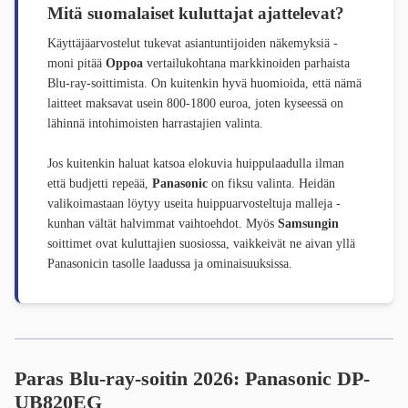
Mitä suomalaiset kuluttajat ajattelevat?
Käyttäjäarvostelut tukevat asiantuntijoiden näkemyksiä -
moni pitää
Oppoa
vertailukohtana markkinoiden parhaista
Blu-ray-soittimista. On kuitenkin hyvä huomioida, että nämä
laitteet maksavat usein 800-1800 euroa, joten kyseessä on
lähinnä intohimoisten harrastajien valinta.
Jos kuitenkin haluat katsoa elokuvia huippulaadulla ilman
että budjetti repeää,
Panasonic
on fiksu valinta. Heidän
valikoimastaan löytyy useita huippuarvosteltuja malleja -
kunhan vältät halvimmat vaihtoehdot. Myös
Samsungin
soittimet ovat kuluttajien suosiossa, vaikkeivät ne aivan yllä
Panasonicin tasolle laadussa ja ominaisuuksissa.
Paras Blu-ray-soitin 2026: Panasonic DP-
UB820EG