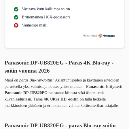
Vastaava kuin kalliimpi soitin
Erinomainen HCX-prosessori
Vanhempi malli
Yhteistyössä
Panasonic DP-UB820EG - Paras 4K Blu-ray -
soitin vuonna 2026
Mikä on paras Blu-ray-soitin?
Asiantuntijoiden ja käyttäjien arvioiden
perusteella yksi valmistaja nousee ylitse muiden -
Panasonic
. Erityisesti
Panasonic DP-UB820EG
on saanut kiitosta sekä äänen- että
kuvanlaadustaan. Tämä
4K Ultra HD -soitin
on tällä hetkellä
markkinoiden ykkönen ja erinomainen valinta kotiteatteriharrastajalle.
Panasonic
DP-UB820EG - paras Blu-ray-soitin