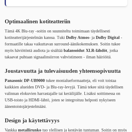
Optimaalinen kotiteatteriin
Tämä 4K Blu-ray -soitin on suunniteltu toimimaan täydellisesti
kotiteatterijärjestelmän kanssa. Tuki
Dolby Atmos
- ja
Dolby Digital
-
formaatille takaa vaikuttavan surround-äänikokemuksen. Soitin tukee
myös häviötöntä audiota ja sisältää
balansoidut XLR-lähdöt
, jotka
takaavat puhtaan signaalinsiirron vahvistimeen - ilman häiriöitä.
Joustavuutta ja tulevaisuuden yhteensopivuutta
Panasonic DP-UB9000
tukee monialueformaatteja, eli voit toistaa
kaikkien alueiden DVD- ja Blu-ray-levyjä. Tämä tekee siitä täydellisen
valinnan elokuvien harrastajalle tai keräilijälle. Lisäksi soittimessa on
USB-toisto ja HDMI-lähtö, joten se integroituu helposti nykyiseen
äänentoistojärjestelmääsi.
Design ja käytettävyys
Vankka
metallirunko
tuo ylellisen ja kestävän tuntuman. Soitin on myös