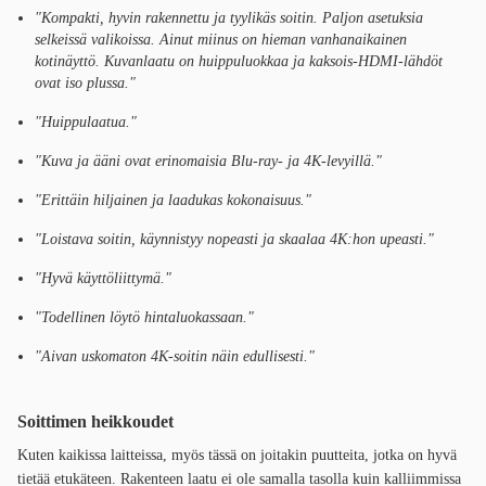
"Kompakti, hyvin rakennettu ja tyylikäs soitin. Paljon asetuksia
selkeissä valikoissa. Ainut miinus on hieman vanhanaikainen
kotinäyttö. Kuvanlaatu on huippuluokkaa ja kaksois-HDMI-lähdöt
ovat iso plussa."
"Huippulaatua."
"Kuva ja ääni ovat erinomaisia Blu-ray- ja 4K-levyillä."
"Erittäin hiljainen ja laadukas kokonaisuus."
"Loistava soitin, käynnistyy nopeasti ja skaalaa 4K:hon upeasti."
"Hyvä käyttöliittymä."
"Todellinen löytö hintaluokassaan."
"Aivan uskomaton 4K-soitin näin edullisesti."
Soittimen heikkoudet
Kuten kaikissa laitteissa, myös tässä on joitakin puutteita, jotka on hyvä
tietää etukäteen. Rakenteen laatu ei ole samalla tasolla kuin kalliimmissa