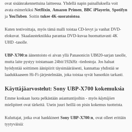
ovat sisäänrakennettuina laitteessa. Yhdellä napin painalluksella voit
avata esimerkiksi
Netflixin
,
Amazon Primen
,
BBC iPlayerin
,
Spotifyn
ja
YouTuben
. Soitin
tukee 4K-suoratoistoa
.
Kuten testivoittaja, myös tämä malli toistaa CD-levyt ja vanhat DVD-
elokuvat. Skaalaustekniikka parantaa DVD-kuvaa huomattavasti 4K
UHD -tasolle.
UBP-X700:n
äänentoisto ei aivan yllä Panasonicin UB820-sarjan tasolle,
mutta laite pystyy toistamaan 24bit/192kHz -tiedostoja. Jos haluat
hyödyntää soittimen äänipiirit täysimääräisesti, kannattaa yhdistää se
laadukkaaseen Hi-Fi-järjestelmään, joka toistaa syvät bassotkin tarkasti.
Käyttäjäarvostelut: Sony UBP-X700 kokemuksia
Emme koskaan luota pelkästään asiantuntijoihin - myös
käyttäjien
mielipiteet ovat tärkeitä. Usein juuri heillä on pisin kokemus tuotteista.
Kuluttajat, jotka ovat hankkineet
Sony UBP-X700:n
, ovat olleet erittäin
tyytyväisiä: