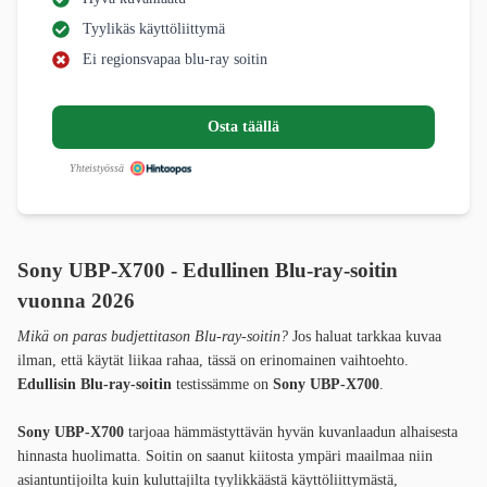
Tyylikäs käyttöliittymä
Ei regionsvapaa blu-ray soitin
Osta täällä
Yhteistyössä
Sony UBP-X700 - Edullinen Blu-ray-soitin
vuonna 2026
Mikä on paras budjettitason Blu-ray-soitin?
Jos haluat tarkkaa kuvaa
ilman, että käytät liikaa rahaa, tässä on erinomainen vaihtoehto.
Edullisin Blu-ray-soitin
testissämme on
Sony UBP-X700
.
Sony UBP-X700
tarjoaa hämmästyttävän hyvän kuvanlaadun alhaisesta
hinnasta huolimatta. Soitin on saanut kiitosta ympäri maailmaa niin
asiantuntijoilta kuin kuluttajilta tyylikkäästä käyttöliittymästä,