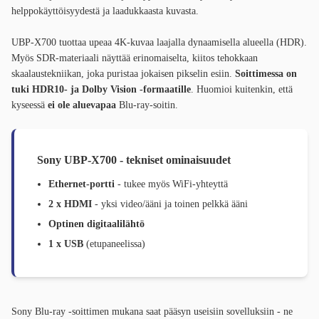
helppokäyttöisyydestä ja laadukkaasta kuvasta.
UBP-X700 tuottaa upeaa 4K-kuvaa laajalla dynaamisella alueella (HDR).
Myös SDR-materiaali näyttää erinomaiselta, kiitos tehokkaan
skaalaustekniikan, joka puristaa jokaisen pikselin esiin.
Soittimessa on
tuki HDR10- ja Dolby Vision -formaatille
. Huomioi kuitenkin, että
kyseessä
ei ole aluevapaa
Blu-ray-soitin.
Sony UBP-X700 - tekniset ominaisuudet
Ethernet-portti
- tukee myös WiFi-yhteyttä
2 x HDMI
- yksi video/ääni ja toinen pelkkä ääni
Optinen digitaalilähtö
1 x USB
(etupaneelissa)
Sony Blu-ray -soittimen mukana saat pääsyn useisiin sovelluksiin - ne