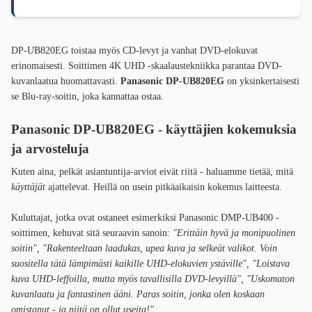
DP-UB820EG toistaa myös CD-levyt ja vanhat DVD-elokuvat
erinomaisesti. Soittimen 4K UHD -skaalaustekniikka parantaa DVD-
kuvanlaatua huomattavasti.
Panasonic DP-UB820EG
on yksinkertaisesti
se Blu-ray-soitin, joka kannattaa ostaa.
Panasonic DP-UB820EG - käyttäjien kokemuksia
ja arvosteluja
Kuten aina, pelkät asiantuntija-arviot eivät riitä - haluamme tietää, mitä
käyttäjät
ajattelevat. Heillä on usein pitkäaikaisin kokemus laitteesta.
Kuluttajat, jotka ovat ostaneet esimerkiksi Panasonic DMP-UB400 -
soittimen, kehuvat sitä seuraavin sanoin:
"Erittäin hyvä ja monipuolinen
soitin", "Rakenteeltaan laadukas, upea kuva ja selkeät valikot. Voin
suositella tätä lämpimästi kaikille UHD-elokuvien ystäville", "Loistava
kuva UHD-leffoilla, mutta myös tavallisilla DVD-levyillä", "Uskomaton
kuvanlaatu ja fantastinen ääni. Paras soitin, jonka olen koskaan
omistanut - ja niitä on ollut useita!"