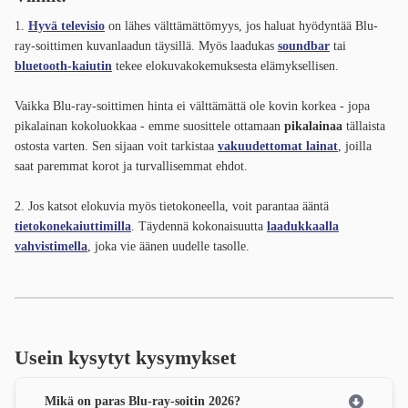
1.
Hyvä televisio
on lähes välttämättömyys, jos haluat hyödyntää Blu-
ray-soittimen kuvanlaadun täysillä. Myös laadukas
soundbar
tai
bluetooth-kaiutin
tekee elokuvakokemuksesta elämyksellisen.
Vaikka Blu-ray-soittimen hinta ei välttämättä ole kovin korkea - jopa
pikalainan kokoluokkaa - emme suosittele ottamaan
pikalainaa
tällaista
ostosta varten. Sen sijaan voit tarkistaa
vakuudettomat lainat
, joilla
saat paremmat korot ja turvallisemmat ehdot.
2. Jos katsot elokuvia myös tietokoneella, voit parantaa ääntä
tietokonekaiuttimilla
. Täydennä kokonaisuutta
laadukkaalla
vahvistimella
, joka vie äänen uudelle tasolle.
Usein kysytyt kysymykset
Mikä on paras Blu-ray-soitin 2026?