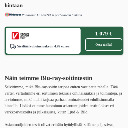
hintaan
Panasonic DP-UB9000 parhaaseen hintaan
1 079 €
Osta täällä!
Sisältää kuljetusmaksun 4.99 euroa
Näin teimme Blu-ray-soitintestin
Selvitimme, mikä Blu-ray-soitin tarjoaa eniten vastinetta rahalle. Tätä
varten vertailimme eri soittimien teknisiä ominaisuuksia ja toimintoja, ja
arvioimme, mikä malli tarjoaa parhaat ominaisuudet edullisimmalla
hinnalla. Lisäksi otimme huomioon asiantuntijoiden testitulokset eri
verkkosivustoilta ja julkaisuista, kuten Ljud & Bild.
Asiantuntijoiden testit olivat erittäin hyödyllisiä, sillä ne paljastivat,