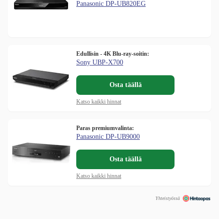
Panasonic DP-UB820EG
Edullisin - 4K Blu-ray-soitin:
Sony UBP-X700
Osta täällä
Katso kaikki hinnat
Paras premiumvalinta:
Panasonic DP-UB9000
Osta täällä
Katso kaikki hinnat
Yhteistyössä