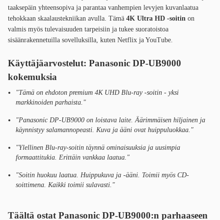
taaksepäin yhteensopiva ja parantaa vanhempien levyjen kuvanlaatua
tehokkaan skaalaustekniikan avulla. Tämä
4K Ultra HD -soitin
on
valmis myös tulevaisuuden tarpeisiin ja tukee suoratoistoa
sisäänrakennetuilla sovelluksilla, kuten Netflix ja YouTube.
Käyttäjäarvostelut: Panasonic DP-UB9000
kokemuksia
"Tämä on ehdoton premium 4K UHD Blu-ray -soitin - yksi
markkinoiden parhaista."
"Panasonic DP-UB9000 on loistava laite. Äärimmäisen hiljainen ja
käynnistyy salamannopeasti. Kuva ja ääni ovat huippuluokkaa."
"Ylellinen Blu-ray-soitin täynnä ominaisuuksia ja uusimpia
formaattitukia. Erittäin vankkaa laatua."
"Soitin huokuu laatua. Huippukuva ja -ääni. Toimii myös CD-
soittimena. Kaikki toimii sulavasti."
Täältä ostat Panasonic DP-UB9000:n parhaaseen