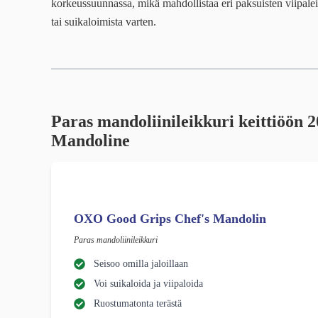
korkeussuunnassa, mikä mahdollistaa eri paksuisten viipalei
tai suikaloimista varten.
Paras mandoliinileikkuri
keittiöön 
Mandoline
OXO Good Grips Chef's Mandolin
Paras mandoliinileikkuri
Seisoo omilla jaloillaan
Voi suikaloida ja viipaloida
Ruostumatonta terästä