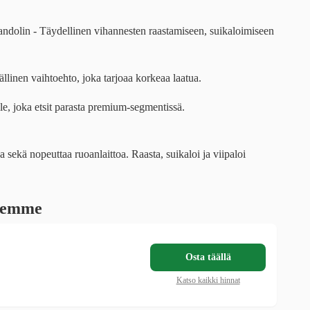
olin - Täydellinen vihannesten raastamiseen, suikaloimiseen
llinen vaihtoehto, joka tarjoaa korkeaa laatua.
e, joka etsit parasta premium-segmentissä.
aa sekä nopeuttaa ruoanlaittoa. Raasta, suikaloi ja viipaloi
ksemme
Osta täällä
Katso kaikki hinnat