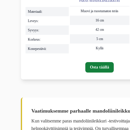
PARAS MANDOLIINILEIKKURI
Muovi ja ruostumaton teräs
Materiaali:
16 cm
Leveys:
42 cm
Syvyys:
5 cm
Korkeus:
Kyllä
Konepestävä:
Osta täällä
Vaatimuksemme parhaalle mandoliinileikkur
Kun valitsemme paras mandoliinileikkuri -testivoittaja
helppokäyttöisimpiä ja terävimpiä. On turvallisempaa 