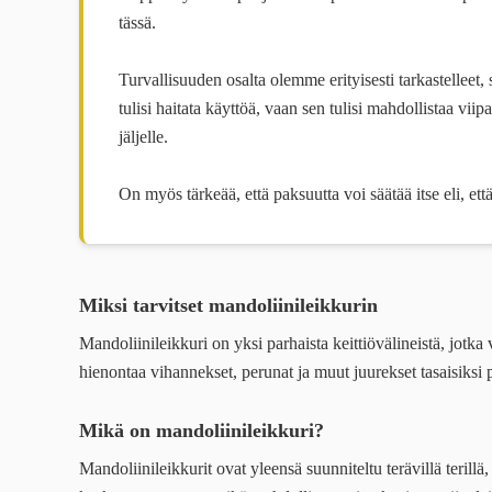
tässä.
Turvallisuuden osalta olemme erityisesti tarkastelleet,
tulisi haitata käyttöä, vaan sen tulisi mahdollistaa vii
jäljelle.
On myös tärkeää, että paksuutta voi säätää itse eli, ett
Miksi tarvitset mandoliinileikkurin
Mandoliinileikkuri on yksi parhaista keittiövälineistä, jotka
hienontaa vihannekset, perunat ja muut juurekset tasaisiksi 
Mikä on mandoliinileikkuri?
Mandoliinileikkurit ovat yleensä suunniteltu terävillä terill