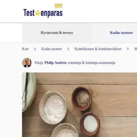
Hyvinvointi & terveys
Kodin tuotteet
Koti
Kodin tuotteet
Keittiökoneet & keittiötarvikkeet
M
Tekijä:
Philip Andrén
toimittaja & kuluttaja-asiantuntija