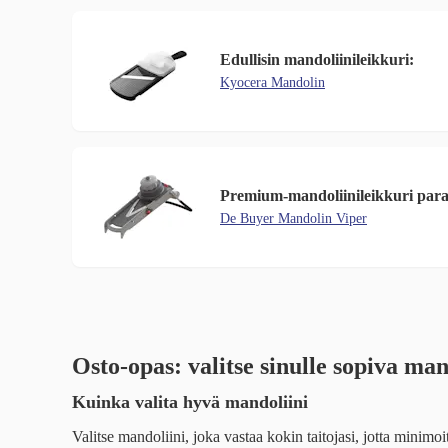
Edullisin mandoliinileikkuri:
Kyocera Mandolin
Premium-mandoliinileikkuri paras
De Buyer Mandolin Viper
Osto-opas: valitse sinulle sopiva man
Kuinka valita hyvä mandoliini
Valitse mandoliini, joka vastaa kokin taitojasi, jotta minimoi