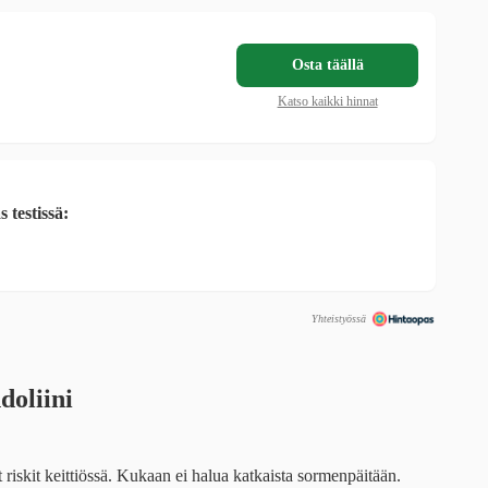
Osta täällä
Katso kaikki hinnat
 testissä:
Yhteistyössä
doliini
t riskit keittiössä. Kukaan ei halua katkaista sormenpäitään.