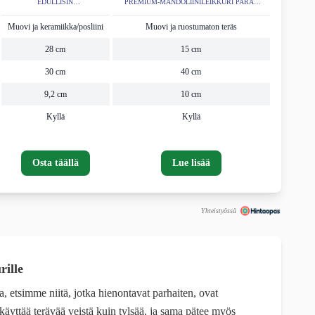
EDULLISIN
PREMIUM-MANDOLIINILEIKKURI PARAS
MANDOLIINILEIKKURI
TESTISSÄ
Muovi ja keramiikka/posliini
Muovi ja ruostumaton teräs
28 cm
15 cm
30 cm
40 cm
9,2 cm
10 cm
Kyllä
Kyllä
Osta täällä
Lue lisää
Yhteistyössä
ille
a, etsimme niitä, jotka hienontavat parhaiten, ovat
käyttää terävää veistä kuin tylsää, ja sama pätee myös