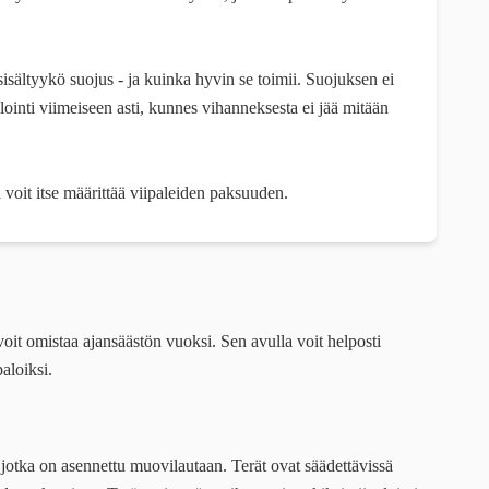
 sisältyykö suojus - ja kuinka hyvin se toimii. Suojuksen ei
palointi viimeiseen asti, kunnes vihanneksesta ei jää mitään
ä voit itse määrittää viipaleiden paksuuden.
 voit omistaa ajansäästön vuoksi. Sen avulla voit helposti
paloiksi.
ä, jotka on asennettu muovilautaan. Terät ovat säädettävissä