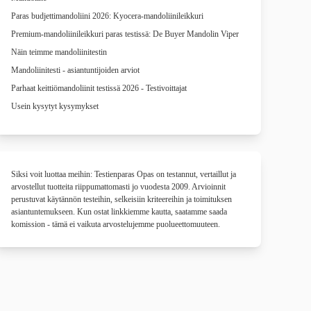
Paras budjettimandoliini 2026: Kyocera-mandoliinileikkuri
Premium-mandoliinileikkuri paras testissä: De Buyer Mandolin Viper
Näin teimme mandoliinitestin
Mandoliinitesti - asiantuntijoiden arviot
Parhaat keittiömandoliinit testissä 2026 - Testivoittajat
Usein kysytyt kysymykset
Siksi voit luottaa meihin: Testienparas Opas on testannut, vertaillut ja
arvostellut tuotteita riippumattomasti jo vuodesta 2009. Arvioinnit
perustuvat käytännön testeihin, selkeisiin kriteereihin ja toimituksen
asiantuntemukseen. Kun ostat linkkiemme kautta, saatamme saada
komission - tämä ei vaikuta arvostelujemme puolueettomuuteen.