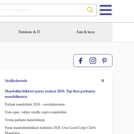
Etsi testien paras oppaasta
Tietokone & IT
Ääni & kuva
Facebook
Pinterest
Instagram
Sisällysluettelo
Mandoliini leikkuri paras testissä 2026: Top-lista parhaista
mandoliineista
Parhaat mandoliinit 2026 - suosituksemme
Osto-opas: valitse sinulle sopiva mandoliini
Vertaa parhaita mandoliineja
Paras mandoliinileikkuri keittiöön 2026: Oxo Good Grips Chef's
Mandoline