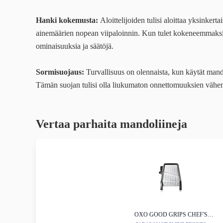
Hanki kokemusta:
Aloittelijoiden tulisi aloittaa yksinkert
ainemäärien nopean viipaloinnin. Kun tulet kokeneemmaksi,
ominaisuuksia ja säätöjä.
Sormisuojaus:
Turvallisuus on olennaista, kun käytät mand
Tämän suojan tulisi olla liukumaton onnettomuuksien vähentäm
Vertaa parhaita mandoliineja
OXO GOOD GRIPS CHEF'S
MANDOLIN