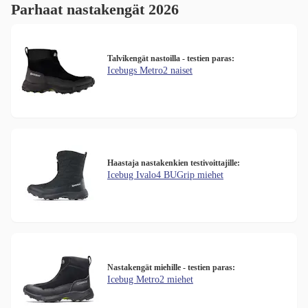
Parhaat nastakengät 2026
Talvikengät nastoilla - testien paras:
Icebugs Metro2 naiset​
Haastaja nastakenkien testivoittajille:
Icebug Ivalo4 BUGrip miehet
Nastakengät miehille - testien paras:
Icebug Metro2 miehet