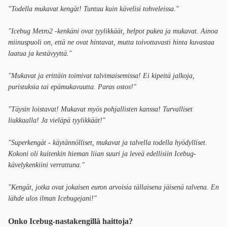
"Todella mukavat kengät! Tuntuu kuin kävelisi tohveleissa."
"Icebug Metro2 -kenkäni ovat tyylikkäät, helpot pukea ja mukavat. Ainoa
miinuspuoli on, että ne ovat hintavat, mutta toivottavasti hinta kuvastaa
laatua ja kestävyyttä."
"Mukavat ja erittäin toimivat talvimaisemissa! Ei kipeitä jalkoja,
puristuksia tai epämukavuutta. Paras ostos!"
"Täysin loistavat! Mukavat myös pohjallisten kanssa! Turvalliset
liukkaalla! Ja vieläpä tyylikkäät!"
"Superkengät - käytännölliset, mukavat ja talvella todella hyödylliset.
Kokoni oli kuitenkin hieman liian suuri ja leveä edellisiin Icebug-
kävelykenkiini verrattuna."
"Kengät, jotka ovat jokaisen euron arvoisia tällaisena jäisenä talvena. En
lähde ulos ilman Icebugejani!"
Onko Icebug-nastakengillä haittoja?