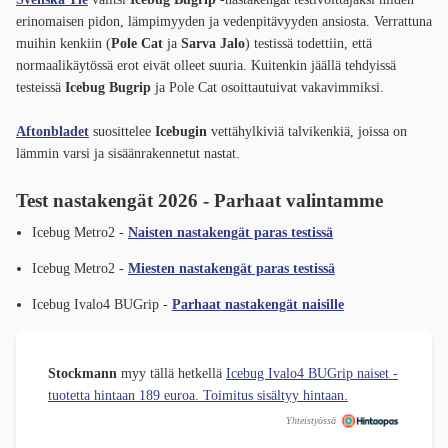
erinomaisen pidon, lämpimyyden ja vedenpitävyyden ansiosta. Verrattuna
muihin kenkiin (
Pole Cat
ja
Sarva Jalo
) testissä todettiin, että
normaalikäytössä erot eivät olleet suuria. Kuitenkin jäällä tehdyissä
testeissä
Icebug Bugrip
ja Pole Cat osoittautuivat vakavimmiksi.
Aftonbladet
suosittelee
Icebugin
vettähylkiviä talvikenkiä, joissa on
lämmin varsi ja sisäänrakennetut nastat.
Test nastakengät 2026 - Parhaat valintamme
Icebug Metro2 -
Naisten nastakengät paras testissä
Icebug Metro2 -
Miesten nastakengät paras testissä
Icebug Ivalo4 BUGrip -
Parhaat nastakengät naisille
Stockmann
myy tällä hetkellä
Icebug Ivalo4 BUGrip naiset -
tuotetta hintaan 189 euroa. Toimitus sisältyy hintaan.
Yhteistyössä