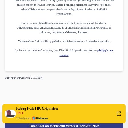
Täällä Testienparas-sivustolla Philip syventyy talouden ja teknologian alueisiin - muun
muassa ääneen ja kuvaan liittyen. Lähetä Philipille mielellään kysymys, jos mietit
taloudellisia tuotteita, nopeita tietokoneita, hyviä kuulokkeita tai älykkäitä
kodinkoneita.
Philip on koulutukseltaan kansainvälisen liiketoiminnan alalta Stockholms
Universitetista sekä yritysrahoituksesta ja sijoituspankkitoiminnasta Politecnico di
Milano -yliopistosta Milanossa, Italiassa.
Vapaa-ajallaan Philip viihtyy parhaiten ystävien seurassa ja kuuntelee musiikkia.
Jos haluat ottaa yhteyttä minuun, voit lähettää sähköpostia osoitteeseen
philip@bast-
i-test.se
Viimeksi tarkistettu
7-1-2026
Icebug Ivalo4 BUGrip naiset
189 €
Yhteistyössä
Tämä sivu on tarkistettu viimeksi
9 elokuu 2026