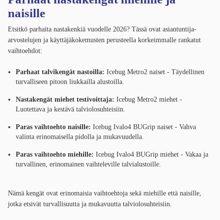
naisille
Etsitkö parhaita nastakenkiä vuodelle 2026? Tässä ovat asiantuntija-
arvostelujen ja käyttäjäkokemusten perusteella korkeimmalle rankatut
vaihtoehdot:
Parhaat talvikengät nastoilla:
Icebug Metro2 naiset - Täydellinen
turvalliseen pitoon liukkailla alustoilla.
Nastakengät miehet testivoittaja:
Icebug Metro2 miehet -
Luotettava ja kestävä talviolosuhteisiin.
Paras vaihtoehto naisille:
Icebug Ivalo4 BUGrip naiset - Vahva
valinta erinomaisella pidolla ja mukavuudella.
Paras vaihtoehto miehille:
Icebug Ivalo4 BUGrip miehet - Vakaa ja
turvallinen, erinomainen vaihteleville talvialustoille.
Nämä kengät ovat erinomaisia vaihtoehtoja sekä miehille että naisille,
jotka etsivät turvallisuutta ja mukavuutta talviolosuhteisiin.