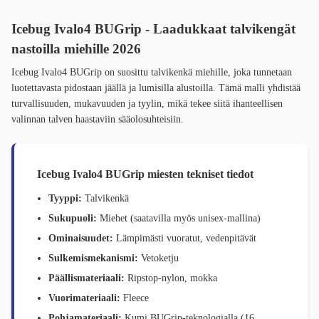
Icebug Ivalo4 BUGrip - Laadukkaat talvikengät
nastoilla miehille 2026
Icebug Ivalo4 BUGrip on suosittu talvikenkä miehille, joka tunnetaan
luotettavasta pidostaan jäällä ja lumisilla alustoilla. Tämä malli yhdistää
turvallisuuden, mukavuuden ja tyylin, mikä tekee siitä ihanteellisen
valinnan talven haastaviin sääolosuhteisiin.
Icebug Ivalo4 BUGrip miesten tekniset tiedot
Tyyppi:
Talvikenkä
Sukupuoli:
Miehet (saatavilla myös unisex-mallina)
Ominaisuudet:
Lämpimästi vuoratut, vedenpitävät
Sulkemismekanismi:
Vetoketju
Päällismateriaali:
Ripstop-nylon, mokka
Vuorimateriaali:
Fleece
Pohjamateriaali:
Kumi BUGrip-teknologialla (16