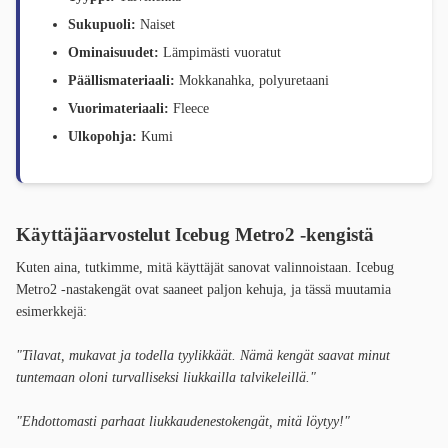
Sukupuoli:
Naiset
Ominaisuudet:
Lämpimästi vuoratut
Päällismateriaali:
Mokkanahka, polyuretaani
Vuorimateriaali:
Fleece
Ulkopohja:
Kumi
Käyttäjäarvostelut Icebug Metro2 -kengistä
Kuten aina, tutkimme, mitä käyttäjät sanovat valinnoistaan. Icebug
Metro2 -nastakengät ovat saaneet paljon kehuja, ja tässä muutamia
esimerkkejä:
"Tilavat, mukavat ja todella tyylikkäät. Nämä kengät saavat minut
tuntemaan oloni turvalliseksi liukkailla talvikeleillä."
"Ehdottomasti parhaat liukkaudenestokengät, mitä löytyy!"