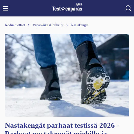
Kodin tuotteet
Vapaa-aika & retkeily
Nastakengät
Nastakengät parhaat testissä 2026 -
Parhaat nastakengät miehille ja