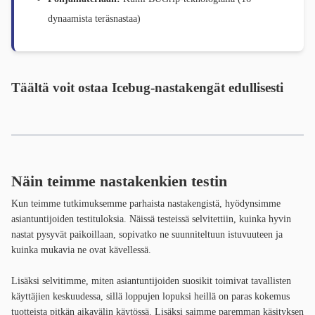
dynaamista teräsnastaa)
Täältä voit ostaa Icebug-nastakengät edullisesti
Näin teimme nastakenkien testin
Kun teimme tutkimuksemme parhaista nastakengistä, hyödynsimme
asiantuntijoiden testituloksia. Näissä testeissä selvitettiin, kuinka hyvin
nastat pysyvät paikoillaan, sopivatko ne suunniteltuun istuvuuteen ja
kuinka mukavia ne ovat kävellessä.
Lisäksi selvitimme, miten asiantuntijoiden suosikit toimivat tavallisten
käyttäjien keskuudessa, sillä loppujen lopuksi heillä on paras kokemus
tuotteista pitkän aikavälin käytössä. Lisäksi saimme paremman käsityksen