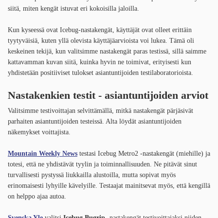
siitä, miten kengät istuvat eri kokoisilla jaloilla.
Kun kyseessä ovat Icebug-nastakengät, käyttäjät ovat olleet erittäin
tyytyväisiä, kuten yllä olevista käyttäjäarvioista voi lukea. Tämä oli
keskeinen tekijä, kun valitsimme nastakengät paras testissä, sillä saimme
kattavamman kuvan siitä, kuinka hyvin ne toimivat, erityisesti kun
yhdistetään positiiviset tulokset asiantuntijoiden testilaboratorioista.
Nastakenkien testit - asiantuntijoiden arviot
Valitsimme testivoittajan selvittämällä, mitkä nastakengät pärjäsivät
parhaiten asiantuntijoiden testeissä. Alta löydät asiantuntijoiden
näkemykset voittajista.
Mountain Weekly News
testasi Icebug Metro2 -nastakengät (miehille) ja
totesi, että ne yhdistävät tyylin ja toiminnallisuuden. Ne pitävät sinut
turvallisesti pystyssä liukkailla alustoilla, mutta sopivat myös
erinomaisesti lyhyille kävelyille. Testaajat mainitsevat myös, että kengillä
on helppo ajaa autoa.
Svenska Yle
valitsi
Icebug Bugrip
-nastakengät testivoittajaksi niiden