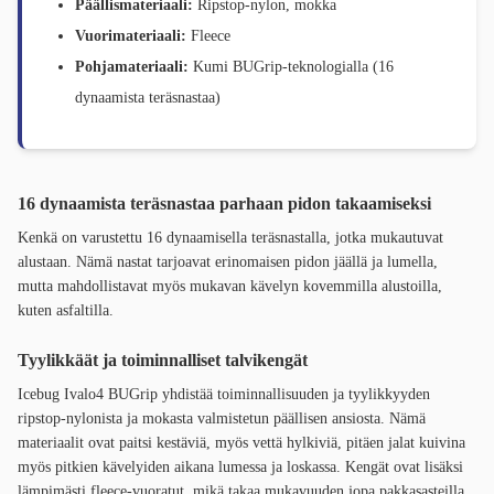
Päällismateriaali:
Ripstop-nylon, mokka
Vuorimateriaali:
Fleece
Pohjamateriaali:
Kumi BUGrip-teknologialla (16
dynaamista teräsnastaa)
16 dynaamista teräsnastaa parhaan pidon takaamiseksi
Kenkä on varustettu 16 dynaamisella teräsnastalla, jotka mukautuvat
alustaan. Nämä nastat tarjoavat erinomaisen pidon jäällä ja lumella,
mutta mahdollistavat myös mukavan kävelyn kovemmilla alustoilla,
kuten asfaltilla.
Tyylikkäät ja toiminnalliset talvikengät
Icebug Ivalo4 BUGrip yhdistää toiminnallisuuden ja tyylikkyyden
ripstop-nylonista ja mokasta valmistetun päällisen ansiosta. Nämä
materiaalit ovat paitsi kestäviä, myös vettä hylkiviä, pitäen jalat kuivina
myös pitkien kävelyiden aikana lumessa ja loskassa. Kengät ovat lisäksi
lämpimästi fleece-vuoratut, mikä takaa mukavuuden jopa pakkasasteilla.