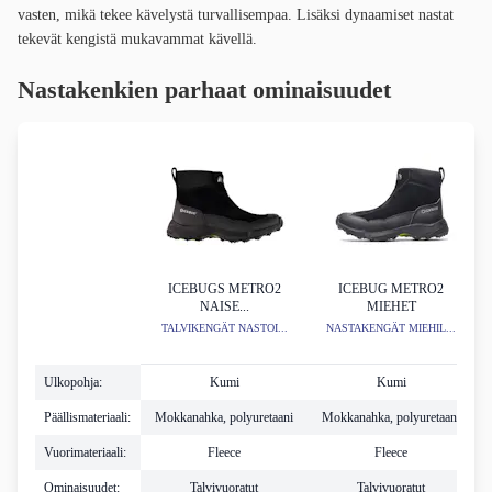
vasten, mikä tekee kävelystä turvallisempaa. Lisäksi dynaamiset nastat
tekevät kengistä mukavammat kävellä.
Nastakenkien parhaat ominaisuudet
ICEBUGS METRO2
ICEBUG METRO2
NAISE...
MIEHET
TALVIKENGÄT NASTOI...
NASTAKENGÄT MIEHIL...
Ulkopohja:
Kumi
Kumi
Päällismateriaali:
Mokkanahka, polyuretaani
Mokkanahka, polyuretaani
M
Vuorimateriaali:
Fleece
Fleece
Ominaisuudet:
Talvivuoratut
Talvivuoratut