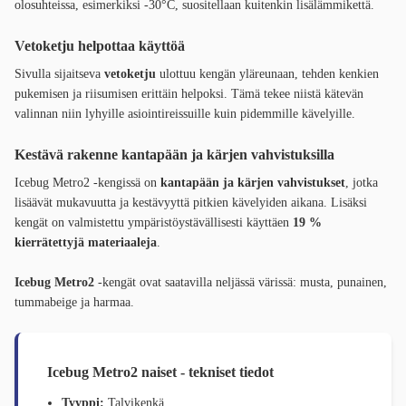
olosuhteissa, esimerkiksi -30°C, suositellaan kuitenkin lisälämmikettä.
Vetoketju helpottaa käyttöä
Sivulla sijaitseva
vetoketju
ulottuu kengän yläreunaan, tehden kenkien
pukemisen ja riisumisen erittäin helpoksi. Tämä tekee niistä kätevän
valinnan niin lyhyille asiointireissuille kuin pidemmille kävelyille.
Kestävä rakenne kantapään ja kärjen vahvistuksilla
Icebug Metro2 -kengissä on
kantapään ja kärjen vahvistukset
, jotka
lisäävät mukavuutta ja kestävyyttä pitkien kävelyiden aikana. Lisäksi
kengät on valmistettu ympäristöystävällisesti käyttäen
19 %
kierrätettyjä materiaaleja
.
Icebug Metro2
-kengät ovat saatavilla neljässä värissä: musta, punainen,
tummabeige ja harmaa.
Icebug Metro2 naiset - tekniset tiedot
Tyyppi:
Talvikenkä