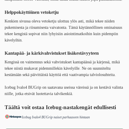
Helppokäyttöinen vetoketju
Kenkien sivussa oleva vetoketju ulottuu ylös asti, mikä tekee niiden
pukemisesta ja riisumisesta vaivatonta. Tämä käytännöllinen ominaisuus
tekee kengistä sopivat niin lyhyisiin asiointimatkoihin kuin pidempiin
kävelyihin.
Kantapää- ja kärkivahvistukset lisäkestävyyteen
Kengissä on vaimennus sekä vahvistukset kantapäässä ja kärjessä, mikä
tekee niistä mukavat pidemmillekin kävelyille. Ne on suunniteltu
kestämään sekä päivittäistä käyttöä että vaativampia talviolosuhteita.
Icebug Ivalo4 BUGrip on saatavana useissa väreissä ja on kestävä valinta
niille, jotka etsivät luotettavia talvikenkiä.
Täältä voit ostaa Icebug-nastakengät edullisesti
Icebug Ivalo4 BUGrip naiset parhaaseen hintaan