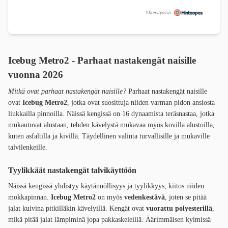
Yhteistyössä
Icebug Metro2 - Parhaat nastakengät naisille
vuonna 2026
Mitkä ovat parhaat nastakengät naisille?
Parhaat nastakengät naisille
ovat
Icebug Metro2
, jotka ovat suosittuja niiden varman pidon ansiosta
liukkailla pinnoilla. Näissä kengissä on 16 dynaamista teräsnastaa, jotka
mukautuvat alustaan, tehden kävelystä mukavaa myös kovilla alustoilla,
kuten asfaltilla ja kivillä. Täydellinen valinta turvallisille ja mukaville
talvilenkeille.
Tyylikkäät nastakengät talvikäyttöön
Näissä kengissä yhdistyy käytännöllisyys ja tyylikkyys, kiitos niiden
mokkapinnan.
Icebug Metro2
on myös
vedenkestävä
, joten se pitää
jalat kuivina pitkilläkin kävelyillä. Kengät ovat
vuorattu polyesterillä
,
mikä pitää jalat lämpiminä jopa pakkaskeleillä. Äärimmäisen kylmissä