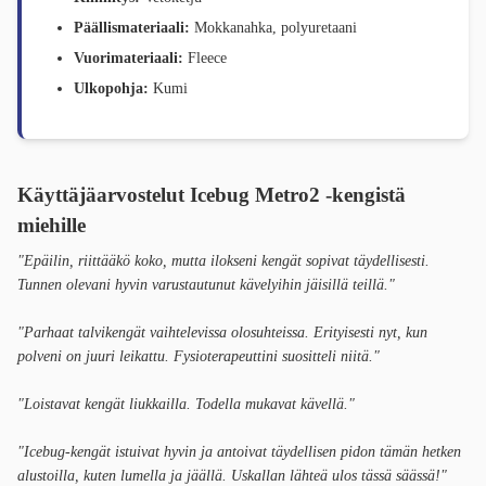
Päällismateriaali:
Mokkanahka, polyuretaani
Vuorimateriaali:
Fleece
Ulkopohja:
Kumi
Käyttäjäarvostelut Icebug Metro2 -kengistä
miehille
"Epäilin, riittääkö koko, mutta ilokseni kengät sopivat täydellisesti.
Tunnen olevani hyvin varustautunut kävelyihin jäisillä teillä."
"Parhaat talvikengät vaihtelevissa olosuhteissa. Erityisesti nyt, kun
polveni on juuri leikattu. Fysioterapeuttini suositteli niitä."
"Loistavat kengät liukkailla. Todella mukavat kävellä."
"Icebug-kengät istuivat hyvin ja antoivat täydellisen pidon tämän hetken
alustoilla, kuten lumella ja jäällä. Uskallan lähteä ulos tässä säässä!"