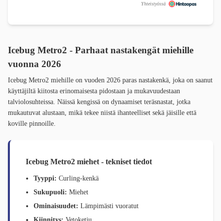
Yhteistyössä
Icebug Metro2 - Parhaat nastakengät miehille
vuonna 2026
Icebug Metro2 miehille on vuoden 2026 paras nastakenkä, joka on saanut
käyttäjiltä kiitosta erinomaisesta pidostaan ja mukavuudestaan
talviolosuhteissa. Näissä kengissä on dynaamiset teräsnastat, jotka
mukautuvat alustaan, mikä tekee niistä ihanteelliset sekä jäisille että
koville pinnoille.
Icebug Metro2 miehet - tekniset tiedot
Tyyppi:
Curling-kenkä
Sukupuoli:
Miehet
Ominaisuudet:
Lämpimästi vuoratut
Kiinnitys:
Vetoketju