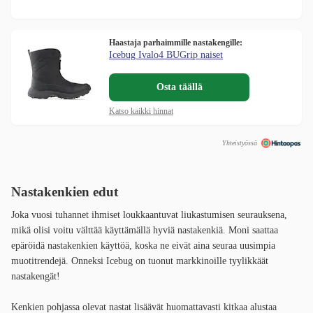
Haastaja parhaimmille nastakengille:
Icebug Ivalo4 BUGrip naiset
Osta täällä
Katso kaikki hinnat
Yhteistyössä
Nastakenkien edut
Joka vuosi tuhannet ihmiset loukkaantuvat liukastumisen seurauksena,
mikä olisi voitu välttää käyttämällä hyviä nastakenkiä. Moni saattaa
epäröidä nastakenkien käyttöä, koska ne eivät aina seuraa uusimpia
muotitrendejä. Onneksi Icebug on tuonut markkinoille tyylikkäät
nastakengät!
Kenkien pohjassa olevat nastat lisäävät huomattavasti kitkaa alustaa