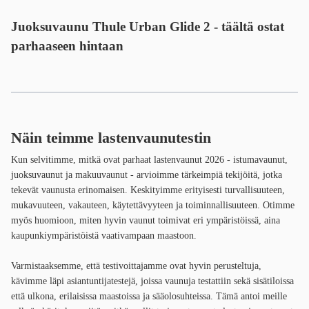
Juoksuvaunu Thule Urban Glide 2 - täältä ostat
parhaaseen hintaan
Näin teimme lastenvaunutestin
Kun selvitimme, mitkä ovat parhaat lastenvaunut 2026 - istumavaunut,
juoksuvaunut ja makuuvaunut - arvioimme tärkeimpiä tekijöitä, jotka
tekevät vaunusta erinomaisen. Keskityimme erityisesti turvallisuuteen,
mukavuuteen, vakauteen, käytettävyyteen ja toiminnallisuuteen. Otimme
myös huomioon, miten hyvin vaunut toimivat eri ympäristöissä, aina
kaupunkiympäristöistä vaativampaan maastoon.
Varmistaaksemme, että testivoittajamme ovat hyvin perusteltuja,
kävimme läpi asiantuntijatestejä, joissa vaunuja testattiin sekä sisätiloissa
että ulkona, erilaisissa maastoissa ja sääolosuhteissa. Tämä antoi meille