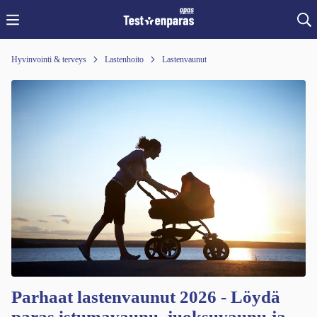
Hyvinvointi & terveys
Lastenhoito
Lastenvaunut
Parhaat lastenvaunut 2026 - Löydä
paras istumavaunu, juoksuvaunu ja