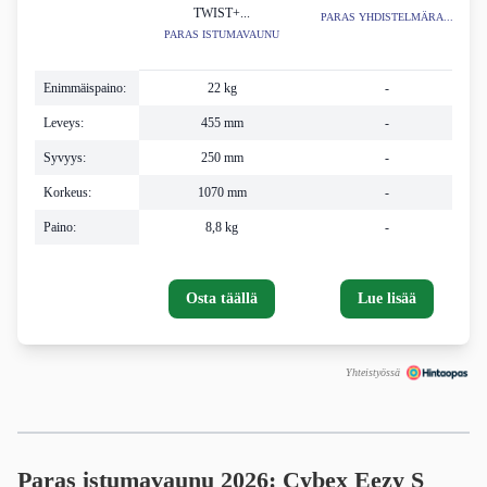
TWIST+...
PARAS YHDISTELMÄRA...
PARAS ISTUMAVAUNU
Enimmäispaino:
22 kg
-
Leveys:
455 mm
-
Syvyys:
250 mm
-
Korkeus:
1070 mm
-
Paino:
8,8 kg
-
Osta täällä
Lue lisää
Yhteistyössä
Paras istumavaunu 2026:
Cybex Eezy S