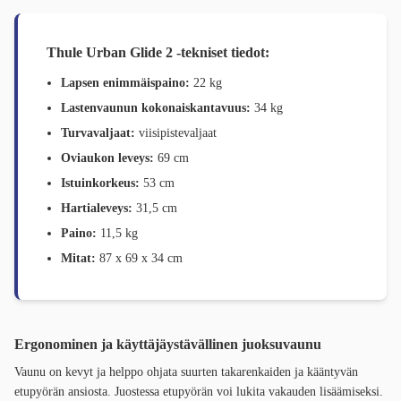
Thule Urban Glide 2 -tekniset tiedot:
Lapsen enimmäispaino:
22 kg
Lastenvaunun kokonaiskantavuus:
34 kg
Turvavaljaat:
viisipistevaljaat
Oviaukon leveys:
69 cm
Istuinkorkeus:
53 cm
Hartialeveys:
31,5 cm
Paino:
11,5 kg
Mitat:
87 x 69 x 34 cm
Ergonominen ja käyttäjäystävällinen juoksuvaunu
Vaunu on kevyt ja helppo ohjata suurten takarenkaiden ja kääntyvän
etupyörän ansiosta. Juostessa etupyörän voi lukita vakauden lisäämiseksi.