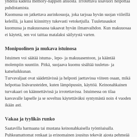
yhdellä kädellä memory-nappien ansiosta. Irrotettava sisävuori helpottaa
puhdistamista.
Kuomussa on jatkettava aurinkosuoja, joka tarjoaa hyvän suojan viileillä
keleillä, ja kansi kiinnittyy tukevasti vetoketjulla. Tuuletusaukot
kuomussa ja makuuosassa takaavat hyvän ilmanvaihdon. Kun makuuosaa
ei käytetä, sen voi taittaa matalaksi säilytystä varten.
Monipuolinen ja mukava istuinosa
Istuimen voi säätää istuma-, lepo- ja makuuasentoon, ja kääntää
molempiin suuntiin. Pitkä, suojaava kuomu sisältää tuuletus- ja
katseluikkunan.
Turvavaljaat ovat säädettävissä ja helposti jaettavissa viiteen osaan, mikä
helpottaa lisävarusteiden, kuten lämpöpussin, käyttöä. Keinonahkainen
turvakaari on käännettävissä ja irrotettavissa. Istuimessa on tilaa
kasvavalle lapselle ja se soveltuu käytettäväksi syntymästä noin 4 vuoden
ikään asti.
Vakaa ja tyylikäs runko
Saatavilla harmaana tai mustana keinonahkaisella työntöaisalla.
Puhkeamattomat renkaat ja erinomainen jousitus tekevät ajosta pehmeää