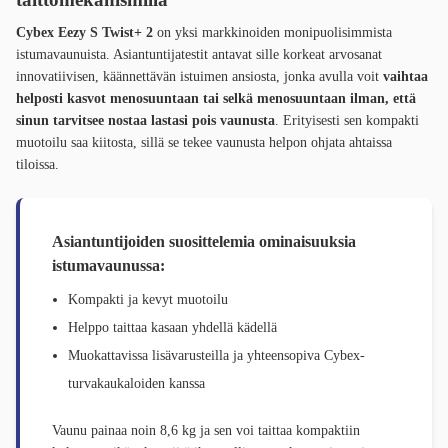
Cybex Eezy S Twist+ 2
on yksi markkinoiden monipuolisimmista
istumavaunuista. Asiantuntijatestit antavat sille korkeat arvosanat
innovatiivisen, käännettävän istuimen ansiosta, jonka avulla voit
vaihtaa
helposti kasvot menosuuntaan tai selkä menosuuntaan ilman, että
sinun tarvitsee nostaa lastasi pois vaunusta
. Erityisesti sen kompakti
muotoilu saa kiitosta, sillä se tekee vaunusta helpon ohjata ahtaissa
tiloissa.
Asiantuntijoiden suosittelemia ominaisuuksia
istumavaunussa:
Kompakti ja kevyt muotoilu
Helppo taittaa kasaan yhdellä kädellä
Muokattavissa lisävarusteilla ja yhteensopiva Cybex-
turvakaukaloiden kanssa
Vaunu painaa noin 8,6 kg ja sen voi taittaa kompaktiin