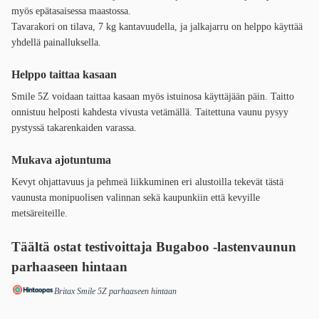
myös epätasaisessa maastossa.
Tavarakori on tilava, 7 kg kantavuudella, ja jalkajarru on helppo käyttää
yhdellä painalluksella.
Helppo taittaa kasaan
Smile 5Z voidaan taittaa kasaan myös istuinosa käyttäjään päin. Taitto
onnistuu helposti kahdesta vivusta vetämällä. Taitettuna vaunu pysyy
pystyssä takarenkaiden varassa.
Mukava ajotuntuma
Kevyt ohjattavuus ja pehmeä liikkuminen eri alustoilla tekevät tästä
vaunusta monipuolisen valinnan sekä kaupunkiin että kevyille
metsäreiteille.
Täältä ostat testivoittaja Bugaboo -lastenvaunun
parhaaseen hintaan
Britax Smile 5Z parhaaseen hintaan