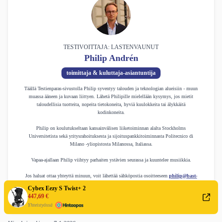
TESTIVOITTAJA: LASTENVAUNUT
Philip Andrén
toimittaja & kuluttaja-asiantuntija
Täällä Testienparas-sivustolla Philip syventyy talouden ja teknologian alueisiin - muun
muassa ääneen ja kuvaan liittyen. Lähetä Philipille mielellään kysymys, jos mietit
taloudellisia tuotteita, nopeita tietokoneita, hyviä kuulokkeita tai älykkäitä
kodinkoneita.
Philip on koulutukseltaan kansainvälisen liiketoiminnan alalta Stockholms
Universitetista sekä yritysrahoituksesta ja sijoituspankkitoiminnasta Politecnico di
Milano -yliopistosta Milanossa, Italiassa.
Vapaa-ajallaan Philip viihtyy parhaiten ystävien seurassa ja kuuntelee musiikkia.
Jos haluat ottaa yhteyttä minuun, voit lähettää sähköpostia osoitteeseen
philip@bast-
i-test.se
Cybex Eezy S Twist+ 2
447,69 €
Yhteistyössä