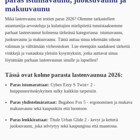
makuuvaunu
Mikä lastenvaunu on testien paras 2026? Olemme tarkastelleet
asiantuntija-arvosteluja ja kuluttajien mielipiteitä tunnistaaksemme
parhaat lastenvaunut kolmessa tärkeässä kategoriassa: istumavaunu,
juoksuvaunu ja makuuvaunu. Tämä auttaa sinua tekemään oikean
valinnan ja välttämään virheostokset. Lue eteenpäin saadaksesi tärkeitä
vinkkejä ja vastauksia yleisiin kysymyksiin, jotka auttavat sinua
löytämään parhaan lastenvaunun sinulle ja lapsellesi!
Tässä ovat kolme parasta lastenvaunua 2026:
Paras istumarattaat:
Cybex Eezy S Twist+ 2 -
huippusuorituskykyinen sulky kaikkiin tarpeisiin.
Paras yhdistelmärattaat:
Bugaboo Fox 5 - ergonominen ja mukava
makuuvaunu sekä kaupunkiin että luontoon.
Paras lenkkirattaat:
Thule Urban Glide 2 - kevyt ja ketterä
juoksuvaunu, joka selviytyy sekä kaupungissa että maastossa.