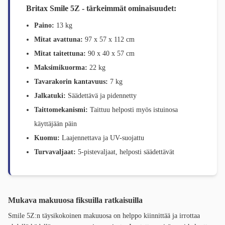
Britax Smile 5Z - tärkeimmät ominaisuudet:
Paino:
13 kg
Mitat avattuna:
97 x 57 x 112 cm
Mitat taitettuna:
90 x 40 x 57 cm
Maksimikuorma:
22 kg
Tavarakorin kantavuus:
7 kg
Jalkatuki:
Säädettävä ja pidennetty
Taittomekanismi:
Taittuu helposti myös istuinosa
käyttäjään päin
Kuomu:
Laajennettava ja UV-suojattu
Turvavaljaat:
5-pistevaljaat, helposti säädettävät
Mukava makuuosa fiksuilla ratkaisuilla
Smile 5Z:n täysikokoinen makuuosa on helppo kiinnittää ja irrottaa