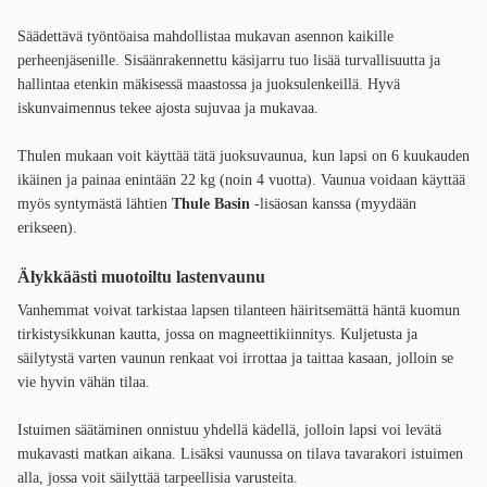
Säädettävä työntöaisa mahdollistaa mukavan asennon kaikille
perheenjäsenille. Sisäänrakennettu käsijarru tuo lisää turvallisuutta ja
hallintaa etenkin mäkisessä maastossa ja juoksulenkeillä. Hyvä
iskunvaimennus tekee ajosta sujuvaa ja mukavaa.
Thulen mukaan voit käyttää tätä juoksuvaunua, kun lapsi on 6 kuukauden
ikäinen ja painaa enintään 22 kg (noin 4 vuotta). Vaunua voidaan käyttää
myös syntymästä lähtien
Thule Basin
-lisäosan kanssa (myydään
erikseen).
Älykkäästi muotoiltu lastenvaunu
Vanhemmat voivat tarkistaa lapsen tilanteen häiritsemättä häntä kuomun
tirkistysikkunan kautta, jossa on magneettikiinnitys. Kuljetusta ja
säilytystä varten vaunun renkaat voi irrottaa ja taittaa kasaan, jolloin se
vie hyvin vähän tilaa.
Istuimen säätäminen onnistuu yhdellä kädellä, jolloin lapsi voi levätä
mukavasti matkan aikana. Lisäksi vaunussa on tilava tavarakori istuimen
alla, jossa voit säilyttää tarpeellisia varusteita.