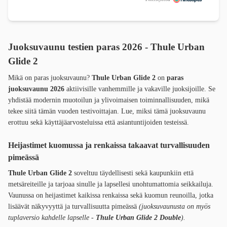
Juoksuvaunu testien paras 2026 - Thule Urban
Glide 2
Mikä on paras juoksuvaunu?
Thule Urban Glide 2
on
paras
juoksuvaunu 2026
aktiivisille vanhemmille ja vakaville juoksijoille. Se
yhdistää modernin muotoilun ja ylivoimaisen toiminnallisuuden, mikä
tekee siitä tämän vuoden testivoittajan. Lue, miksi tämä juoksuvaunu
erottuu sekä käyttäjäarvosteluissa että asiantuntijoiden testeissä.
Heijastimet kuomussa ja renkaissa takaavat turvallisuuden
pimeässä
Thule Urban Glide 2
soveltuu täydellisesti sekä kaupunkiin että
metsäreiteille ja tarjoaa sinulle ja lapsellesi unohtumattomia seikkailuja.
Vaunussa on heijastimet kaikissa renkaissa sekä kuomun reunoilla, jotka
lisäävät näkyvyyttä ja turvallisuutta pimeässä
(juoksuvaunusta on myös
tuplaversio kahdelle lapselle -
Thule Urban Glide 2 Double
).