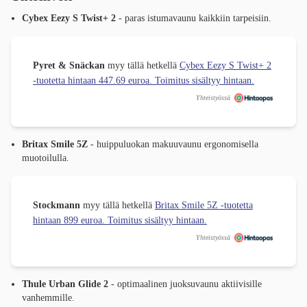
Cybex Eezy S Twist+ 2
- paras istumavaunu kaikkiin tarpeisiin.
Pyret & Snäckan
myy tällä hetkellä
Cybex Eezy S Twist+ 2
-tuotetta hintaan 447.69 euroa. Toimitus sisältyy hintaan.
Yhteistyössä
Britax Smile 5Z
- huippuluokan makuuvaunu ergonomisella
muotoilulla.
Stockmann
myy tällä hetkellä
Britax Smile 5Z -tuotetta
hintaan 899 euroa. Toimitus sisältyy hintaan.
Yhteistyössä
Thule Urban Glide 2
- optimaalinen juoksuvaunu aktiivisille
vanhemmille.