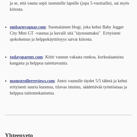
ja se, että vaunu sopii isommille lapsille (jopa 5-vuotiaille), sai myös
kiitosta.
ombarnvagnar.com
: Suomalainen blogi, joka kehui Baby Jogger
City Mini GT -vaunua ja kuvaili sitä "täysosumaksi". Erityisesti
ajokokemus ja helppokäyttöisyys saivat kiitosta.
todaysparent.com
: Kiitti vaunun vakaata runkoa, korkealaatuista
kangasta ja helppoa taitettavuutta.
momstrollerreviews.com
: Antoi vaunulle täydet 5/5 tähteä ja kehui
erityisesti suurta kuomua, tilavaa istuinta, säädettävää työntöaisaa ja
helppoa taittomekanismia.
Yhteenveto