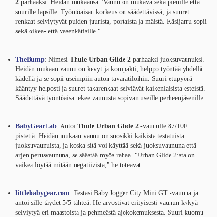
2
parhaaksi. Heidän mukaansa "Vaunu on mukava sekä pienille että
suurille lapsille. Työntöaisan korkeus on säädettävissä, ja suuret
renkaat selviytyvät puiden juurista, portaista ja mäistä. Käsijarru sopii
sekä oikea- että vasenkätisille."
TheBump
: Nimesi
Thule Urban Glide 2
parhaaksi juoksuvaunuksi.
Heidän mukaan vaunu on kevyt ja kompakti, helppo työntää yhdellä
kädellä ja se sopii useimpiin auton tavaratiloihin. Suuri etupyörä
kääntyy helposti ja suuret takarenkaat selviävät kaikenlaisista esteistä.
Säädettävä työntöaisa tekee vaunusta sopivan useille perheenjäsenille.
BabyGearLab
: Antoi
Thule Urban Glide 2
-vaunulle 87/100
pistettä. Heidän mukaan vaunu on suosikki kaikista testatuista
juoksuvaunuista, ja koska sitä voi käyttää sekä juoksuvaununa että
arjen perusvaununa, se säästää myös rahaa. "Urban Glide 2:sta on
vaikea löytää mitään negatiivista," he toteavat.
littlebabygear.com
: Testasi Baby Jogger City Mini GT -vaunua ja
antoi sille täydet 5/5 tähteä. He arvostivat erityisesti vaunun kykyä
selviytyä eri maastoista ja pehmeästä ajokokemuksesta. Suuri kuomu