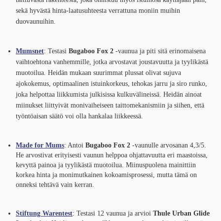
sekä hyvästä hinta-laatusuhteesta verrattuna moniin muihin
duovaunuihin.
Mumsnet
: Testasi
Bugaboo Fox 2
-vaunua ja piti sitä erinomaisena
vaihtoehtona vanhemmille, jotka arvostavat joustavuutta ja tyylikästä
muotoilua. Heidän mukaan suurimmat plussat olivat sujuva
ajokokemus, optimaalinen istuinkorkeus, tehokas jarru ja siro runko,
joka helpottaa liikkumista julkisissa kulkuvälineissä. Heidän ainoat
miinukset liittyivät monivaiheiseen taittomekanismiin ja siihen, että
työntöaisan säätö voi olla hankalaa liikkeessä.
Made for Mums
: Antoi
Bugaboo Fox 2
-vaunulle arvosanan 4,3/5.
He arvostivat erityisesti vaunun helppoa ohjattavuutta eri maastoissa,
kevyttä painoa ja tyylikästä muotoilua. Miinuspuolena mainittiin
korkea hinta ja monimutkainen kokoamisprosessi, mutta tämä on
onneksi tehtävä vain kerran.
Stiftung Warentest
: Testasi 12 vaunua ja arvioi
Thule Urban Glide