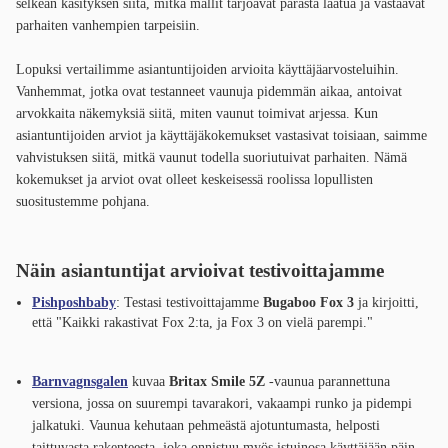
selkeän käsityksen siitä, mitkä mallit tarjoavat parasta laatua ja vastaavat
parhaiten vanhempien tarpeisiin.
Lopuksi vertailimme asiantuntijoiden arvioita käyttäjäarvosteluihin.
Vanhemmat, jotka ovat testanneet vaunuja pidemmän aikaa, antoivat
arvokkaita näkemyksiä siitä, miten vaunut toimivat arjessa. Kun
asiantuntijoiden arviot ja käyttäjäkokemukset vastasivat toisiaan, saimme
vahvistuksen siitä, mitkä vaunut todella suoriutuivat parhaiten. Nämä
kokemukset ja arviot ovat olleet keskeisessä roolissa lopullisten
suositustemme pohjana.
Näin asiantuntijat arvioivat testivoittajamme
Pishposhbaby
: Testasi testivoittajamme
Bugaboo Fox 3
ja kirjoitti,
että "Kaikki rakastivat Fox 2:ta, ja Fox 3 on vielä parempi."
Barnvagnsgalen
kuvaa
Britax Smile 5Z
-vaunua parannettuna
versiona, jossa on suurempi tavarakori, vakaampi runko ja pidempi
jalkatuki. Vaunua kehutaan pehmeästä ajotuntumasta, helposti
taittuvasta rakenteesta, joka onnistuu myös istuinosa käyttäjään päin,