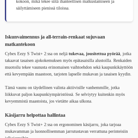
kokoon, mikä tekee siitä ihanteellisen matkustamiseen ja
säilyttämiseen pienissä tiloissa.
Iskunvaimennus ja all-terrain-renkaat sujuvaan
matkantekoon
Cybex Eezy S Twist+ 2:ssa on neljä
tukevaa, jousitettua pyörää
, jotka
takaavat tasaisen ajokokemuksen myös epätasaisilla alustoilla. Renkaiden
muotoilu tekee vaunusta erinomaisen vaihtoehdon sekä kaupunkikäyttöön
että kevyempään maastoon, tarjoten lapselle mukavan ja tasaisen kyydin.
Tämä vaunu on täydellinen valinta aktiivisille vanhemmille, jotka
liikkuvat paljon kaupunkiympäristöissä. Se selviytyy kuitenkin myös
kevyemmistä maastoista, jos vietätte aikaa ulkona.
Käsijarru helpottaa hallintaa
Cybex Eezy S Twist+ 2:ssa on ergonominen käsijarru, joka tarjoaa
mukavamman ja luonnollisemman jarrutustavan verrattuna perinteisiin