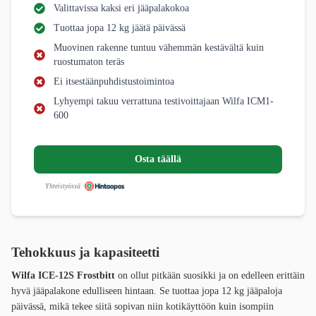
Valittavissa kaksi eri jääpalakokoa
Tuottaa jopa 12 kg jäätä päivässä
Muovinen rakenne tuntuu vähemmän kestävältä kuin
ruostumaton teräs
Ei itsestäänpuhdistustoimintoa
Lyhyempi takuu verrattuna testivoittajaan Wilfa ICM1-
600
Osta täällä
Yhteistyössä
Tehokkuus ja kapasiteetti
Wilfa ICE-12S Frostbitt
on ollut pitkään suosikki ja on edelleen erittäin
hyvä jääpalakone edulliseen hintaan. Se tuottaa jopa 12 kg jääpaloja
päivässä, mikä tekee siitä sopivan niin kotikäyttöön kuin isompiin