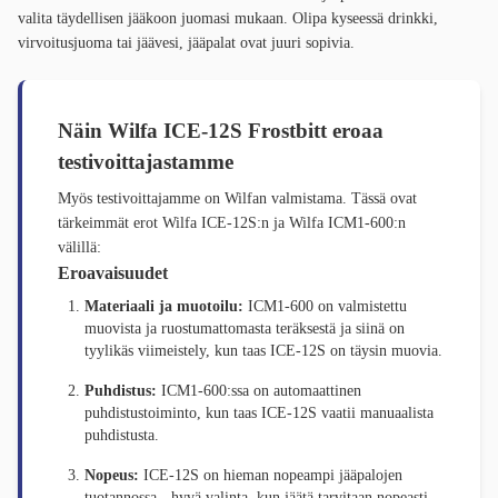
valita täydellisen jääkoon juomasi mukaan. Olipa kyseessä drinkki,
virvoitusjuoma tai jäävesi, jääpalat ovat juuri sopivia.
Näin Wilfa ICE-12S Frostbitt eroaa
testivoittajastamme
Myös testivoittajamme on Wilfan valmistama. Tässä ovat
tärkeimmät erot Wilfa ICE-12S:n ja Wilfa ICM1-600:n
välillä:
Eroavaisuudet
Materiaali ja muotoilu:
ICM1-600 on valmistettu
muovista ja ruostumattomasta teräksestä ja siinä on
tyylikäs viimeistely, kun taas ICE-12S on täysin muovia.
Puhdistus:
ICM1-600:ssa on automaattinen
puhdistustoiminto, kun taas ICE-12S vaatii manuaalista
puhdistusta.
Nopeus:
ICE-12S on hieman nopeampi jääpalojen
tuotannossa - hyvä valinta, kun jäätä tarvitaan nopeasti.