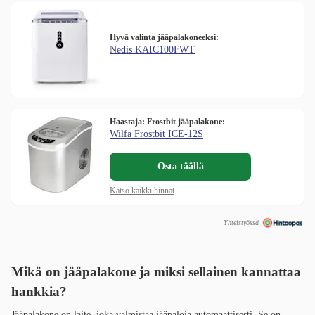
Hyvä valinta jääpalakoneeksi:
Nedis KAIC100FWT
Haastaja: Frostbit jääpalakone:
Wilfa Frostbit ICE-12S
Osta täällä
Katso kaikki hinnat
Yhteistyössä
Mikä on jääpalakone ja miksi sellainen kannattaa
hankkia?
Jääpalakone on laite, joka valmistaa jääpaloja automaattisesti. Se on