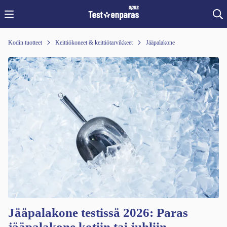
Kodin tuotteet
Keittiökoneet & keittiötarvikkeet
Jääpalakone
Jääpalakone testissä 2026: Paras
jääpalakone kotiin tai juhliin