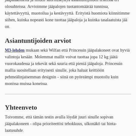
olosuhteissa. Arvioimme jääpalojen tuotantomäärää tunnissa,
käytettävyyttä, muotoilua ja kestävyyttä. Erityistä huomiota kiinnitimme
siihen, kuinka nopeasti kone tuottaa jääpaloja ja kuinka tasalaatuista jää
on.
Asiantuntijoiden arviot
M3-lehden
mukaan sekä Wilfan että Princessin jääpalakoneet ovat hyviä
valintoja kesään. Molemmat mallit voivat tuottaa jopa 12 kg jäätä
vuorokaudessa ja tekevät sekä suuria että pieniä jääpaloja. Princessin
mallia suositellaan erityisesti sinulle, joka haluat keittiöön
pehmeälinjaisemman designin - siinä on pyöreämpi muotoilu kuin
monissa muissa koneissa.
Yhteenveto
Toivomme, että tämän testin avulla löydät juuri sinulle sopivan
jääpalakoneen - olipa prioriteettisi tehokkuus, ulkonäkö tai hinta-
laatusuhde.