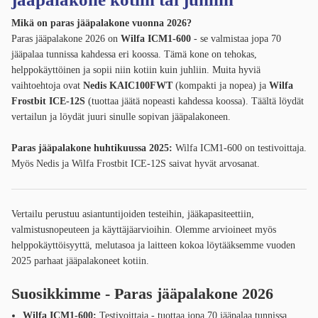
Mikä on paras jääpalakone vuonna 2026?
Paras jääpalakone 2026 on
Wilfa ICM1-600
- se valmistaa jopa 70
jääpalaa tunnissa kahdessa eri koossa. Tämä kone on tehokas,
helppokäyttöinen ja sopii niin kotiin kuin juhliin. Muita hyviä
vaihtoehtoja ovat
Nedis KAIC100FWT
(kompakti ja nopea) ja
Wilfa
Frostbit ICE-12S
(tuottaa jäätä nopeasti kahdessa koossa). Täältä löydät
vertailun ja löydät juuri sinulle sopivan jääpalakoneen.
Paras jääpalakone huhtikuussa 2025:
Wilfa ICM1-600 on testivoittaja.
Myös Nedis ja Wilfa Frostbit ICE-12S saivat hyvät arvosanat.
Vertailu perustuu asiantuntijoiden testeihin, jääkapasiteettiin,
valmistusnopeuteen ja käyttäjäarvioihin. Olemme arvioineet myös
helppokäyttöisyyttä, melutasoa ja laitteen kokoa löytääksemme vuoden
2025 parhaat jääpalakoneet kotiin.
Suosikkimme - Paras jääpalakone 2026
Wilfa ICM1-600:
Testivoittaja - tuottaa jopa 70 jääpalaa tunnissa