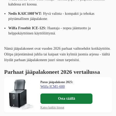
kahdessa eri koossa.
Nedis KAIC100FWT:
Hyvä valinta - kompakti ja tehokas
pöytämallinen jääpalakone.
Wilfa Frostbit ICE-12S:
Haastaja - nopea jääntuotto ja
helppokäyttöinen käyttöliittymä.
Nämä jääpalakoneet ovat vuoden 2026 parhaat vaihtoehdot kotikäyttöön.
Olitpa järjestämässä juhlia tai kaipaat vain kylmiä juomia arjessa - täältä
löydät parhaan jääpalakoneen juuri sinun tarpeisiisi.
Parhaat jääpalakoneet 2026 vertailussa
Paras jääpalakone 2025:
Wilfa ICM1-600
Osta täällä
Katso kaikki hinnat