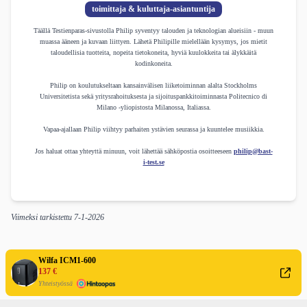
toimittaja & kuluttaja-asiantuntija
Täällä Testienparas-sivustolla Philip syventyy talouden ja teknologian alueisiin - muun
muassa ääneen ja kuvaan liittyen. Lähetä Philipille mielellään kysymys, jos mietit
taloudellisia tuotteita, nopeita tietokoneita, hyviä kuulokkeita tai älykkäitä
kodinkoneita.
Philip on koulutukseltaan kansainvälisen liiketoiminnan alalta Stockholms
Universitetista sekä yritysrahoituksesta ja sijoituspankkitoiminnasta Politecnico di
Milano -yliopistosta Milanossa, Italiassa.
Vapaa-ajallaan Philip viihtyy parhaiten ystävien seurassa ja kuuntelee musiikkia.
Jos haluat ottaa yhteyttä minuun, voit lähettää sähköpostia osoitteeseen
philip@bast-
i-test.se
Viimeksi tarkistettu
7-1-2026
Wilfa ICM1-600
137 €
Yhteistyössä