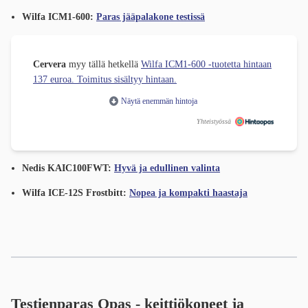
Wilfa ICM1-600:
Paras jääpalakone testissä
Cervera
myy tällä hetkellä
Wilfa ICM1-600 -tuotetta hintaan
137 euroa. Toimitus sisältyy hintaan.
Näytä enemmän hintoja
Yhteistyössä
Nedis KAIC100FWT:
Hyvä ja edullinen valinta
Wilfa ICE-12S Frostbitt:
Nopea ja kompakti haastaja
Testienparas Opas - keittiökoneet ja