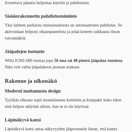
Irrotettava jääastia helpottaa käyttöä ja puhdistusta.
Sisäänrakennettu puhdistustoiminto
Yksi laitteen parhaista ominaisuuksista on automaattinen puhdistus. Se
aktivoidaan helposti ohjauspaneelista ja pitää koneen raikkaana ilman
vaivannäköä.
Jääpalojen tuotanto
Wilfa ICM1-600 tuottaa jopa
56 isoa tai 48 pientä jääpalaa tunnissa
.
Näin voit valita jääpalakoon juoman mukaan.
Rakenne ja ulkonäkö
Moderni mattamusta design
Tyylikäs ulkoasu sopii monenlaiseen keittiöön ja kompakti koko tekee
siitä helpon säilyttää silloin, kun se ei ole käytössä.
Läpinäkyvä kansi
Läpinäkyvä kansi antaa näkyvyyden jääprosessiin ilman, että kantta