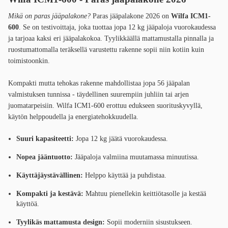
Mikä on paras jääpalakone?
Paras jääpalakone 2026 on
Wilfa ICM1-
600
. Se on testivoittaja, joka tuottaa jopa 12 kg jääpaloja vuorokaudessa
ja tarjoaa kaksi eri jääpalakokoa. Tyylikkäällä mattamustalla pinnalla ja
ruostumattomalla teräksellä varustettu rakenne sopii niin kotiin kuin
toimistoonkin.
Kompakti mutta tehokas rakenne mahdollistaa jopa 56 jääpalan
valmistuksen tunnissa - täydellinen suurempiin juhliin tai arjen
juomatarpeisiin. Wilfa ICM1-600 erottuu edukseen suorituskyvyllä,
käytön helppoudella ja energiatehokkuudella.
Suuri kapasiteetti:
Jopa 12 kg jäätä vuorokaudessa.
Nopea jääntuotto:
Jääpaloja valmiina muutamassa minuutissa.
Käyttäjäystävällinen:
Helppo käyttää ja puhdistaa.
Kompakti ja kestävä:
Mahtuu pienellekin keittiötasolle ja kestää
käyttöä.
Tyylikäs mattamusta design:
Sopii moderniin sisustukseen.