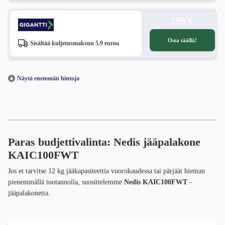
159 €
Osta täällä!
Sisältää kuljetusmaksun 5.9 euroa
Näytä enemmän hintoja
Paras budjettivalinta: Nedis jääpalakone
KAIC100FWT
Jos et tarvitse 12 kg jääkapasiteettia vuorokaudessa tai pärjäät hieman
pienemmällä tuotannolla, suosittelemme
Nedis KAIC100FWT
-
jääpalakonetta.