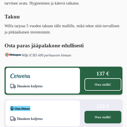
tarvitsee avata. Hygieeninen ja kätevä ratkaisu.
Takuu
Wilfa tarjoaa 5 vuoden takuun tälle mallille, mikä tekee siitä turvallisen
ja pitkäaikaisen investoinnin.
Osta paras jääpalakone edullisesti
Wilfa ICM1-600 parhaaseen hintaan
137 €
Osta täällä!
Ilmainen kuljetus
159 €
Osta täällä!
Ilmainen kuljetus