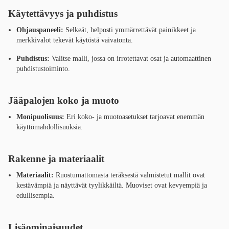
Käytettävyys ja puhdistus
Ohjauspaneeli:
Selkeät, helposti ymmärrettävät painikkeet ja
merkkivalot tekevät käytöstä vaivatonta.
Puhdistus:
Valitse malli, jossa on irrotettavat osat ja automaattinen
puhdistustoiminto.
Jääpalojen koko ja muoto
Monipuolisuus:
Eri koko- ja muotoasetukset tarjoavat enemmän
käyttömahdollisuuksia.
Rakenne ja materiaalit
Materiaalit:
Ruostumattomasta teräksestä valmistetut mallit ovat
kestävämpiä ja näyttävät tyylikkäiltä. Muoviset ovat kevyempiä ja
edullisempia.
Lisäominaisuudet