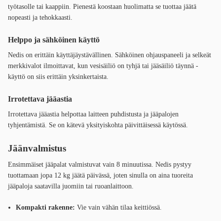
työtasolle tai kaappiin. Pienestä koostaan huolimatta se tuottaa jäätä
nopeasti ja tehokkaasti.
Helppo ja sähköinen käyttö
Nedis on erittäin käyttäjäystävällinen. Sähköinen ohjauspaneeli ja selkeät
merkkivalot ilmoittavat, kun vesisäiliö on tyhjä tai jääsäiliö täynnä -
käyttö on siis erittäin yksinkertaista.
Irrotettava jääastia
Irrotettava jääastia helpottaa laitteen puhdistusta ja jääpalojen
tyhjentämistä. Se on kätevä yksityiskohta päivittäisessä käytössä.
Jäänvalmistus
Ensimmäiset jääpalat valmistuvat vain 8 minuutissa. Nedis pystyy
tuottamaan jopa 12 kg jäätä päivässä, joten sinulla on aina tuoreita
jääpaloja saatavilla juomiin tai ruoanlaittoon.
Kompakti rakenne:
Vie vain vähän tilaa keittiössä.