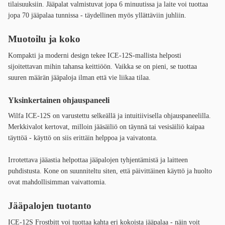
tilaisuuksiin. Jääpalat valmistuvat jopa 6 minuutissa ja laite voi tuottaa
jopa 70 jääpalaa tunnissa - täydellinen myös yllättäviin juhliin.
Muotoilu ja koko
Kompakti ja moderni design tekee ICE-12S-mallista helposti
sijoitettavan mihin tahansa keittiöön. Vaikka se on pieni, se tuottaa
suuren määrän jääpaloja ilman että vie liikaa tilaa.
Yksinkertainen ohjauspaneeli
Wilfa ICE-12S on varustettu selkeällä ja intuitiivisella ohjauspaneelilla.
Merkkivalot kertovat, milloin jääsäiliö on täynnä tai vesisäiliö kaipaa
täyttöä - käyttö on siis erittäin helppoa ja vaivatonta.
Irrotettava jääastia helpottaa jääpalojen tyhjentämistä ja laitteen
puhdistusta. Kone on suunniteltu siten, että päivittäinen käyttö ja huolto
ovat mahdollisimman vaivattomia.
Jääpalojen tuotanto
ICE-12S Frostbitt voi tuottaa kahta eri kokoista jääpalaa - näin voit