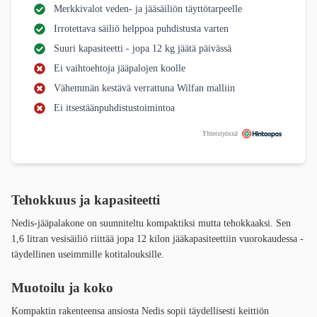
Merkkivalot veden- ja jääsäiliön täyttötarpeelle
Irrotettava säiliö helppoa puhdistusta varten
Suuri kapasiteetti - jopa 12 kg jäätä päivässä
Ei vaihtoehtoja jääpalojen koolle
Vähemmän kestävä verrattuna Wilfan malliin
Ei itsestäänpuhdistustoimintoa
Yhteistyössä
Tehokkuus ja kapasiteetti
Nedis-jääpalakone on suunniteltu kompaktiksi mutta tehokkaaksi. Sen
1,6 litran vesisäiliö riittää jopa 12 kilon jääkapasiteettiin vuorokaudessa -
täydellinen useimmille kotitalouksille.
Muotoilu ja koko
Kompaktin rakenteensa ansiosta Nedis sopii täydellisesti keittiön