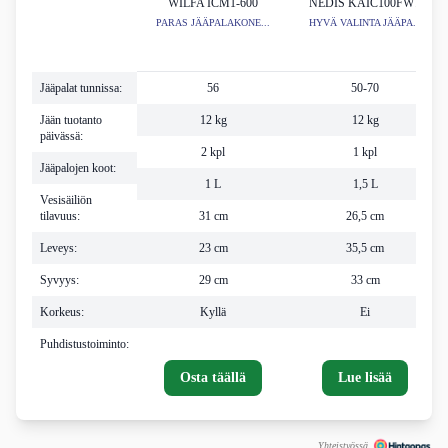
WILFA ICM1-600
NEDIS KAIC100FWT
PARAS JÄÄPALAKONE...
HYVÄ VALINTA JÄÄPA...
Jääpalat tunnissa:
56
50-70
Jään tuotanto
12 kg
12 kg
päivässä:
2 kpl
1 kpl
Jääpalojen koot:
1 L
1,5 L
Vesisäiliön
tilavuus:
31 cm
26,5 cm
Leveys:
23 cm
35,5 cm
Syvyys:
29 cm
33 cm
Korkeus:
Kyllä
Ei
Puhdistustoiminto:
Osta täällä
Lue lisää
Yhteistyössä