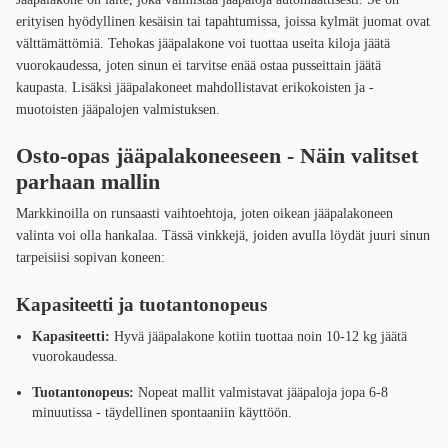
erityisen hyödyllinen kesäisin tai tapahtumissa, joissa kylmät juomat ovat
välttämättömiä. Tehokas jääpalakone voi tuottaa useita kiloja jäätä
vuorokaudessa, joten sinun ei tarvitse enää ostaa pusseittain jäätä
kaupasta. Lisäksi jääpalakoneet mahdollistavat erikokoisten ja -
muotoisten jääpalojen valmistuksen.
Osto-opas jääpalakoneeseen - Näin valitset
parhaan mallin
Markkinoilla on runsaasti vaihtoehtoja, joten oikean jääpalakoneen
valinta voi olla hankalaa. Tässä vinkkejä, joiden avulla löydät juuri sinun
tarpeisiisi sopivan koneen:
Kapasiteetti ja tuotantonopeus
Kapasiteetti:
Hyvä jääpalakone kotiin tuottaa noin 10-12 kg jäätä
vuorokaudessa.
Tuotantonopeus:
Nopeat mallit valmistavat jääpaloja jopa 6-8
minuutissa - täydellinen spontaaniin käyttöön.