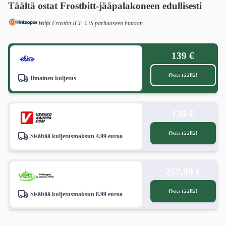
Täältä ostat Frostbitt-jääpalakoneen edullisesti
Wilfa Frostbit ICE-12S parhaaseen hintaan
139 €
Osta täällä!
Ilmainen kuljetus
139 €
Osta täällä!
Sisältää kuljetusmaksun 4.99 euroa
257,99 €
Osta täällä!
Sisältää kuljetusmaksun 8.99 euroa