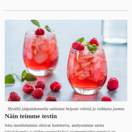
Hyvällä jääpalakoneella valmistat helposti viileitä ja raikkaita juomia
Näin teimme testin
Jotta suosittelumme olisivat luotettavia, analysoimme useita
jääpalakoneita ja niiden suorituskykyä asiantuntijoiden testeissä eri