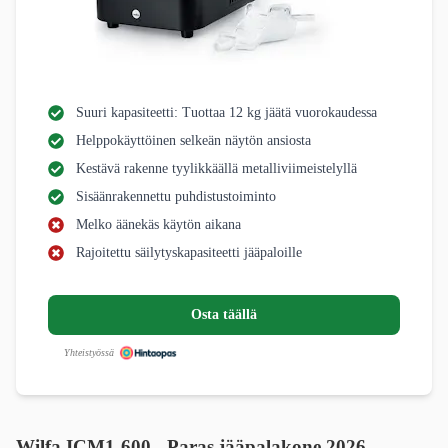
Suuri kapasiteetti: Tuottaa 12 kg jäätä vuorokaudessa
Helppokäyttöinen selkeän näytön ansiosta
Kestävä rakenne tyylikkäällä metalliviimeistelyllä
Sisäänrakennettu puhdistustoiminto
Melko äänekäs käytön aikana
Rajoitettu säilytyskapasiteetti jääpaloille
Osta täällä
Yhteistyössä
Wilfa ICM1-600 - Paras jääpalakone 2026