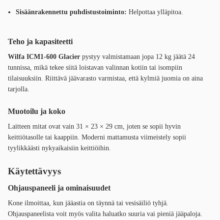
Sisäänrakennettu puhdistustoiminto:
Helpottaa ylläpitoa.
Teho ja kapasiteetti
Wilfa ICM1-600 Glacier
pystyy valmistamaan jopa 12 kg jäätä 24
tunnissa, mikä tekee siitä loistavan valinnan kotiin tai isompiin
tilaisuuksiin. Riittävä jäävarasto varmistaa, että kylmiä juomia on aina
tarjolla.
Muotoilu ja koko
Laitteen mitat ovat vain 31 × 23 × 29 cm, joten se sopii hyvin
keittiötasolle tai kaappiin. Moderni mattamusta viimeistely sopii
tyylikkäästi nykyaikaisiin keittiöihin.
Käytettävyys
Ohjauspaneeli ja ominaisuudet
Kone ilmoittaa, kun jääastia on täynnä tai vesisäiliö tyhjä.
Ohjauspaneelista voit myös valita haluatko suuria vai pieniä jääpaloja.