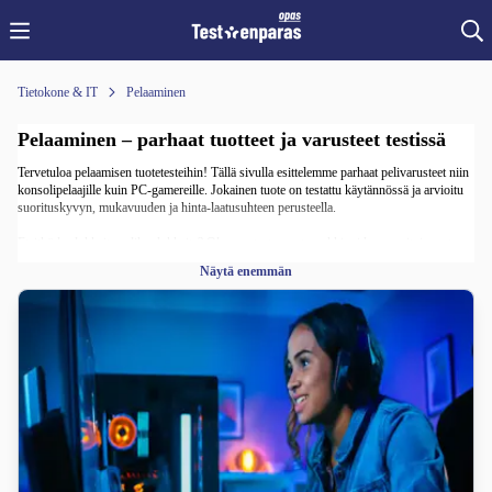
Tietokone & IT
Pelaaminen
Pelaaminen – parhaat tuotteet ja varusteet testissä
Tervetuloa pelaamisen tuotetesteihin! Tällä sivulla esittelemme parhaat pelivarusteet niin
konsolipelaajille kuin PC-gamereille. Jokainen tuote on testattu käytännössä ja arvioitu
suorituskyvyn, mukavuuden ja hinta-laatusuhteen perusteella.
Etsitkö laadukkaita pelikuulokkeita? Olemme testanneet markkinoiden suosituimmat
mallit, jotta löydät juuri sinulle sopivat kuulokkeet intensiivisiin pelisessioihin.
Näytä enemmän
Valitsimme testivoittajat äänenlaadun, mikrofonin toimivuuden ja käyttömukavuuden
perusteella.
Lisäksi testaamme säännöllisesti muita pelitarvikkeita kuten pelihiiret, näppäimistöt,
pelikonsolit ja pelituolit – tuotteet, jotka vaikuttavat suoraan pelikokemukseesi.
Olit sitten kilpailullinen pelaaja tai satunnainen viikonloppugameri, löydät meiltä
luotettavat suositukset ja parhaat varusteet pelaamiseen. Lisää testejä julkaistaan pian –
tilaa uutiskirjeemme ja pysy ajan tasalla uusista pelituotearvioista.