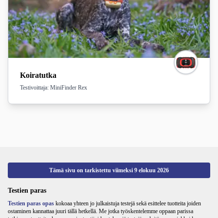
Koiratutka
Testivoittaja: MiniFinder Rex
Tämä sivu on tarkistettu viimeksi
9 elokuu 2026
Testien paras
Testien paras opas
kokoaa yhteen jo julkaistuja testejä sekä esittelee tuotteita joiden
ostaminen kannattaa juuri tällä hetkellä. Me jotka työskentelemme oppaan parissa