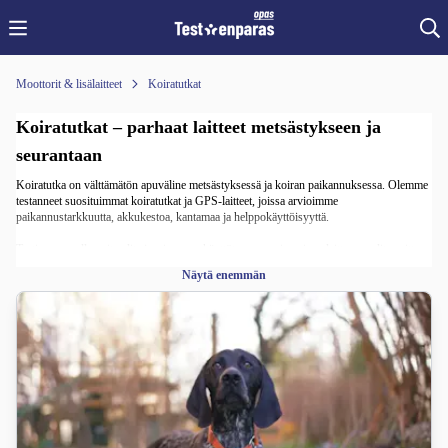
Moottorit & lisälaitteet
Koiratutkat
Koiratutkat – parhaat laitteet metsästykseen ja
seurantaan
Koiratutka on välttämätön apuväline metsästyksessä ja koiran paikannuksessa. Olemme
testanneet suosituimmat koiratutkat ja GPS-laitteet, joissa arvioimme
paikannustarkkuutta, akkukestoa, kantamaa ja helppokäyttöisyyttä.
Testimme avulla voit valita juuri omaan käyttötarpeeseesi sopivan laitteen – olitpa sitten
harrastemetsästäjä tai haluat vain varmistaa lemmikin turvallisuuden ulkoillessa.
Näytä enemmän
Tutustu tuloksiin ja löydä paras koiratutka koirasi turvaksi.