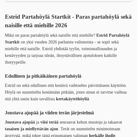
Estrid Partahöylä Startkit - Paras partahöylä sekä
naisille että miehille 2026
Mikä on paras partahöylä sekä naisille että miehille?
Estrid Partahöylä
Startkit
on yksi vuoden 2026 parhaista valinnoista - se sopii sekä
miehille että naisille. Estrid yhdistää tyylin, toiminnallisuuden ja
kestävyyden ja tarjoaa sileän, ihoystävällisen ajotuloksen kaikille
ihotyypeille.
Edullinen ja pitkäikäinen partahöylä
Estrid on sekä edullinen että kestävä vaihtoehto päivittäiseen käyttöön.
Höylä on suunniteltu kestämään pitkään, joten sinun ei tarvitse vaihtaa
sitä yhtä usein kuin tavallisia
kertakäyttöhöyliä
.
Joustava ajopää ja viiden terän järjestelmä
Joustava ajopää
ja
viisi terää
seuraavat kehon muotoja ja takaavat
tasaisen ja miellyttävän ajon
. Terät on suunniteltu minimoimaan
ärsytystä, mikä tekee tästä erinomaisen valinnan
herkälle iholle
.