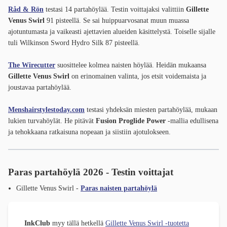
Råd & Rön
testasi 14 partahöylää. Testin voittajaksi valittiin
Gillette
Venus Swirl
91 pisteellä. Se sai huippuarvosanat muun muassa
ajotuntumasta ja vaikeasti ajettavien alueiden käsittelystä. Toiselle sijalle
tuli Wilkinson Sword Hydro Silk 87 pisteellä.
The Wirecutter
suosittelee kolmea naisten höylää. Heidän mukaansa
Gillette Venus Swirl
on erinomainen valinta, jos etsit voidemaista ja
joustavaa partahöylää.
Menshairstylestoday.com
testasi yhdeksän miesten partahöylää, mukaan
lukien turvahöylät. He pitävät
Fusion Proglide Power
-mallia edullisena
ja tehokkaana ratkaisuna nopeaan ja siistiin ajotulokseen.
Paras partahöylä 2026 - Testin voittajat
Gillette Venus Swirl -
Paras naisten partahöylä
InkClub
myy tällä hetkellä
Gillette Venus Swirl -tuotetta