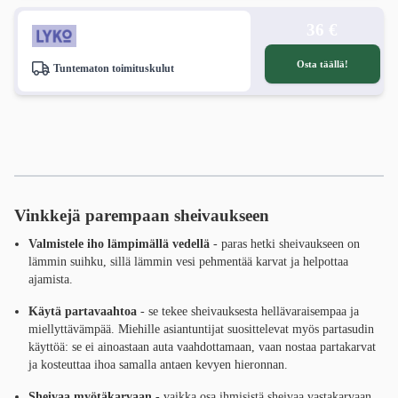
36 €
Osta täällä!
Tuntematon toimituskulut
Vinkkejä parempaan sheivaukseen
Valmistele iho lämpimällä vedellä
- paras hetki sheivaukseen on
lämmin suihku, sillä lämmin vesi pehmentää karvat ja helpottaa
ajamista.
Käytä partavaahtoa
- se tekee sheivauksesta hellävaraisempaa ja
miellyttävämpää. Miehille asiantuntijat suosittelevat myös partasudin
käyttöä: se ei ainoastaan auta vaahdottamaan, vaan nostaa partakarvat
ja kosteuttaa ihoa samalla antaen kevyen hieronnan.
Sheivaa myötäkarvaan
- vaikka osa ihmisistä sheivaa vastakarvaan,