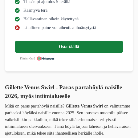
Tiheämpi ajotulos 5 terällä
Kääntyvä terä
Hellävarainen oikein käytettynä
Liiallinen paine voi aiheuttaa ihoärsytystä
Osta täällä
Yhteistyössä
Gillette Venus Swirl - Paras partahöylä naisille
2026, myös intiimialueelle
Mikä on paras partahöylä naisille?
Gillette Venus Swirl
on valintamme
parhaaksi höyläksi naisille vuonna 2025. Sen joustava muotoilu pääsee
vaikeisiinkin paikkoihin, mikä tekee siitä erinomaisen erityisesti
intiimialueen sheivaukseen. Tämä höylä tarjoaa läheisen ja hellävaraisen
ajotuloksen, mikä tekee siitä ihanteellisen herkälle iholle.