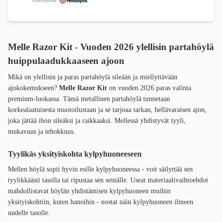
Yhteistyössä
Melle Razor Kit - Vuoden 2026 ylellisin partahöylä
huippulaadukkaaseen ajoon
Mikä on ylellisin ja paras partahöylä sileään ja miellyttävään
ajokokemukseen?
Melle Razor Kit
on vuoden 2026 paras valinta
premium-luokassa. Tämä metallinen partahöylä tunnetaan
korkealaatuisesta muotoilustaan ja se tarjoaa tarkan, hellävaraisen ajon,
joka jättää ihon sileäksi ja raikkaaksi. Mellessä yhdistyvät tyyli,
mukavuus ja tehokkuus.
Tyylikäs yksityiskohta kylpyhuoneeseen
Mellen höylä sopii hyvin esille kylpyhuoneessa - voit säilyttää sen
tyylikkäästi tasolla tai ripustaa sen seinälle. Useat materiaalivaihtoehdot
mahdollistavat höylän yhdistämisen kylpyhuoneen muihin
yksityiskohtiin, kuten hanoihin - nostat näin kylpyhuoneen ilmeen
uudelle tasolle.