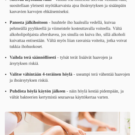
suositellaan yleisesti myötäkarvaista ajoa ihoärsytyksen ja sisäänpäin
kasvavien karvojen ehkäisemiseksi.
Panosta jälkihoitoon
- huuhtele iho haalealla vedellä, kuivaa
pehmeällä pyyhkeellä ja viimeistele kosteuttavalla voiteella. Vältä
alkoholipohjaista aftershavea, jos sinulla on kuiva iho, sillä alkoholi
kuivattaa entisestään. Vältä myös liian rasvaisia voiteita, jotka voivat
tukkia ihohuokoset.
Vaihda terä säännöllisesti
- tylsät terät lisäävät haavojen ja
ärsytyksen riskiä.
Valitse vähintään 4-teräinen höylä
- useampi terä vähentää haavojen
ja ihoärsytyksen riskiä.
Puhdista höylä käytön jälkeen
- näin höylä kestää pidempään, ja
vältät bakteerien kertymistä seuraavaa käyttökertaa varten.