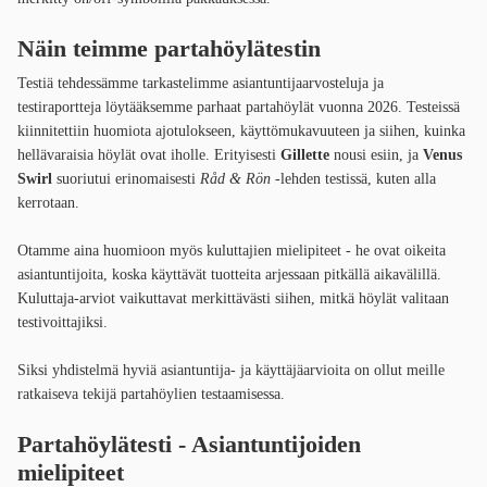
Näin teimme partahöylätestin
Testiä tehdessämme tarkastelimme asiantuntijaarvosteluja ja
testiraportteja löytääksemme parhaat partahöylät vuonna 2026. Testeissä
kiinnitettiin huomiota ajotulokseen, käyttömukavuuteen ja siihen, kuinka
hellävaraisia höylät ovat iholle. Erityisesti
Gillette
nousi esiin, ja
Venus
Swirl
suoriutui erinomaisesti
Råd & Rön
-lehden testissä, kuten alla
kerrotaan.
Otamme aina huomioon myös kuluttajien mielipiteet - he ovat oikeita
asiantuntijoita, koska käyttävät tuotteita arjessaan pitkällä aikavälillä.
Kuluttaja-arviot vaikuttavat merkittävästi siihen, mitkä höylät valitaan
testivoittajiksi.
Siksi yhdistelmä hyviä asiantuntija- ja käyttäjäarvioita on ollut meille
ratkaiseva tekijä partahöylien testaamisessa.
Partahöylätesti - Asiantuntijoiden
mielipiteet