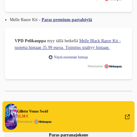
Melle Razor Kit -
Paras premium-partahöylä
VPD Pelikauppa
myy tällä hetkellä
Melle Black Razor Kit -
tuotetta hintaan 35.99 euroa. Toimitus sisältyy hintaan.
Näytä enemmän hintoja
Yhteistyössä
Testienparas Opas - parranajo ja
Gillette Venus Swirl
11,58 €
karvanpoisto
Yhteistyössä
Paras parranajokone