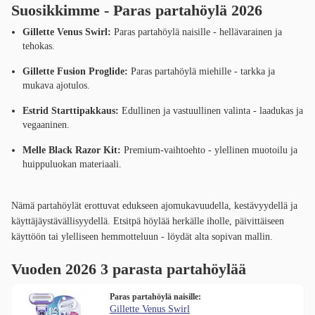
Suosikkimme - Paras partahöylä 2026
Gillette Venus Swirl:
Paras partahöylä naisille - hellävarainen ja
tehokas.
Gillette Fusion Proglide:
Paras partahöylä miehille - tarkka ja
mukava ajotulos.
Estrid Starttipakkaus:
Edullinen ja vastuullinen valinta - laadukas ja
vegaaninen.
Melle Black Razor Kit:
Premium-vaihtoehto - ylellinen muotoilu ja
huippuluokan materiaali.
Nämä partahöylät erottuvat edukseen ajomukavuudella, kestävyydellä ja
käyttäjäystävällisyydellä. Etsitpä höylää herkälle iholle, päivittäiseen
käyttöön tai ylelliseen hemmotteluun - löydät alta sopivan mallin.
Vuoden 2026 3 parasta partahöylää
Paras partahöylä naisille:
Gillette Venus Swirl