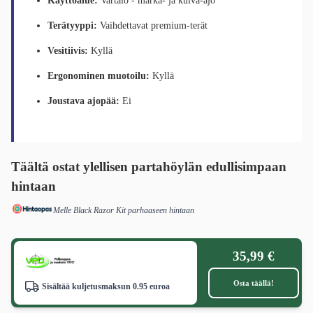
Käyttöalue:
Vartalo - märkä- ja kuiva-ajo
Terätyyppi:
Vaihdettavat premium-terät
Vesitiivis:
Kyllä
Ergonominen muotoilu:
Kyllä
Joustava ajopää:
Ei
Täältä ostat ylellisen partahöylän edullisimpaan
hintaan
Melle Black Razor Kit parhaaseen hintaan
35,99 €
Osta täällä!
Sisältää kuljetusmaksun 0.95 euroa