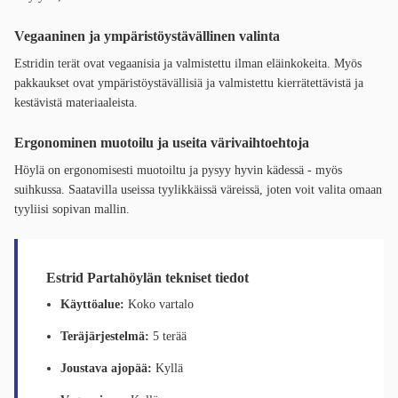
Vegaaninen ja ympäristöystävällinen valinta
Estridin terät ovat vegaanisia ja valmistettu ilman eläinkokeita. Myös
pakkaukset ovat ympäristöystävällisiä ja valmistettu kierrätettävistä ja
kestävistä materiaaleista.
Ergonominen muotoilu ja useita värivaihtoehtoja
Höylä on ergonomisesti muotoiltu ja pysyy hyvin kädessä - myös
suihkussa. Saatavilla useissa tyylikkäissä väreissä, joten voit valita omaan
tyyliisi sopivan mallin.
Estrid Partahöylän tekniset tiedot
Käyttöalue:
Koko vartalo
Teräjärjestelmä:
5 terää
Joustava ajopää:
Kyllä