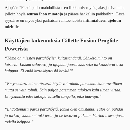
Ajopään “Flex”-pallo mahdollistaa sen liikkumisen ylös, alas ja sivuttain,
jolloin höylä
seuraa ihon muotoja
ja pääsee hankaliin paikkoihin. Tästä
syystä se on myös yksi parhaista vaihtoehdoista
intiimialueen ajeluun
miehille
.
Käyttäjien kokemuksia Gillette Fusion Proglide
Powerista
“Tämä on miesten partahöylien kultastandardi. Sähkötoiminto on
loistava. Liukuu sulavasti, ja ajopään joustavuus sekä tarkkuusterät ovat
huippua. Ei enää kertakäyttöisiä höyliä!”
“En ymmärrä miten tärisevä höylä voi toimia paremmin kuin tavallinen -
mutta se vain toimii. Sain paljon paremman tuloksen kuin ilman virtaa.
Ei nykimistä edes kaksipäiväisellä sängellä, eikä haavoja.”
“Ehdottomasti paras partahöylä, jonka olen omistanut. Tulos on puhdas
ja tarkka, vaahto ei tuki teriä, ja ne kestävät pitkään. Värinä tekee ajosta
todella helppoa.”