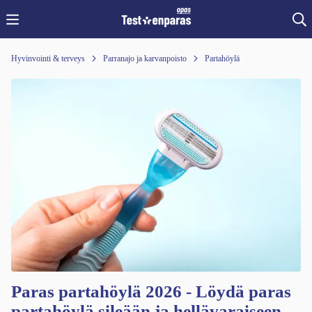
Hyvinvointi & terveys
Parranajo ja karvanpoisto
Partahöylä
Paras partahöylä 2026 - Löydä paras
partahöylä sileään ja hellävaraiseen