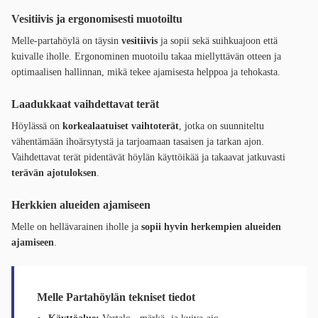
Vesitiivis ja ergonomisesti muotoiltu
Melle-partahöylä on täysin
vesitiivis
ja sopii sekä suihkuajoon että
kuivalle iholle. Ergonominen muotoilu takaa miellyttävän otteen ja
optimaalisen hallinnan, mikä tekee ajamisesta helppoa ja tehokasta.
Laadukkaat vaihdettavat terät
Höylässä on
korkealaatuiset vaihtoterät
, jotka on suunniteltu
vähentämään ihoärsytystä ja tarjoamaan tasaisen ja tarkan ajon.
Vaihdettavat terät pidentävät höylän käyttöikää ja takaavat jatkuvasti
terävän ajotuloksen
.
Herkkien alueiden ajamiseen
Melle on hellävarainen iholle ja
sopii hyvin herkempien alueiden
ajamiseen
.
Melle Partahöylän tekniset tiedot