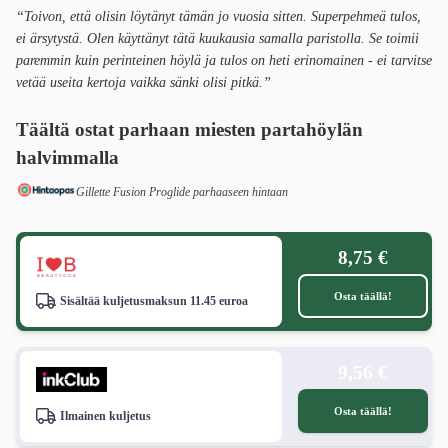
“Toivon, että olisin löytänyt tämän jo vuosia sitten. Superpehmeä tulos,
ei ärsytystä. Olen käyttänyt tätä kuukausia samalla paristolla. Se toimii
paremmin kuin perinteinen höylä ja tulos on heti erinomainen - ei tarvitse
vetää useita kertoja vaikka sänki olisi pitkä.”
Täältä ostat parhaan miesten partahöylän
halvimmalla
Gillette Fusion Proglide parhaaseen hintaan
8,75 €
Osta täällä!
Sisältää kuljetusmaksun 11.45 euroa
9,56 €
Osta täällä!
Ilmainen kuljetus