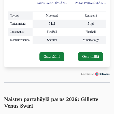
PARAS PARTAHÖYLÄ N...
PARAS PARTAHÖYLÄ M...
Tyyppi:
Muototerä
Reunaterä
Terien määrä:
5 kpl
5 kpl
Joustavuus:
FlexBall
FlexBall
Kosteutusnauha:
Seerumi
Mineraaliöljy
Osta täällä
Osta täällä
Yhteistyössä
Naisten partahöylä paras 2026:
Gillette
Venus Swirl