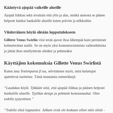
Kääntyvä ajopää vaikeille alueille
Ajopää liikkuu sekä sivuttain että ylös ja alas, minkä ansiosta se pääsee
helposti käsiksi hankalille alueille kuten polviin ja nilkkoihin.
Viisiteräinen höylä sileään lopputulokseen
Gillette Venus Swirlin
viisi terää ajavat ihoa lähempää kuin perinteiset
kolmeteräiset mallit. Se on myös yksi kosteuttavimmista vaihtoehdoista
ja jättää ihon miellyttävän sileäksi ja pehmeäksi.
Käyttäjien kokemuksia Gillette Venus Swirlistä
Kuten aina
Testienparas.fi
:ssa, selvitämme myös, mitä
kuluttajat
ajattelevat tuotteista. Tässä muutamia esimerkkejä:
“Laadukas höylä. Tykkään siitä, että ajopää liikkuu ja pääsen helposti
hankalille alueille. Tyylikäs design ja pehmeät kosteusnauhat. Olen
todella tyytyväinen.”
“Todella sileä lopputulos. Jalkani eivät ole koskaan olleet näin sileät -