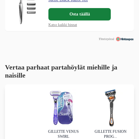
Osta täällä
Katso kaikki hinnat
Yhteistyössä
Vertaa parhaat partahöylät miehille ja
naisille
GILLETTE VENUS
GILLETTE FUSION
SWIRL
PROG...