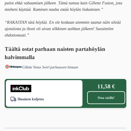
paitsi ehkä vahaamisen jälkeen. Tämä tuntuu kuin Gillette Fusion, jota
mieheni käyttää. Kuminen nauha estää höylän liukumisen.”
“RAKASTAN tätä höylää. En ole koskaan aiemmin saanut näin sileää
ajotulosta ja ihoni oli aivan silkkinen suihkun jälkeen! Suosittelen
ehdottomasti.”
Täältä ostat parhaan naisten partahöylän
halvimmalla
Gillette Venus Swirl parhaaseen hintaan
11,58 €
Osta täällä!
Ilmainen kuljetus