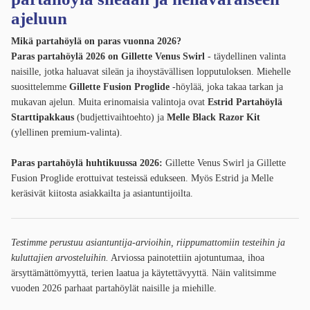
ajeluun
Mikä partahöylä on paras vuonna 2026?
Paras partahöylä 2026 on Gillette Venus Swirl
- täydellinen valinta
naisille, jotka haluavat sileän ja ihoystävällisen lopputuloksen. Miehelle
suosittelemme
Gillette Fusion Proglide
-höylää, joka takaa tarkan ja
mukavan ajelun. Muita erinomaisia valintoja ovat
Estrid Partahöylä
Starttipakkaus
(budjettivaihtoehto) ja
Melle Black Razor Kit
(ylellinen premium-valinta).
Paras partahöylä huhtikuussa 2026:
Gillette Venus Swirl ja Gillette
Fusion Proglide erottuivat testeissä edukseen. Myös Estrid ja Melle
keräsivät kiitosta asiakkailta ja asiantuntijoilta.
Testimme perustuu asiantuntija-arvioihin, riippumattomiin testeihin ja
kuluttajien arvosteluihin.
Arviossa painotettiin ajotuntumaa, ihoa
ärsyttämättömyyttä, terien laatua ja käytettävyyttä. Näin valitsimme
vuoden 2026 parhaat partahöylät naisille ja miehille.