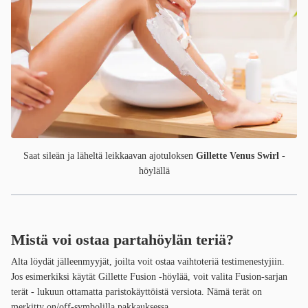
Saat sileän ja läheltä leikkaavan ajotuloksen
Gillette Venus Swirl
-
höylällä
Mistä voi ostaa partahöylän teriä?
Alta löydät jälleenmyyjät, joilta voit ostaa vaihtoteriä testimenestyjiin.
Jos esimerkiksi käytät Gillette Fusion -höylää, voit valita Fusion-sarjan
terät - lukuun ottamatta paristokäyttöistä versiota. Nämä terät on
merkitty on/off-symbolilla pakkauksessa.