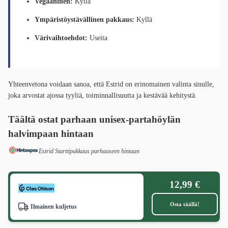
Vegaaninen:
Kyllä
Ympäristöystävällinen pakkaus:
Kyllä
Värivaihtoehdot:
Useita
Yhteenvetona voidaan sanoa, että Estrid on erinomainen valinta sinulle,
joka arvostat ajossa tyyliä, toiminnallisuutta ja kestävää kehitystä.
Täältä ostat parhaan unisex-partahöylän
halvimpaan hintaan
Estrid Starttipakkaus parhaaseen hintaan
12,99 €
Osta täällä!
Ilmainen kuljetus