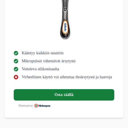
Kääntyy kaikkiin suuntiin
Mikropulssit vähentävät ärsytystä
Voiteleva silikoninauha
Virheellinen käyttö voi aiheuttaa ihoärsytystä ja haavoja
Osta täällä
Yhteistyössä