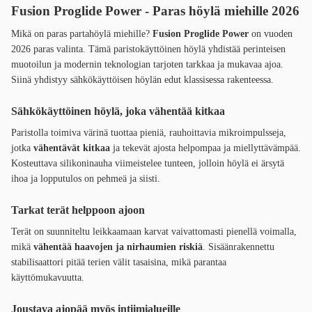
Fusion Proglide Power - Paras höylä miehille 2026
Mikä on paras partahöylä miehille?
Fusion Proglide Power
on vuoden
2026 paras valinta. Tämä paristokäyttöinen höylä yhdistää perinteisen
muotoilun ja modernin teknologian tarjoten tarkkaa ja mukavaa ajoa.
Siinä yhdistyy sähkökäyttöisen höylän edut klassisessa rakenteessa.
Sähkökäyttöinen höylä, joka vähentää kitkaa
Paristolla toimiva värinä tuottaa pieniä, rauhoittavia mikroimpulsseja,
jotka
vähentävät kitkaa
ja tekevät ajosta helpompaa ja miellyttävämpää.
Kosteuttava silikoninauha viimeistelee tunteen, jolloin höylä ei ärsytä
ihoa ja lopputulos on pehmeä ja siisti.
Tarkat terät helppoon ajoon
Terät on suunniteltu leikkaamaan karvat vaivattomasti pienellä voimalla,
mikä
vähentää haavojen ja nirhaumien riskiä
. Sisäänrakennettu
stabilisaattori pitää terien välit tasaisina, mikä parantaa
käyttömukavuutta.
Joustava ajopää myös intiimialueille