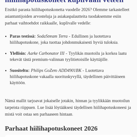
Etsitkö parasta hiilihapotuskonetta vuodelle 2026? Olemme tarkastelleet
asiantuntijoiden arvosteluja ja asiakaspalautteita tuodaksemme esiin
parhaat vaihtoehdot raikkaalle, kuplivalle vedelle:
Paras testissä:
SodaStream Terra
- Edullinen ja luotettava
hiilihapotuskone, joka tuottaa johdonmukaisesti hyviä tuloksia.
Ylellisin:
Aarke Carbonator III
- Tyylikäs muotoilu ja korkea laatu
tekevät tästä premium-valinnan tyylitietoisille käyttäjille.
Suositeltu:
Philips GoZero ADD4901BK
- Luotettava
hiilihapotuskone vakaalla suorituskyvyllä, täydellinen päivittäiseen
käyttöön.
Nämä mallit tarjoavat jokaiselle jotakin, hinnan ja tyylikkään muotoilun
tarpeista riippuen. Lue lisää löytääksesi täydellisen hiilihapotuskoneesi ja
mistä voit ostaa sen parhaaseen hintaan.
Parhaat hiilihapotuskoneet 2026