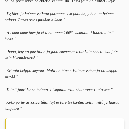
paljon positiivista palautetta kuluttajilta. Tässä joitakin esimerkkejä:
"Tyylikäs ja helppo vaihtaa patruuna. Iso painike, johon on helppo
painaa. Paras ostos pitkään aikaan."
"Hieman muovinen ja ei aina tunnu 100% vakaalta. Muuten toimii
hyvin."
"Ihana, käytän päivittäin ja juon enemmän vettä kuin ennen, kun join
vain kivennäisvettä."
"Erittäin helppo käyttää. Malli on hieno. Painaa vähän ja on helppo
siirtää."
"Toimii juuri kuten haluan. Lisäpullot ovat ehdottomasti plussaa."
"Koko perhe arvostaa tätä. Nyt ei tarvitse kantaa kotiin vettä ja limsaa
kaupasta."