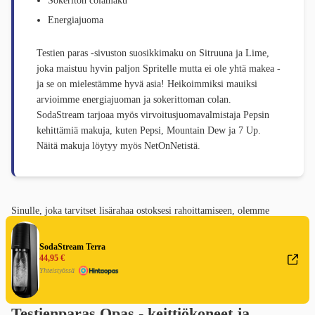
Sokeriton colamaku
Energiajuoma
Testien paras -sivuston suosikkimaku on Sitruuna ja Lime,
joka maistuu hyvin paljon Spritelle mutta ei ole yhtä makea -
ja se on mielestämme hyvä asia! Heikoimmiksi mauiksi
arvioimme energiajuoman ja sokerittoman colan.
SodaStream tarjoaa myös virvoitusjuomavalmistaja Pepsin
kehittämiä makuja, kuten Pepsi, Mountain Dew ja 7 Up.
Näitä makuja löytyy myös NetOnNetistä.
Sinulle, joka tarvitset lisärahaa ostoksesi rahoittamiseen, olemme
koonneet sivun
lainoista, joissa on alhainen korko
.
SodaStream Terra
44,95 €
Yhteistyössä
Testienparas Opas - keittiökoneet ja