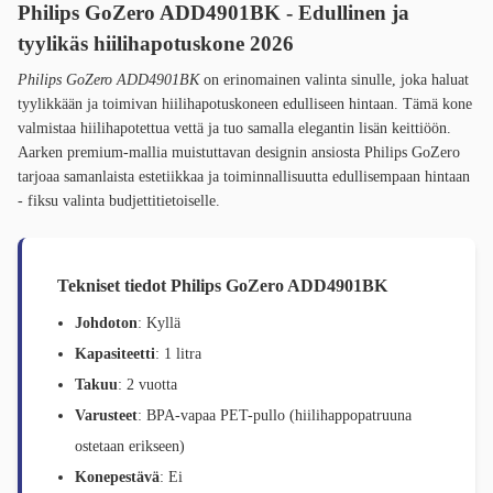
Philips GoZero ADD4901BK - Edullinen ja
tyylikäs hiilihapotuskone 2026
Philips GoZero ADD4901BK
on erinomainen valinta sinulle, joka haluat
tyylikkään ja toimivan hiilihapotuskoneen edulliseen hintaan. Tämä kone
valmistaa hiilihapotettua vettä ja tuo samalla elegantin lisän keittiöön.
Aarken premium-mallia muistuttavan designin ansiosta Philips GoZero
tarjoaa samanlaista estetiikkaa ja toiminnallisuutta edullisempaan hintaan
- fiksu valinta budjettitietoiselle.
Tekniset tiedot Philips GoZero ADD4901BK
Johdoton
: Kyllä
Kapasiteetti
: 1 litra
Takuu
: 2 vuotta
Varusteet
: BPA-vapaa PET-pullo (hiilihappopatruuna
ostetaan erikseen)
Konepestävä
: Ei