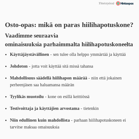
Yhteistyössä
Osto-opas: mikä on paras hiilihapotuskone?
Vaadimme seuraavia
ominaisuuksia
parhaimmalta hiilihapotuskoneelta
Käyttäjäystävällinen
- sen tulee olla helppo ymmärtää ja käyttää
Johdoton
- jotta voit käyttää sitä missä tahansa
Mahdollisuus säädellä hiilihapon määrää
- niin että jokainen
perheenjäsen saa haluamansa määrän
Tyylikäs muotoilu
- kone on esillä keittiössä
Testivoittaja ja käyttäjien arvostama
- tietenkin
Niin edullinen kuin mahdollista
- parhaan hiilihapotuskoneen ei
tarvitse maksaa omaisuuksia