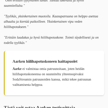
"Olen erittäin tyytyväinen tähän. Tuntuu tukevalta ja hyvin
suunnitellulta."
"Tyylikäs, yksinkertainen muotoilu. Kaasupatruuna on helppo asettaa
alhaalta ja kiertää paikoilleen. Yksinkertainen vipu veden
hiilihapotukseen."
"Erittäin laadukas ja hyvä hiilihapotuskone. Toimii täydellisesti ja on
todella tyylikäs."
Aarken hiilihapotuskoneen haittapuolet
Aarke
ei valmistaa omia patruunoitaan, joten heidän
hiilihapotuskoneensa on suunniteltu yhteensopivaksi
SodaStreamin patruunoiden kanssa, mikä tekee patruunan
vaihtamisesta helppoa.
Tästä voit ostaa Aarken testivoittaja-