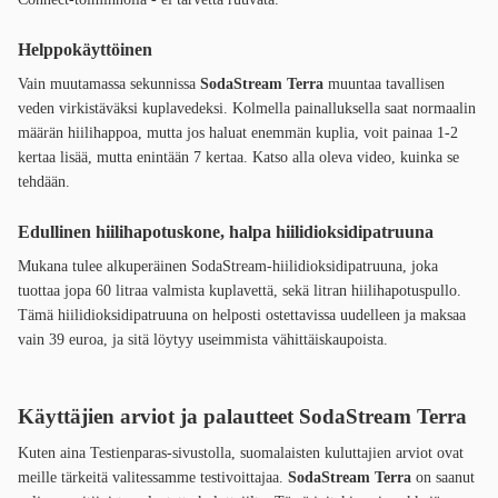
Helppokäyttöinen
Vain muutamassa sekunnissa
SodaStream Terra
muuntaa tavallisen
veden virkistäväksi kuplavedeksi. Kolmella painalluksella saat normaalin
määrän hiilihappoa, mutta jos haluat enemmän kuplia, voit painaa 1-2
kertaa lisää, mutta enintään 7 kertaa. Katso alla oleva video, kuinka se
tehdään.
Edullinen hiilihapotuskone, halpa hiilidioksidipatruuna
Mukana tulee alkuperäinen SodaStream-hiilidioksidipatruuna, joka
tuottaa jopa 60 litraa valmista kuplavettä, sekä litran hiilihapotuspullo.
Tämä hiilidioksidipatruuna on helposti ostettavissa uudelleen ja maksaa
vain 39 euroa, ja sitä löytyy useimmista vähittäiskaupoista.
Käyttäjien arviot ja palautteet
SodaStream Terra
Kuten aina Testienparas-sivustolla, suomalaisten kuluttajien arviot ovat
meille tärkeitä valitessamme testivoittajaa.
SodaStream Terra
on saanut