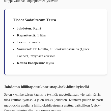
huippuvalinnan kuplajuomien ystäville.
Tiedot
SodaStream Terra
Johdoton:
Kyllä
Kapasiteetti:
1 litra
Takuu:
2 vuotta
Varusteet:
PET-pullo, hiilidioksidipatruuna (Quick
Connect) myydään erikseen
Kestää konepesun:
Kyllä
Johdoton hiilihapotuskone snap-lock-kiinnityksellä
Se on yksinkertaisen kaunis ja tyylikäs muotoilultaan, vie vain vähän
tilaa keittiön työtasolla ja on lisäksi johdoton. Kiinnität pullon helposti
snap-lockin avulla ja hiilidioksidipatruuna asettuu paikoilleen Quick-
Connect-toiminnolla - ei tarvetta ruuvata.