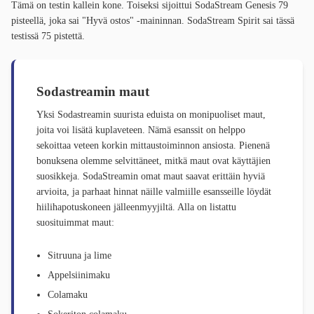
Tämä on testin kallein kone. Toiseksi sijoittui SodaStream Genesis 79
pisteellä, joka sai "Hyvä ostos" -maininnan. SodaStream Spirit sai tässä
testissä 75 pistettä.
Sodastreamin maut
Yksi Sodastreamin suurista eduista on monipuoliset maut,
joita voi lisätä kuplaveteen. Nämä esanssit on helppo
sekoittaa veteen korkin mittaustoiminnon ansiosta. Pienenä
bonuksena olemme selvittäneet, mitkä maut ovat käyttäjien
suosikkeja. SodaStreamin omat maut saavat erittäin hyviä
arvioita, ja parhaat hinnat näille valmiille esansseille löydät
hiilihapotuskoneen jälleenmyyjiltä. Alla on listattu
suosituimmat maut:
Sitruuna ja lime
Appelsiinimaku
Colamaku