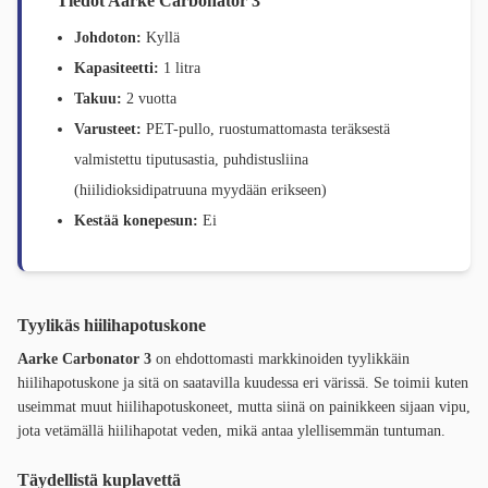
Tiedot
Aarke Carbonator 3
Johdoton:
Kyllä
Kapasiteetti:
1 litra
Takuu:
2 vuotta
Varusteet:
PET-pullo, ruostumattomasta teräksestä
valmistettu tiputusastia, puhdistusliina
(hiilidioksidipatruuna myydään erikseen)
Kestää konepesun:
Ei
Tyylikäs hiilihapotuskone
Aarke Carbonator 3
on ehdottomasti markkinoiden tyylikkäin
hiilihapotuskone ja sitä on saatavilla kuudessa eri värissä. Se toimii kuten
useimmat muut hiilihapotuskoneet, mutta siinä on painikkeen sijaan vipu,
jota vetämällä hiilihapotat veden, mikä antaa ylellisemmän tuntuman.
Täydellistä kuplavettä