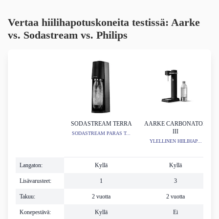
Vertaa hiilihapotuskoneita testissä: Aarke
vs. Sodastream vs. Philips
SODASTREAM TERRA
AARKE CARBONATOR
III
SODASTREAM PARAS T...
YLELLINEN HIILIHAP...
Langaton:
Kyllä
Kyllä
Lisävarusteet:
1
3
Takuu:
2 vuotta
2 vuotta
Konepestävä:
Kyllä
Ei