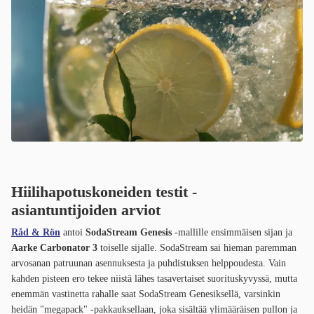
Hiilihapotuskoneiden testit -
asiantuntijoiden arviot
Råd & Rön
antoi
SodaStream Genesis
-mallille ensimmäisen sijan ja
Aarke Carbonator 3
toiselle sijalle. SodaStream sai hieman paremman
arvosanan patruunan asennuksesta ja puhdistuksen helppoudesta. Vain
kahden pisteen ero tekee niistä lähes tasavertaiset suorituskyvyssä, mutta
enemmän vastinetta rahalle saat SodaStream Genesiksellä, varsinkin
heidän "megapack" -pakkauksellaan, joka sisältää ylimääräisen pullon ja