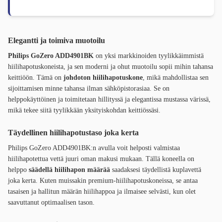
Elegantti ja toimiva muotoilu
Philips GoZero ADD4901BK
on yksi markkinoiden tyylikkäimmistä
hiilihapotuskoneista, ja sen moderni ja ohut muotoilu sopii mihin tahansa
keittiöön. Tämä on
johdoton hiilihapotuskone
, mikä mahdollistaa sen
sijoittamisen minne tahansa ilman sähköpistorasiaa. Se on
helppokäyttöinen ja toimitetaan hillityssä ja elegantissa mustassa värissä,
mikä tekee siitä tyylikkään yksityiskohdan keittiössäsi.
Täydellinen hiilihapotustaso joka kerta
Philips GoZero ADD4901BK:n avulla voit helposti valmistaa
hiilihapotettua vettä juuri oman makusi mukaan. Tällä koneella on
helppo
säädellä hiilihapon määrää
saadaksesi täydellistä kuplavettä
joka kerta. Kuten muissakin premium-hiilihapotuskoneissa, se antaa
tasaisen ja hallitun määrän hiilihappoa ja ilmaisee selvästi, kun olet
saavuttanut optimaalisen tason.