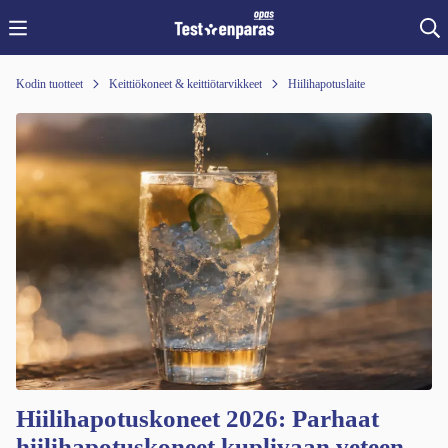
Kodin tuotteet
Keittiökoneet & keittiötarvikkeet
Hiilihapotuslaite
Hiilihapotuskoneet 2026: Parhaat
hiilihapotuskoneet kuplivaan veteen