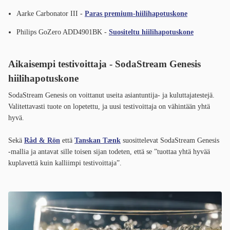
Aarke Carbonator III -
Paras premium-hiilihapotuskone
Philips GoZero ADD4901BK -
Suositeltu hiilihapotuskone
Aikaisempi testivoittaja - SodaStream Genesis
hiilihapotuskone
SodaStream Genesis on voittanut useita asiantuntija- ja kuluttajatestejä.
Valitettavasti tuote on lopetettu, ja uusi testivoittaja on vähintään yhtä
hyvä.
Sekä
Råd & Rön
että
Tanskan Tænk
suosittelevat SodaStream Genesis
-mallia ja antavat sille toisen sijan todeten, että se ”tuottaa yhtä hyvää
kuplavettä kuin kalliimpi testivoittaja”.