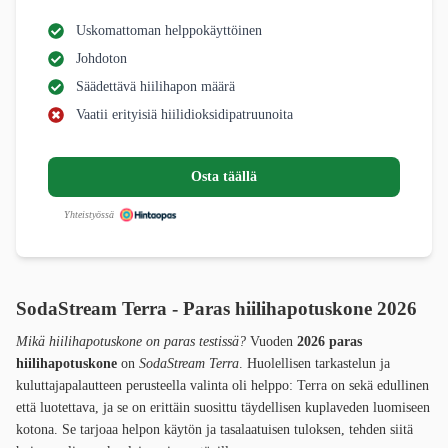
Uskomattoman helppokäyttöinen
Johdoton
Säädettävä hiilihapon määrä
Vaatii erityisiä hiilidioksidipatruunoita
Osta täällä
Yhteistyössä
SodaStream Terra - Paras hiilihapotuskone 2026
Mikä hiilihapotuskone on paras testissä?
Vuoden
2026 paras
hiilihapotuskone
on
SodaStream Terra
. Huolellisen tarkastelun ja
kuluttajapalautteen perusteella valinta oli helppo: Terra on sekä edullinen
että luotettava, ja se on erittäin suosittu täydellisen kuplaveden luomiseen
kotona. Se tarjoaa helpon käytön ja tasalaatuisen tuloksen, tehden siitä