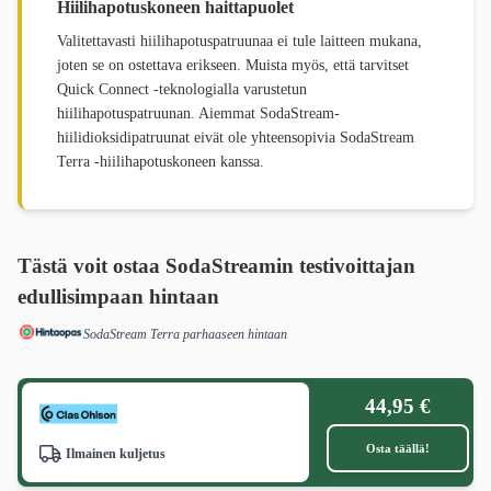
Hiilihapotuskoneen haittapuolet
Valitettavasti hiilihapotuspatruunaa ei tule laitteen mukana,
joten se on ostettava erikseen. Muista myös, että tarvitset
Quick Connect -teknologialla varustetun
hiilihapotuspatruunan. Aiemmat SodaStream-
hiilidioksidipatruunat eivät ole yhteensopivia SodaStream
Terra -hiilihapotuskoneen kanssa.
Tästä voit ostaa SodaStreamin testivoittajan
edullisimpaan hintaan
SodaStream Terra parhaaseen hintaan
44,95 €
Osta täällä!
Ilmainen kuljetus