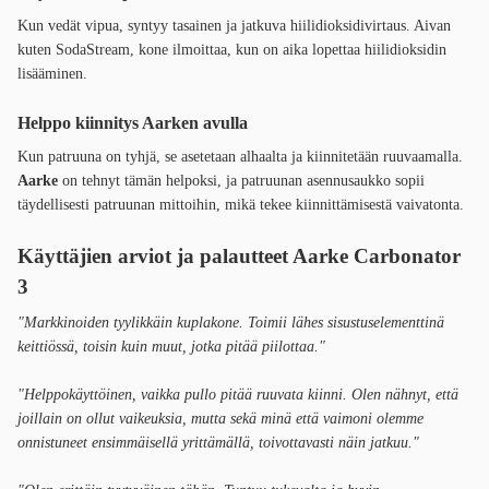
Kun vedät vipua, syntyy tasainen ja jatkuva hiilidioksidivirtaus. Aivan
kuten SodaStream, kone ilmoittaa, kun on aika lopettaa hiilidioksidin
lisääminen.
Helppo kiinnitys Aarken avulla
Kun patruuna on tyhjä, se asetetaan alhaalta ja kiinnitetään ruuvaamalla.
Aarke
on tehnyt tämän helpoksi, ja patruunan asennusaukko sopii
täydellisesti patruunan mittoihin, mikä tekee kiinnittämisestä vaivatonta.
Käyttäjien arviot ja palautteet
Aarke Carbonator
3
"Markkinoiden tyylikkäin kuplakone. Toimii lähes sisustuselementtinä
keittiössä, toisin kuin muut, jotka pitää piilottaa."
"Helppokäyttöinen, vaikka pullo pitää ruuvata kiinni. Olen nähnyt, että
joillain on ollut vaikeuksia, mutta sekä minä että vaimoni olemme
onnistuneet ensimmäisellä yrittämällä, toivottavasti näin jatkuu."