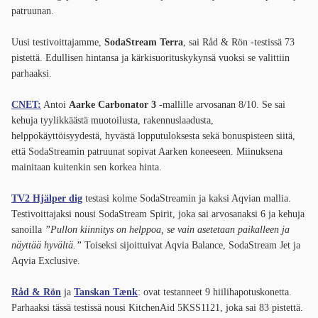
patruunan.
Uusi testivoittajamme,
SodaStream Terra
, sai Råd & Rön -testissä 73
pistettä. Edullisen hintansa ja kärkisuorituskykynsä vuoksi se valittiin
parhaaksi.
CNET:
Antoi
Aarke Carbonator 3
-mallille arvosanan 8/10. Se sai
kehuja tyylikkäästä muotoilusta, rakennuslaadusta,
helppokäyttöisyydestä, hyvästä lopputuloksesta sekä bonuspisteen siitä,
että SodaStreamin patruunat sopivat Aarken koneeseen. Miinuksena
mainitaan kuitenkin sen korkea hinta.
TV2 Hjälper dig
testasi kolme SodaStreamin ja kaksi Aqvian mallia.
Testivoittajaksi nousi SodaStream Spirit, joka sai arvosanaksi 6 ja kehuja
sanoilla
”Pullon kiinnitys on helppoa, se vain asetetaan paikalleen ja
näyttää hyvältä.”
Toiseksi sijoittuivat Aqvia Balance, SodaStream Jet ja
Aqvia Exclusive.
Råd & Rön
ja
Tanskan Tænk
: ovat testanneet 9 hiilihapotuskonetta.
Parhaaksi tässä testissä nousi KitchenAid 5KSS1121, joka sai 83 pistettä.