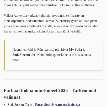
myös kehuja tyylikkäästä muotoilustaan, joka muistuttaa oluthanaa.
Vaikka Aarke saa korkeat kuluttaja-arvosanat, sen haaste on
hintakilpailussa SodaStreamin kanssa. Suorituskykyero on liian pieni,
jotta Aarke voisi nousta ykkössijalle, eikä Aarke myöskään tarjoa yhtä
laajaa valikoimaa makuja kuin SodaStream tällä hetkellä.
Huonoiten Råd & Rön -testissä pärjäsivät
My Soda
ja
SodaStream Jet
. Näitä hiilihapotuskoneita ei siis kannata
ostaa.
Parhaat hiilihapotuskoneet 2026 - Tärkeimmät
valinnat
SodaStream Terra -
Paras SodaStream testivoittaja