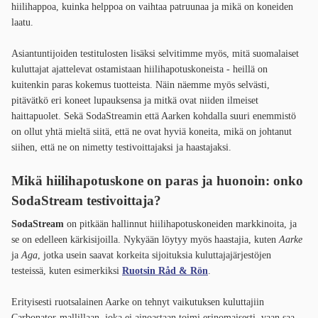
hiilihappoa, kuinka helppoa on vaihtaa patruunaa ja mikä on koneiden
laatu.
Asiantuntijoiden testitulosten lisäksi selvitimme myös, mitä suomalaiset
kuluttajat ajattelevat ostamistaan hiilihapotuskoneista - heillä on
kuitenkin paras kokemus tuotteista. Näin näemme myös selvästi,
pitävätkö eri koneet lupauksensa ja mitkä ovat niiden ilmeiset
haittapuolet. Sekä SodaStreamin että Aarken kohdalla suuri enemmistö
on ollut yhtä mieltä siitä, että ne ovat hyviä koneita, mikä on johtanut
siihen, että ne on nimetty testivoittajaksi ja haastajaksi.
Mikä hiilihapotuskone on paras
ja huonoin: onko
SodaStream testivoittaja?
SodaStream
on pitkään hallinnut hiilihapotuskoneiden markkinoita, ja
se on edelleen kärkisijoilla. Nykyään löytyy myös haastajia, kuten
Aarke
ja
Aga
, jotka usein saavat korkeita sijoituksia kuluttajajärjestöjen
testeissä, kuten esimerkiksi
Ruotsin Råd & Rön
.
Erityisesti ruotsalainen Aarke on tehnyt vaikutuksen kuluttajiin
Carbonator-mallillaan, joka ei ainoastaan toimi erinomaisesti, vaan saa