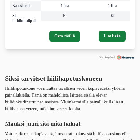
Kapasiteetti:
1 litra
1 litra
Sis.
Ei
Ei
hiilidioksidipullo:
Osta täällä
Lue lisää
Yhteistyössä
Siksi tarvitset hiilihapotuskoneen
Hiilihapotuskone voi muuttaa tavallisen veden kuplavedeksi yhdellä
painalluksella. Tämä on mahdollista laitteen sisällä olevan
hiilidioksidipatruunan ansiosta. Yksinkertaisilla painalluksilla lisäät
hiilihappoa veteen, mikä luo veteen kuplia.
Mauksi juuri sitä mitä haluat
Voit tehdä omaa kuplavettä, limsaa tai makuvesiä hiilihapotuskoneella.