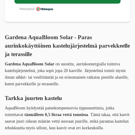
Yhteistyössä
Gardena AquaBloom Solar
- Paras
aurinkokäyttöinen kastelujärjestelmä parvekkeelle
ja terassille
Gardena AquaBloom Solar
on suosittu, aurinkoenergialla toimiva
kastelujärjestelmä, joka sopii jopa 20 kasville. Järjestelmä toimii täysin
ilman sähkö- tai vesiliitäntää ja on erinomainen ratkaisu pienille alueille,
kuten parvekkeille ja terasseille.
Tarkka juurten kastelu
AquaBloom hyödyntää painekompensoivia tippusuuttimia, jotka
toimittavat
täsmälleen 0,5 litraa vettä tunnissa
. Tämä takaa, että kasvit
saavat juuri oikean määrän vettä suoraan juurille, mikä parantaa kastelun
tehokkuutta myös silloin, kun kasvit ovat eri korkeuksilla.