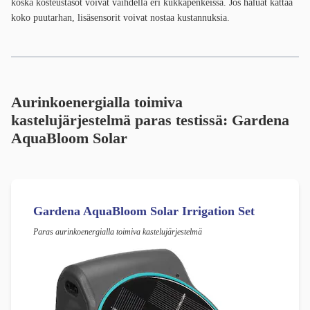
koska kosteustasot voivat vaihdella eri kukkapenkeissä. Jos haluat kattaa
koko puutarhan, lisäsensorit voivat nostaa kustannuksia.
Aurinkoenergialla toimiva
kastelujärjestelmä paras testissä:
Gardena
AquaBloom Solar
Gardena AquaBloom Solar Irrigation Set
Paras aurinkoenergialla toimiva kastelujärjestelmä