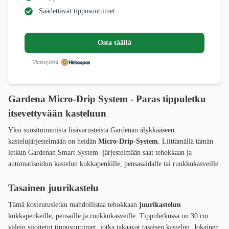
Säädettävät tippusuuttimet
Osta täällä
Yhteistyössä
Gardena Micro-Drip System - Paras tippuletku
itsevettyvään kasteluun
Yksi suosituimmista lisävarusteista Gardenan älykkääseen
kastelujärjestelmään on heidän
Micro-Drip-System
. Liittämällä tämän
letkun Gardenan Smart System -järjestelmään saat tehokkaan ja
automatisoidun kastelun kukkapenkille, pensasaidalle tai ruukkukasveille.
Tasainen juurikastelu
Tämä kosteutusletku mahdollistaa tehokkaan
juurikastelun
kukkapenkeille, pensaille ja ruukkukasveille. Tippuletkussa on 30 cm
välein sijoitetut tippusuuttimet, jotka takaavat tasaisen kastelun. Jokainen