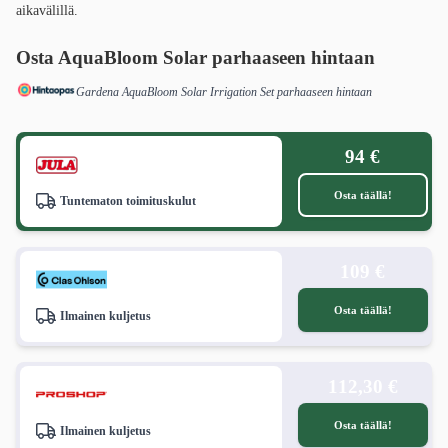
aikavälillä.
Osta AquaBloom Solar
parhaaseen hintaan
Gardena AquaBloom Solar Irrigation Set parhaaseen hintaan
94 €
Osta täällä!
Tuntematon toimituskulut
109 €
Osta täällä!
Ilmainen kuljetus
112,30 €
Osta täällä!
Ilmainen kuljetus