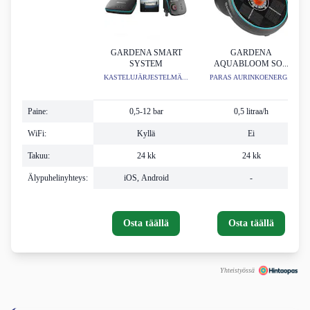
GARDENA SMART
GARDENA
SYSTEM
AQUABLOOM SO...
KASTELUJÄRJESTELMÄ...
PARAS AURINKOENERG...
Paine:
0,5-12 bar
0,5 litraa/h
WiFi:
Kyllä
Ei
Takuu:
24 kk
24 kk
Älypuhelinyhteys:
iOS, Android
-
Osta täällä
Osta täällä
Yhteistyössä