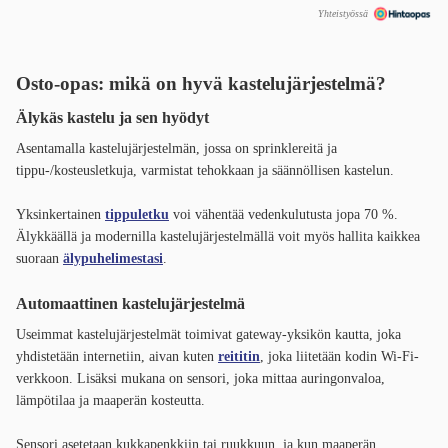
Yhteistyössä
Osto-opas: mikä on hyvä kastelujärjestelmä?
Älykäs kastelu ja sen hyödyt
Asentamalla kastelujärjestelmän, jossa on sprinklereitä ja
tippu-/kosteusletkuja, varmistat tehokkaan ja säännöllisen kastelun.
Yksinkertainen
tippuletku
voi vähentää vedenkulutusta jopa 70 %.
Älykkäällä ja modernilla kastelujärjestelmällä voit myös hallita kaikkea
suoraan
älypuhelimestasi
.
Automaattinen kastelujärjestelmä
Useimmat kastelujärjestelmät toimivat gateway-yksikön kautta, joka
yhdistetään internetiin, aivan kuten
reititin
, joka liitetään kodin Wi-Fi-
verkkoon. Lisäksi mukana on sensori, joka mittaa auringonvaloa,
lämpötilaa ja maaperän kosteutta.
Sensori asetetaan kukkapenkkiin tai ruukkuun, ja kun maaperän