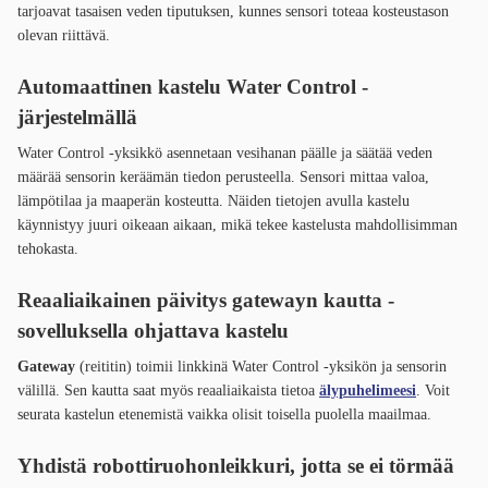
tarjoavat tasaisen veden tiputuksen, kunnes sensori toteaa kosteustason
olevan riittävä.
Automaattinen kastelu Water Control -
järjestelmällä
Water Control -yksikkö asennetaan vesihanan päälle ja säätää veden
määrää sensorin keräämän tiedon perusteella. Sensori mittaa valoa,
lämpötilaa ja maaperän kosteutta. Näiden tietojen avulla kastelu
käynnistyy juuri oikeaan aikaan, mikä tekee kastelusta mahdollisimman
tehokasta.
Reaaliaikainen päivitys gatewayn kautta -
sovelluksella ohjattava kastelu
Gateway
(reititin) toimii linkkinä Water Control -yksikön ja sensorin
välillä. Sen kautta saat myös reaaliaikaista tietoa
älypuhelimeesi
. Voit
seurata kastelun etenemistä vaikka olisit toisella puolella maailmaa.
Yhdistä robottiruohonleikkuri, jotta se ei törmää