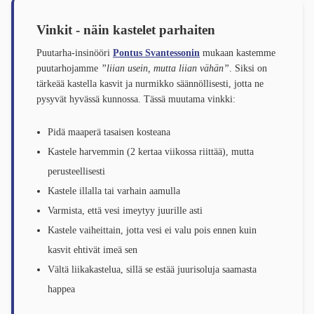
Vinkit - näin kastelet parhaiten
Puutarha-insinööri
Pontus Svantessonin
mukaan kastemme
puutarhojamme
”liian usein, mutta liian vähän”
. Siksi on
tärkeää kastella kasvit ja nurmikko säännöllisesti, jotta ne
pysyvät hyvässä kunnossa. Tässä muutama vinkki:
Pidä maaperä tasaisen kosteana
Kastele harvemmin (2 kertaa viikossa riittää), mutta
perusteellisesti
Kastele illalla tai varhain aamulla
Varmista, että vesi imeytyy juurille asti
Kastele vaiheittain, jotta vesi ei valu pois ennen kuin
kasvit ehtivät imeä sen
Vältä liikakastelua, sillä se estää juurisoluja saamasta
happea