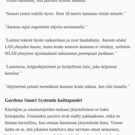
"Olisin odottanut, että paristot olisivat mukana."
"Sensori toimii todella hyvin. Noin 18 metrin kantama riittää minulle."
"Asennus sujui ongelmitta ohjeita seuraamalla."
"Laitteet tekevät hyvän vaikutelman ja ovat laadukkaita. Asensin aluksi
LAN-yhteyden kautta, mutta koska sensorin kantama ei riittänyt, vaihdoin
WLAN-yhteyteen sijoittaakseni tukiaseman parempaan paikkaan."
"Luotettava, helppokäyttöinen ja hyödyllinen laite, joka helpottaa
kastelua."
"Järjestelmä pelasti nurmikkoni kuuman kesän aikana, kun olin lomalla."
Gardena Smart Systemin haittapuolet
Käyttäjien ja asiantuntijoiden mukaan järjestelmässä on kaksi
haittapuolta. Ensinnäkin paristot eivät sisälly pakkaukseen, mikä on
hieman harmillista, kun otetaan huomioon järjestelmän hinta. Toinen
haitta on se, että jokainen kasteltava alue tarvitsee oman sensorinsa,