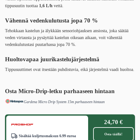
tippusuutin tuottaa
1,6 L/h
vettä.
Vähennä vedenkulutusta jopa 70 %
Tehokkaan kastelun ja älykkään sensoriohjauksen ansiosta, joka säätää
veden virtausta ja pysäyttää kastelun oikeaan aikaan, voit vähentää
vedenkulutustasi puutarhassa jopa 70 %.
Huoltovapaa juurikastelujärjestelmä
Tippusuuttimet ovat itsestään puhdistuvia, eikä järjestelmä vaadi huoltoa.
Osta Micro-Drip-letku
parhaaseen hintaan
Gardena Micro Drip System 15m parhaaseen hintaan
24,70 €
Osta täällä!
Sisältää kuljetusmaksun 6.99 euroa