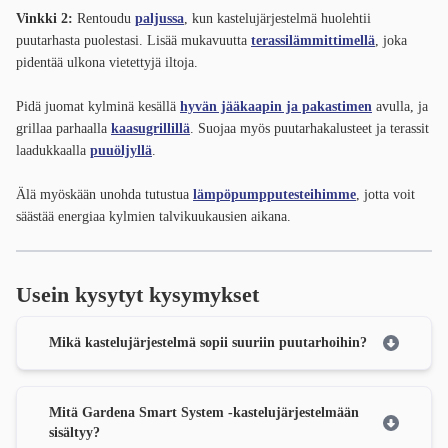
Vinkki 2:
Rentoudu
paljussa
, kun kastelujärjestelmä huolehtii
puutarhasta puolestasi. Lisää mukavuutta
terassilämmittimellä
, joka
pidentää ulkona vietettyjä iltoja.
Pidä juomat kylminä kesällä
hyvän jääkaapin ja pakastimen
avulla, ja
grillaa parhaalla
kaasugrillillä
. Suojaa myös puutarhakalusteet ja terassit
laadukkaalla
puuöljyllä
.
Älä myöskään unohda tutustua
lämpöpumpputesteihimme
, jotta voit
säästää energiaa kylmien talvikuukausien aikana.
Usein kysytyt kysymykset
Mikä kastelujärjestelmä sopii suuriin puutarhoihin?
Mitä Gardena Smart System -kastelujärjestelmään
sisältyy?