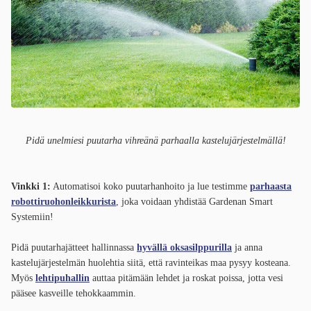
Pidä unelmiesi puutarha vihreänä parhaalla kastelujärjestelmällä!
Vinkki 1:
Automatisoi koko puutarhanhoito ja lue testimme
parhaasta
robottiruohonleikkurista
, joka voidaan yhdistää Gardenan Smart
Systemiin!
Pidä puutarhajätteet hallinnassa
hyvällä oksasilppurilla
ja anna
kastelujärjestelmän huolehtia siitä, että ravinteikas maa pysyy kosteana.
Myös
lehtipuhallin
auttaa pitämään lehdet ja roskat poissa, jotta vesi
pääsee kasveille tehokkaammin.