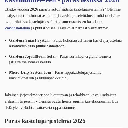
Etsitkö vuoden 2026 parasta automaattista kastelujärjestelmää? Olemme
analysoineet uusimmat asiantuntija-arviot ja selvittäneet, mitä mieltä he
ovat erilaisista kastelujärjestelmistä automaattiseen kasteluun
kasvihuoneissa
ja puutarhoissa. Tässä ovat parhaat valintamme:
Gardena Smart System
- Paras kokonaisvaltainen kastelujärjestelmä
automatisoituun puutarhanhoitoon.
Gardena AquaBloom Solar
- Paras aurinkoenergialla toimiva
järjestelmä lomakasteluun.
Micro-Drip-System 15m
- Paras tippukastelujärjestelmä
kasvihuoneisiin ja kukkapenkkeihin.
Jokainen järjestelmä tarjoaa luotettavan ja tehokkaan kasteluratkaisun
erilaisiin tarpeisiin - pienistä puutarhoista suuriin kasvihuoneisiin. Lue
lisää yksityiskohtia kattavasta oppaastamme.
Paras kastelujärjestelmä 2026