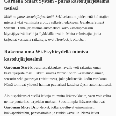
Gardena Smart System - paras kastelujärjestelmä
testissä
Mikä on paras kastelujärjestelmä?
Sekä asiantuntijoiden että kuluttajien
mielestä yksi valmistaja erottuu selkeästi edukseen:
Gardena Smart
System
. Tämä järjestelmä automatisoi koko kasteluprosessin
käyttäjäystävällisellä ja älykkäällä tavalla. Muita valmistajia, jotka
tarjoavat vastaavia ratkaisuja, ovat
Hozelock
ja
Kärcher
.
Rakenna oma Wi-Fi-yhteydellä toimiva
kastelujärjestelmä
Gardenan Start-kit
-aloituspakkauksen avulla voit rakentaa oman
kastelujärjestelmäsi. Paketti sisältää
Water Control
-kasteluohjaimen,
sensorin sekä gatewayn (reitittimen), joka yhdistetään kodin verkkoon.
Nämä toimivat yhdessä halliten puutarhasi kastelua täysin automaattisesti.
Aloituspakkaus ei sisällä letkuja tai muita lisätarvikkeita, vaan voit valita
ne itse puutarhasi tarpeiden mukaan. Suosituimpia lisävarusteita ovat
Gardenan Micro Drip
-letkut, jotka soveltuvat erinomaisesti
kukkapenkkeihin, pensasaitoihin ja ruukkukasveille. Nämä letkut