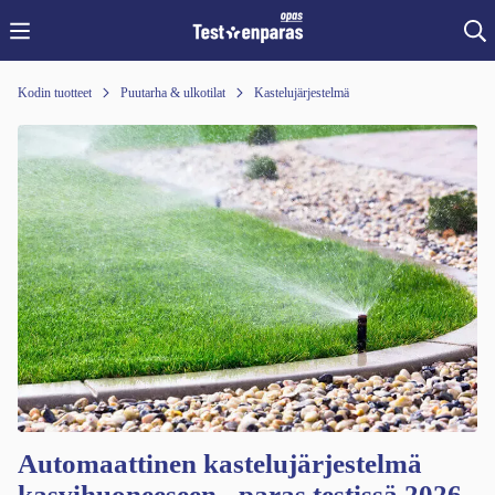
Kodin tuotteet
Puutarha & ulkotilat
Kastelujärjestelmä
Automaattinen kastelujärjestelmä
kasvihuoneeseen - paras testissä 2026