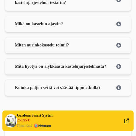
kastelujärjestelmä testattu?
Mikä on kastelun ajastin?
Miten aurinkokastelu toimii?
Mitä hyötyä on älykkäästä kastelujärjestelmästä?
Kuinka paljon vettä voi säästää tippuletkulla?
Gardena Smart System
250,95 €
Yhteistyössä