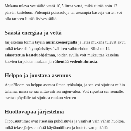
Mukana tuleva vesisäiliö vetää 10,5 litraa vettä, mikä riittää noin 12
päivän kasteluun. Pidempiä poissaoloja tai useampia kasveja varten voi
olla tarpeen liittää lisävesisäiliö.
Säästä energiaa ja vettä
Järjestelmä toimii täysin
aurinkoenergialla
ja lataa mukana tulevat akut,
mikä tekee siitä ympäristöystävällisen vaihtoehdon. Siinä on
14
esiasetettua kasteluohjelmaa
, joiden avulla voit mukauttaa kastelua
kasvien tarpeiden mukaan ja
vähentää vedenkulutusta
.
Helppo ja joustava asennus
AquaBloom on helppo asentaa ilman työkaluja, ja sen voi sijoittaa mihin
tahansa, missä se saa riittävästi auringonvaloa. Voit ripustaa sen seinälle,
asettaa pöydälle tai sijoittaa ruukun viereen.
Huoltovapaa järjestelmä
Tippusuuttimet ovat itsestään puhdistuvia ja vaativat vain vähän huoltoa,
mikä tekee järjestelmästä käytännöllisen ja luotettavan pitkällä