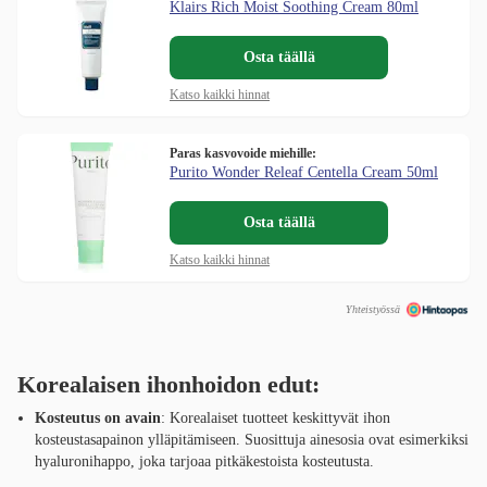
Klairs Rich Moist Soothing Cream 80ml
Osta täällä
Katso kaikki hinnat
Paras kasvovoide miehille:
Purito Wonder Releaf Centella Cream 50ml
Osta täällä
Katso kaikki hinnat
Yhteistyössä
Korealaisen ihonhoidon edut:
Kosteutus on avain
: Korealaiset tuotteet keskittyvät ihon
kosteustasapainon ylläpitämiseen. Suosittuja ainesosia ovat esimerkiksi
hyaluronihappo, joka tarjoaa pitkäkestoista kosteutusta.