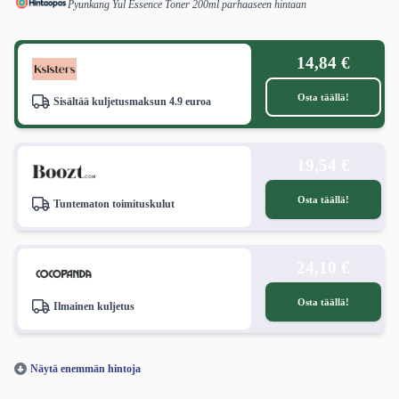
Pyunkang Yul Essence Toner 200ml parhaaseen hintaan
14,84 €
Osta täällä!
Sisältää kuljetusmaksun 4.9 euroa
19,54 €
Osta täällä!
Tuntematon toimituskulut
24,10 €
Osta täällä!
Ilmainen kuljetus
Näytä enemmän hintoja