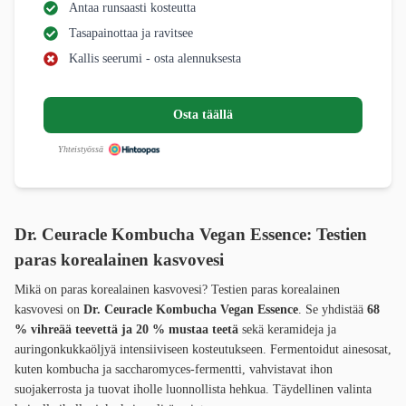
Antaa runsaasti kosteutta
Tasapainottaa ja ravitsee
Kallis seerumi - osta alennuksesta
Osta täällä
Yhteistyössä
Dr. Ceuracle Kombucha Vegan Essence: Testien
paras korealainen kasvovesi
Mikä on paras korealainen kasvovesi? Testien paras korealainen
kasvovesi on
Dr. Ceuracle Kombucha Vegan Essence
. Se yhdistää
68
% vihreää teevettä ja 20 % mustaa teetä
sekä keramideja ja
auringonkukkaöljyä intensiiviseen kosteutukseen. Fermentoidut ainesosat,
kuten kombucha ja saccharomyces-fermentti, vahvistavat ihon
suojakerrosta ja tuovat iholle luonnollista hehkua. Täydellinen valinta