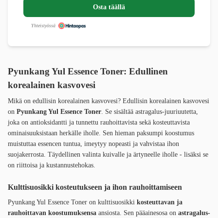
Osta täällä
Yhteistyössä
Pyunkang Yul Essence Toner: Edullinen
korealainen kasvovesi
Mikä on edullisin korealainen kasvovesi? Edullisin korealainen kasvovesi
on
Pyunkang Yul Essence Toner
. Se sisältää astragalus-juuriuutetta,
joka on antioksidantti ja tunnettu rauhoittavista sekä kosteuttavista
ominaisuuksistaan herkälle iholle. Sen hieman paksumpi koostumus
muistuttaa essencen tuntua, imeytyy nopeasti ja vahvistaa ihon
suojakerrosta. Täydellinen valinta kuivalle ja ärtyneelle iholle - lisäksi se
on riittoisa ja kustannustehokas.
Kulttisuosikki kosteutukseen ja ihon rauhoittamiseen
Pyunkang Yul Essence Toner on kulttisuosikki
kosteuttavan ja
rauhoittavan koostumuksensa
ansiosta. Sen pääainesosa on
astragalus-