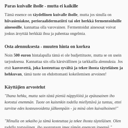
Paras kuivalle iholle - mutta ei kaikille
Tämä essence on
täydellinen kuivalle iholle
, mutta jos sinulla on
hiivasieniakne, perioraalidermatiitti tai olet herkkä fermentoiduille
ainesosille
, kannattaa olla varovainen. Fermentoidut ainesosat voivat
joskus ärsyttää herkkää ihoa ja pahentaa ongelmia.
Osta alennuksesta - muuten hinta on korkea
Noin
500 euron
hintalapulla tämä ei ole budjettituote, mutta se on usein
tarjouksessa. Kannattaa siis olla kärsivällinen ja tarkkailla alennuksia. Jos
etsit
kasvovettä, joka kosteuttaa syvältä ja tekee ihosta täyteläisen ja
hehkuvan
, tämä tuote on ehdottomasti kokeilemisen arvoinen!
Käyttäjien arvostelut
"Ihana hehku, mutta sain tästä pieniä näppylöitä ja epätasainen iho
korostui enemmän. Tuote on kuitenkin todella miellyttävä ja tuntuu, ettei
tarvitse edes kosteusvoidetta jälkeenpäin - ja minä olen kuivaihoinen!"
"Minulla on sekaiho ja tämä kosteuttaa ja tekee ihosta täyteläisen. Olen
todella tyytyväinen, iho suorastaan imee tämän essencen itseensä."