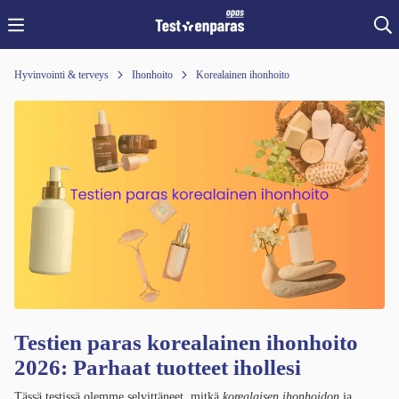
Hyvinvointi & terveys
Ihonhoito
Korealainen ihonhoito
Testien paras korealainen ihonhoito
2026: Parhaat tuotteet ihollesi
Tässä testissä olemme selvittäneet, mitkä
korealaisen ihonhoidon
ja