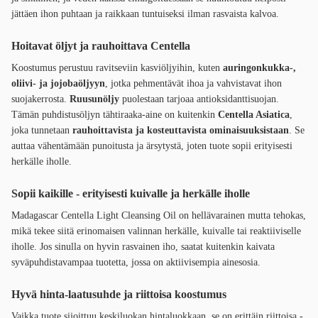
jättäen ihon puhtaan ja raikkaan tuntuiseksi ilman rasvaista kalvoa.
Hoitavat öljyt ja rauhoittava Centella
Koostumus perustuu ravitseviin kasviöljyihin, kuten
auringonkukka-,
oliivi- ja jojobaöljyyn
, jotka pehmentävät ihoa ja vahvistavat ihon
suojakerrosta.
Ruusunöljy
puolestaan tarjoaa antioksidanttisuojan.
Tämän puhdistusöljyn tähtiraaka-aine on kuitenkin
Centella Asiatica
,
joka tunnetaan
rauhoittavista ja kosteuttavista ominaisuuksistaan
. Se
auttaa vähentämään punoitusta ja ärsytystä, joten tuote sopii erityisesti
herkälle iholle.
Sopii kaikille - erityisesti kuivalle ja herkälle iholle
Madagascar Centella Light Cleansing Oil on hellävarainen mutta tehokas,
mikä tekee siitä erinomaisen valinnan herkälle, kuivalle tai reaktiiviselle
iholle. Jos sinulla on hyvin rasvainen iho, saatat kuitenkin kaivata
syväpuhdistavampaa tuotetta, jossa on aktiivisempia ainesosia.
Hyvä hinta-laatusuhde ja riittoisa koostumus
Vaikka tuote sijoittuu keskiluokan hintaluokkaan, se on erittäin riittoisa -