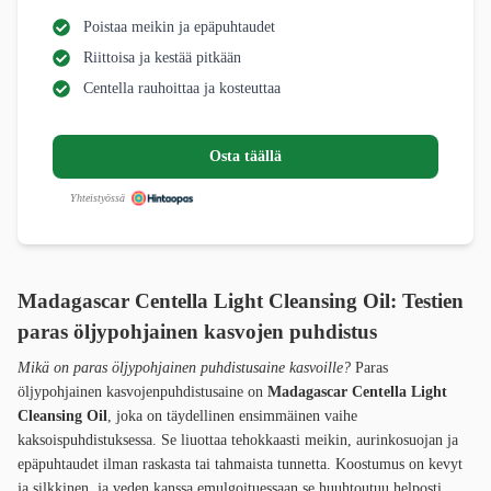
Poistaa meikin ja epäpuhtaudet
Riittoisa ja kestää pitkään
Centella rauhoittaa ja kosteuttaa
Osta täällä
Yhteistyössä
Madagascar Centella Light Cleansing Oil: Testien
paras öljypohjainen kasvojen puhdistus
Mikä on paras öljypohjainen puhdistusaine kasvoille?
Paras
öljypohjainen kasvojenpuhdistusaine on
Madagascar Centella Light
Cleansing Oil
, joka on täydellinen ensimmäinen vaihe
kaksoispuhdistuksessa. Se liuottaa tehokkaasti meikin, aurinkosuojan ja
epäpuhtaudet ilman raskasta tai tahmaista tunnetta. Koostumus on kevyt
ja silkkinen, ja veden kanssa emulgoituessaan se huuhtoutuu helposti