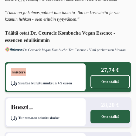
"Tämä on jo kolmas pulloni tätä tuotetta. Iho on kosteutettu ja saa
kauniin hehkun - olen erittäin tyytyväinen!"
Täältä ostat Dr. Ceuracle Kombucha Vegan Essence -
essencen edullisimmin
Dr.Ceuracle Vegan Kombucha Tea Essence 150ml parhaaseen hintaan
27,74 €
Osta täällä!
Sisältää kuljetusmaksun 4.9 euroa
28,20 €
Osta täällä!
Tuntematon toimituskulut