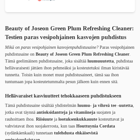
Beauty of Joseon Green Plum Refreshing Cleaner:
Testien paras vesipohjainen kasvojen puhdistus
Mikä on paras vesipohjainen kasvojenpuhdistusaine?
Paras vesipohjainen
puhdistusaine on
Beauty of Joseon Green Plum Refreshing Cleaner
.
Tämä geelimäinen puhdistusaine, joka sisältää
luumuuutetta
, puhdistaa
hellävaraisesti jättäen ihon pehmeäksi ja kosteutetuksi ilman kiristävää
tunnetta. Toisin kuin monet muut puhdistusaineet, tämä saa ihon
tuntumaan jopa kosteutetummalta pesun jälkeen kuin ennen sitä.
Hellävaraiset kasviuutteet tehokkaaseen puhdistukseen
Tämä puhdistusaine sisältää yhdistelmän
luumu- ja vihreä tee -uutetta
,
jotka ovat täynnä
antioksidantteja ja vitamiineja
suojaten ja
rauhoittaen ihoa.
Riisiuute
ja
lootuksenkukkauute
kosteuttavat ja
vahvistavat ihon suojakerrosta, kun taas
Houttuynia Cordata
(sydänkäenkaali) tunnetaan
tulehdusta ehkäisevistä
ominaisuuksistaan
.