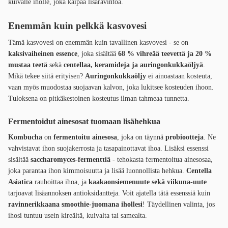
kuivalle iholle, joka kaipaa lisäravintoa.
Enemmän kuin pelkkä kasvovesi
Tämä kasvovesi on enemmän kuin tavallinen kasvovesi - se on
kaksivaiheinen essence
, joka sisältää
68 % vihreää teevettä ja 20 %
mustaa teetä
sekä
centellaa, keramideja ja auringonkukkaöljyä
.
Mikä tekee siitä erityisen?
Auringonkukkaöljy
ei ainoastaan kosteuta,
vaan myös muodostaa suojaavan kalvon, joka lukitsee kosteuden ihoon.
Tuloksena on pitkäkestoinen kosteutus ilman tahmeaa tunnetta.
Fermentoidut ainesosat tuomaan lisähehkua
Kombucha
on
fermentoitu ainesosa
, joka on täynnä
probiootteja
. Ne
vahvistavat ihon suojakerrosta ja tasapainottavat ihoa. Lisäksi essenssi
sisältää
saccharomyces-fermenttiä
- tehokasta fermentoitua ainesosaa,
joka parantaa ihon kimmoisuutta ja lisää luonnollista hehkua.
Centella
Asiatica
rauhoittaa ihoa, ja
kaakaonsiemenuute sekä viikuna-uute
tarjoavat lisäannoksen antioksidantteja. Voit ajatella tätä essenssiä kuin
ravinnerikkaana smoothie-juomana ihollesi
! Täydellinen valinta, jos
ihosi tuntuu usein kireältä, kuivalta tai samealta.