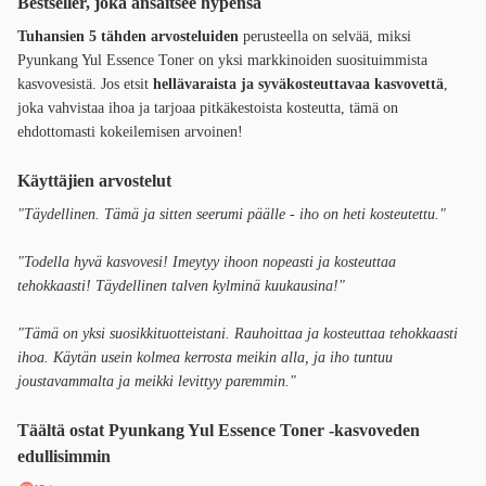
Bestseller, joka ansaitsee hypensä
Tuhansien 5 tähden arvosteluiden
perusteella on selvää, miksi
Pyunkang Yul Essence Toner on yksi markkinoiden suosituimmista
kasvovesistä. Jos etsit
hellävaraista ja syväkosteuttavaa kasvovettä
,
joka vahvistaa ihoa ja tarjoaa pitkäkestoista kosteutta, tämä on
ehdottomasti kokeilemisen arvoinen!
Käyttäjien arvostelut
"Täydellinen. Tämä ja sitten seerumi päälle - iho on heti kosteutettu."
"Todella hyvä kasvovesi! Imeytyy ihoon nopeasti ja kosteuttaa
tehokkaasti! Täydellinen talven kylminä kuukausina!"
"Tämä on yksi suosikkituotteistani. Rauhoittaa ja kosteuttaa tehokkaasti
ihoa. Käytän usein kolmea kerrosta meikin alla, ja iho tuntuu
joustavammalta ja meikki levittyy paremmin."
Täältä ostat Pyunkang Yul Essence Toner -kasvoveden
edullisimmin