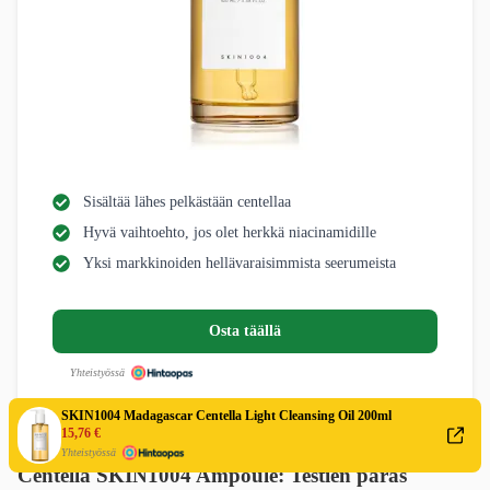
Sisältää lähes pelkästään centellaa
Hyvä vaihtoehto, jos olet herkkä niacinamidille
Yksi markkinoiden hellävaraisimmista seerumeista
Osta täällä
Yhteistyössä
SKIN1004 Madagascar Centella Light Cleansing Oil 200ml
15,76 €
Yhteistyössä
Centella SKIN1004 Ampoule: Testien paras