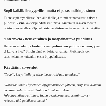
Sopii kaikille ihotyypeille - mutta ei paras meikinpoistoon
Tuote sopii täydellisesti herkälle iholle ja toimii erinomaisesti
toisena
puhdistuksena
kaksoispuhdistusrutiinissa. Kuitenkin raskaan meikin
poistoon suositellaan öljypohjaista puhdistusainetta ennen tämän käyttöä.
Yhteenveto - hellävarainen ja tasapainottava puhdistus
Haluatko
miedon ja kosteuttavan geelimäisen puhdistusaineen
, joka
ei kuivata ihoa? Silloin tämä on loistava valinta! Meikinpoistoon
suosittelemme kuitenkin ensin öljypuhdistusta.
Käyttäjien arvostelut
"Todella kevyt iholla ja tekee ihosta raikkaan tuntuisen."
"Rakastan tätä! Täydellinen öljypuhdistuksen jälkeen, erityisesti Klairsin
cleansing oilin kanssa! Tästä on tullut suosikkini
kaksoispuhdistusrutiinissa. Ihana geelikoostumus, erittäin kevyt -
rakastan tätä puhdistusainetta!"