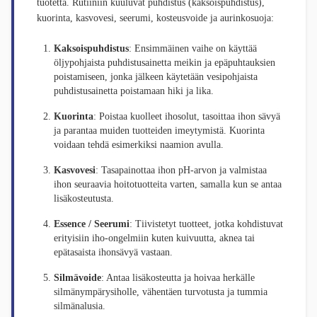
tuotetta. Rutiiniin kuuluvat puhdistus (kaksoispuhdistus),
kuorinta, kasvovesi, seerumi, kosteusvoide ja aurinkosuoja:
Kaksoispuhdistus
: Ensimmäinen vaihe on käyttää
öljypohjaista puhdistusainetta meikin ja epäpuhtauksien
poistamiseen, jonka jälkeen käytetään vesipohjaista
puhdistusainetta poistamaan hiki ja lika.
Kuorinta
: Poistaa kuolleet ihosolut, tasoittaa ihon sävyä
ja parantaa muiden tuotteiden imeytymistä. Kuorinta
voidaan tehdä esimerkiksi naamion avulla.
Kasvovesi
: Tasapainottaa ihon pH-arvon ja valmistaa
ihon seuraavia hoitotuotteita varten, samalla kun se antaa
lisäkosteutusta.
Essence / Seerumi
: Tiivistetyt tuotteet, jotka kohdistuvat
erityisiin iho-ongelmiin kuten kuivuutta, aknea tai
epätasaista ihonsävyä vastaan.
Silmävoide
: Antaa lisäkosteutta ja hoivaa herkälle
silmänympärysiholle, vähentäen turvotusta ja tummia
silmänalusia.