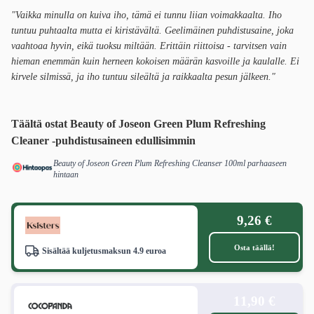
"Vaikka minulla on kuiva iho, tämä ei tunnu liian voimakkaalta. Iho
tuntuu puhtaalta mutta ei kiristävältä. Geelimäinen puhdistusaine, joka
vaahtoaa hyvin, eikä tuoksu miltään. Erittäin riittoisa - tarvitsen vain
hieman enemmän kuin herneen kokoisen määrän kasvoille ja kaulalle. Ei
kirvele silmissä, ja iho tuntuu sileältä ja raikkaalta pesun jälkeen."
Täältä ostat Beauty of Joseon Green Plum Refreshing
Cleaner -puhdistusaineen edullisimmin
Beauty of Joseon Green Plum Refreshing Cleanser 100ml parhaaseen
hintaan
9,26 €
Osta täällä!
Sisältää kuljetusmaksun 4.9 euroa
11,90 €