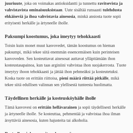
juuriuute
, joka on voimakas antioksidantti ja tunnettu
ravitsevista ja
vahvistavista ominaisuuksistaan
. Uute sisältää runsaasti
tulehdusta
ehkäiseviä ja ihoa vahvistavia ainesosia
, minkä ansiosta tuote sopii
erityisesti herkälle ja ärtyneelle iholle.
Paksumpi koostumus, joka imeytyy tehokkaasti
Toisin kuin monet muut kasvovedet, tämän koostumus on hieman
paksumpi, mikä tekee siitä enemmän essencemäisen kuin perinteisen
kasvoveden. Sen kosteuttavat ainesosat auttavat ylläpitämään ihon
kosteustasapainoa, kun taas arginiini vahvistaa ihon suojakerrosta. Tuote
imeytyy ihoon tehokkaasti ja jättää ihon pehmeäksi ja kosteutetuksi.
Koska tuote on erittäin riittoisa,
pieni määrä riittää pitkälle
, mikä
tekee siitä edullisen valinnan sen ylellisestä tunteesta huolimatta.
Täydellinen herkälle ja kosteusköyhälle iholle
Tämä kasvovesi on
erittäin hellävarainen
ja sopii täydellisesti herkälle
ja ärtyneelle iholle. Se kosteuttaa, pehmentää ja vahvistaa ihoa ilman
ärsyttäviä ainesosia, kuten hajusteita tai alkoholia.