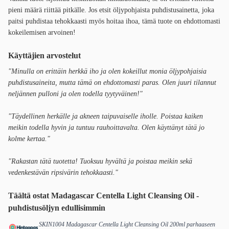
pieni määrä riittää pitkälle. Jos etsit öljypohjaista puhdistusainetta, joka
paitsi puhdistaa tehokkaasti myös hoitaa ihoa, tämä tuote on ehdottomasti
kokeilemisen arvoinen!
Käyttäjien arvostelut
"Minulla on erittäin herkkä iho ja olen kokeillut monia öljypohjaisia
puhdistusaineita, mutta tämä on ehdottomasti paras. Olen juuri tilannut
neljännen pulloni ja olen todella tyytyväinen!"
"Täydellinen herkälle ja akneen taipuvaiselle iholle. Poistaa kaiken
meikin todella hyvin ja tuntuu rauhoittavalta. Olen käyttänyt tätä jo
kolme kertaa."
"Rakastan tätä tuotetta! Tuoksuu hyvältä ja poistaa meikin sekä
vedenkestävän ripsivärin tehokkaasti."
Täältä ostat Madagascar Centella Light Cleansing Oil -
puhdistusöljyn edullisimmin
SKIN1004 Madagascar Centella Light Cleansing Oil 200ml parhaaseen