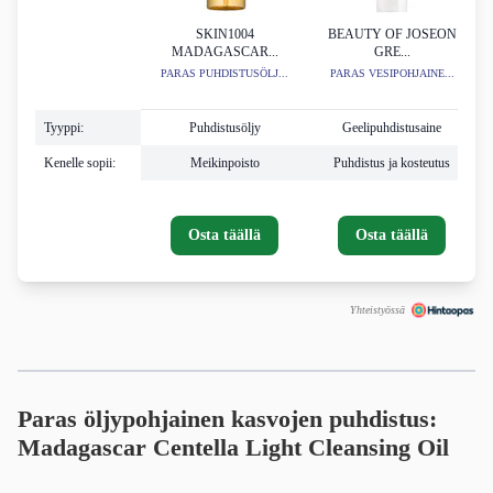
SKIN1004
BEAUTY OF JOSEON
MADAGASCAR...
GRE...
PARAS PUHDISTUSÖLJ...
PARAS VESIPOHJAINE...
Tyyppi:
Puhdistusöljy
Geelipuhdistusaine
Kenelle sopii:
Meikinpoisto
Puhdistus ja kosteutus
Osta täällä
Osta täällä
Yhteistyössä
Paras öljypohjainen kasvojen puhdistus:
Madagascar Centella Light Cleansing Oil