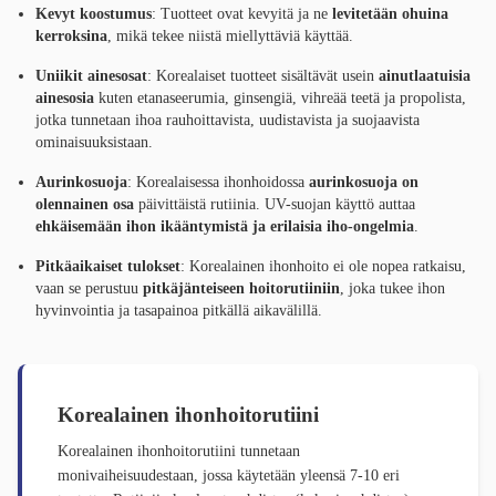
Kevyt koostumus
: Tuotteet ovat kevyitä ja ne
levitetään ohuina
kerroksina
, mikä tekee niistä miellyttäviä käyttää.
Uniikit ainesosat
: Korealaiset tuotteet sisältävät usein
ainutlaatuisia
ainesosia
kuten etanaseerumia, ginsengiä, vihreää teetä ja propolista,
jotka tunnetaan ihoa rauhoittavista, uudistavista ja suojaavista
ominaisuuksistaan.
Aurinkosuoja
: Korealaisessa ihonhoidossa
aurinkosuoja on
olennainen osa
päivittäistä rutiinia. UV-suojan käyttö auttaa
ehkäisemään ihon ikääntymistä ja erilaisia iho-ongelmia
.
Pitkäaikaiset tulokset
: Korealainen ihonhoito ei ole nopea ratkaisu,
vaan se perustuu
pitkäjänteiseen hoitorutiiniin
, joka tukee ihon
hyvinvointia ja tasapainoa pitkällä aikavälillä.
Korealainen ihonhoitorutiini
Korealainen ihonhoitorutiini tunnetaan
monivaiheisuudestaan, jossa käytetään yleensä 7-10 eri