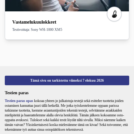
Vastamelukuulokkeet
Testivoittaja: Sony WH-1000 XM5
Tämä sivu on tarkistettu viimeksi
7 elokuu 2026
Testien paras
Testien paras opas
kokoaa yhteen jo julkaistuja testejä sekä esittelee tuotteita joiden
ostaminen kannattaa juuri tällä hetkellä. Me jotka työskentelemme oppaan parissa
tutkimme tuotteita, luemme asiantuntijoiden tekemiä testejä, selvitämme asiakkaiden
mielipiteitä ja haastattelemme alalla olevia henkilöitä. Tämän jälkeen kokoamme osto-
oppaita avuksesi. Tulokset sekä kaikki testit löydät tältä sivulla. Miksi näemme kaiken
tämän vaivan? Yksinkertaisesti koska mielestämme tämä on kivaa! Sekä toivomme, että
tekemämme työ auttaa sinua ostopäätöksen tekemisessä.