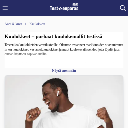
Ääni & kuva
Kuulokkeet
Kuulokkeet – parhaat kuulokemallit testissä
Tervetuloa kuulokkeiden vertailusivulle! Olemme testanneet markkinoiden suosituimmat
in-ear-kuulokkeet, vastamelukuulokkeet ja muut kuulokevaihtoehdot, jotta löydät juuri
omaan käyttöön sopivan mallin.
Etsitkö täydellistä äänenlaatua työmatkoille, treeneihin tai kotiin? Testimme paljastavat
mitkä kuulokkeet tarjoavat parhaan käyttömukavuuden, akunkeston ja
Näytä enemmän
melunvaimennuksen.
Olitpa äänikirjafani, musiikinystävä tai pelaaja – meiltä löydät sopivat kuulokkeet arkeen
ja vapaa-aikaan.