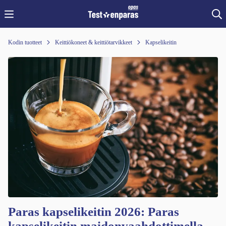
Kodin tuotteet
Keittiökoneet & keittiötarvikkeet
Kapselikeitin
Paras kapselikeitin 2026: Paras
kapselikeitin maidonvaahdottimella