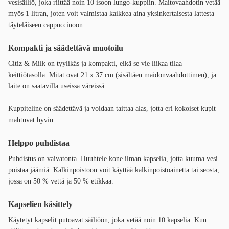
vesisäiliö, joka riittää noin 10 isoon lungo-kuppiin. Maitovaahdotin vetää
myös 1 litran, joten voit valmistaa kaikkea aina yksinkertaisesta lattesta
täyteläiseen cappuccinoon.
Kompakti ja säädettävä muotoilu
Citiz & Milk on tyylikäs ja kompakti, eikä se vie liikaa tilaa
keittiötasolla. Mitat ovat 21 x 37 cm (sisältäen maidonvaahdottimen), ja
laite on saatavilla useissa väreissä.
Kuppiteline on säädettävä ja voidaan taittaa alas, jotta eri kokoiset kupit
mahtuvat hyvin.
Helppo puhdistaa
Puhdistus on vaivatonta. Huuhtele kone ilman kapselia, jotta kuuma vesi
poistaa jäämiä. Kalkinpoistoon voit käyttää kalkinpoistoainetta tai seosta,
jossa on 50 % vettä ja 50 % etikkaa.
Kapselien käsittely
Käytetyt kapselit putoavat säiliöön, joka vetää noin 10 kapselia. Kun