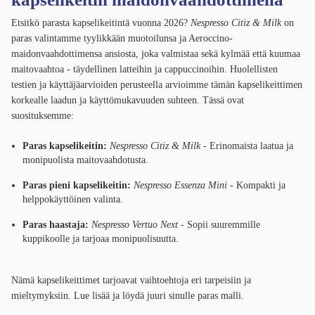
Etsitkö parasta kapselikeitintä vuonna 2026?
Nespresso Citiz & Milk
on
paras valintamme tyylikkään muotoilunsa ja Aeroccino-
maidonvaahdottimensa ansiosta, joka valmistaa sekä kylmää että kuumaa
maitovaahtoa - täydellinen latteihin ja cappuccinoihin. Huolellisten
testien ja käyttäjäarvioiden perusteella arvioimme tämän kapselikeittimen
korkealle laadun ja käyttömukavuuden suhteen. Tässä ovat
suosituksemme:
Paras kapselikeitin:
Nespresso Citiz & Milk
- Erinomaista laatua ja
monipuolista maitovaahdotusta.
Paras pieni kapselikeitin:
Nespresso Essenza Mini
- Kompakti ja
helppokäyttöinen valinta.
Paras haastaja:
Nespresso Vertuo Next
- Sopii suuremmille
kuppikoolle ja tarjoaa monipuolisuutta.
Nämä kapselikeittimet tarjoavat vaihtoehtoja eri tarpeisiin ja
mieltymyksiin. Lue lisää ja löydä juuri sinulle paras malli.