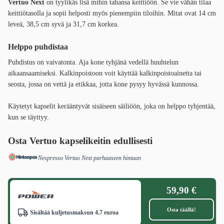
Vertuo Next
on tyylikäs lisä mihin tahansa keittiöön. Se vie vähän tilaa
keittiötasolla ja sopii helposti myös pienempiin tiloihin. Mitat ovat 14 cm
leveä, 38,5 cm syvä ja 31,7 cm korkea.
Helppo puhdistaa
Puhdistus on vaivatonta. Aja kone tyhjänä vedellä huuhtelun
aikaansaamiseksi. Kalkinpoistoon voit käyttää kalkinpoistoainetta tai
seosta, jossa on vettä ja etikkaa, jotta kone pysyy hyvässä kunnossa.
Käytetyt kapselit kerääntyvät sisäiseen säiliöön, joka on helppo tyhjentää,
kun se täyttyy.
Osta Vertuo kapselikeitin edullisesti
Nespresso Vertuo Next parhaaseen hintaan
59,90 €
Osta täällä!
Sisältää kuljetusmaksun 4.7 euroa