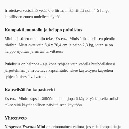
Irrotettava vesisäiliö vetää 0,6 litraa, mikä riittää noin 4-5 lungo-
kupilliseen ennen uudelleentäyttöä.
Kompakti muotoilu ja helppo puhdistus
Minimalistinen muotoilu tekee Essenza Ministä ihanteellisen pieniin
tiloihin. Mitat ovat vain 8,4 x 20,4 cm ja paino 2,3 kg, joten se on
helppo sijoittaa ja siirtää tarvittaessa.
Puhdistus on helppoa - aja kone tyhjänä vain vedellä huuhdellaksesi
järjestelmän, ja irrotettava kapselisäiliö tekee käytettyjen kapselien
tyhjentämisestä vaivatonta.
Kapselisäiliön kapasiteetti
Essenza Minin kapselisäiliöön mahtuu jopa 6 käytettyä kapselia, mikä
tekee siitä käytännöllisen päivittäiseen käyttöön.
Yhteenveto
Nespresso Essenza Mini
on erinomainen valinta, jos etsit kompaktia ja