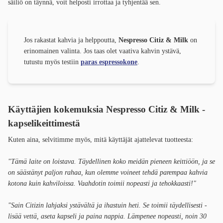
säiliö on täynnä, voit helposti irrottaa ja tyhjentää sen.
Jos rakastat kahvia ja helppoutta,
Nespresso Citiz & Milk
on
erinomainen valinta. Jos taas olet vaativa kahvin ystävä,
tutustu myös testiin
paras espressokone
.
Käyttäjien kokemuksia Nespresso Citiz & Milk -
kapselikeittimestä
Kuten aina, selvitimme myös, mitä käyttäjät ajattelevat tuotteesta:
"Tämä laite on loistava. Täydellinen koko meidän pieneen keittiöön, ja se
on säästänyt paljon rahaa, kun olemme voineet tehdä parempaa kahvia
kotona kuin kahviloissa. Vaahdotin toimii nopeasti ja tehokkaasti!"
"Sain Citizin lahjaksi ystävältä ja ihastuin heti. Se toimii täydellisesti -
lisää vettä, aseta kapseli ja paina nappia. Lämpenee nopeasti, noin 30