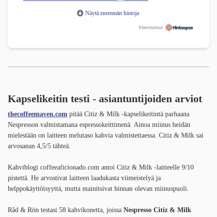
Näytä enemmän hintoja
Yhteistyössä
Kapselikeitin testi - asiantuntijoiden arviot
thecoffeemaven.com
pitää Citiz & Milk -kapselikeitintä parhaana
Nespresson valmistamana espressokeittimenä. Ainoa miinus heidän
mielestään on laitteen melutaso kahvia valmistettaessa. Citiz & Milk sai
arvosanan 4,5/5 tähteä.
Kahviblogi coffeeaficionado.com antoi Citiz & Milk -laitteelle 9/10
pistettä. He arvostivat laitteen laadukasta viimeistelyä ja
helppokäyttöisyyttä, mutta mainitsivat hinnan olevan miinuspuoli.
Råd & Rön testasi 58 kahvikonetta, joissa
Nespresso Citiz & Milk