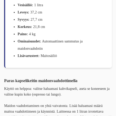
Vesisäiliö:
1 litra
Leveys:
37,2 cm
Syvyys:
27,7 cm
Korkeus:
21,8 cm
Paino:
4 kg
Ominaisuudet:
Automaattinen sammutus ja
maidonvaahdotin
Lisävarusteet:
Maitosäiliö
Paras kapselikeitin maidonvaahdottimella
Käyttö on helppoa: valitse haluamasi kahvikapseli, aseta se koneeseen ja
valitse kupin koko (espresso tai lungo).
Maidon vaahdottaminen on yhtä vaivatonta. Lisää haluamasi määrä
maitoa vaahdottimeen ja käynnistä. Laitteessa on 1 litran irrotettava