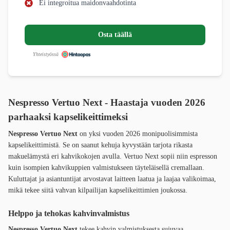
Ei integroitua maidonvaahdotinta
Osta täällä
Yhteistyössä
Nespresso Vertuo Next - Haastaja vuoden 2026
parhaaksi kapselikeittimeksi
Nespresso Vertuo Next
on yksi vuoden 2026 monipuolisimmista
kapselikeittimistä. Se on saanut kehuja kyvystään tarjota rikasta
makuelämystä eri kahvikokojen avulla. Vertuo Next sopii niin espresson
kuin isompien kahvikuppien valmistukseen täyteläisellä cremallaan.
Kuluttajat ja asiantuntijat arvostavat laitteen laatua ja laajaa valikoimaa,
mikä tekee siitä vahvan kilpailijan kapselikeittimien joukossa.
Helppo ja tehokas kahvinvalmistus
Nespresso Vertuo Next
tekee kahvin valmistuksesta sujuvaa