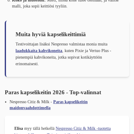
Koko ja muotoilu:
Mieti, missä kone tulee olemaan, ja valitse
malli, joka sopii keittiösi tyyliin.
Muita hyviä kapselikeittimiä
Testivoittajan lisäksi Nespresso valmistaa monia muita
laadukkaita kahvikoneita
, kuten Pixie ja Vertuo Plus -
pienempiä kahvikoneita, jotka sopivat kotikäyttöön
erinomaisesti.
Paras kapselikeitin 2026 - Top-valinnat
Nespresso Citiz & Milk -
Paras kapselikeitin
maidonvaahdottimella
Elisa
myy tällä hetkellä
Nespresso Citiz & Milk -tuotetta