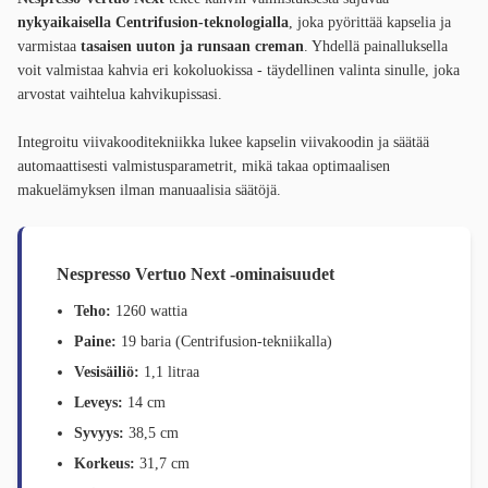
nykyaikaisella Centrifusion-teknologialla
, joka pyörittää kapselia ja
varmistaa
tasaisen uuton ja runsaan creman
. Yhdellä painalluksella
voit valmistaa kahvia eri kokoluokissa - täydellinen valinta sinulle, joka
arvostat vaihtelua kahvikupissasi.
Integroitu viivakooditekniikka lukee kapselin viivakoodin ja säätää
automaattisesti valmistusparametrit, mikä takaa optimaalisen
makuelämyksen ilman manuaalisia säätöjä.
Nespresso Vertuo Next -ominaisuudet
Teho:
1260 wattia
Paine:
19 baria (Centrifusion-tekniikalla)
Vesisäiliö:
1,1 litraa
Leveys:
14 cm
Syvyys:
38,5 cm
Korkeus:
31,7 cm