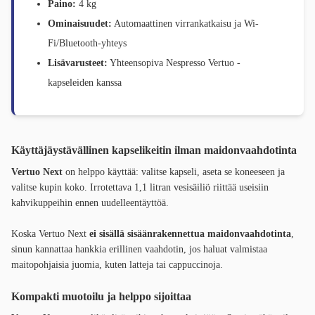
Paino:
4 kg
Ominaisuudet:
Automaattinen virrankatkaisu ja Wi-
Fi/Bluetooth-yhteys
Lisävarusteet:
Yhteensopiva Nespresso Vertuo -
kapseleiden kanssa
Käyttäjäystävällinen kapselikeitin ilman maidonvaahdotinta
Vertuo Next
on helppo käyttää: valitse kapseli, aseta se koneeseen ja
valitse kupin koko. Irrotettava 1,1 litran vesisäiliö riittää useisiin
kahvikuppeihin ennen uudelleentäyttöä.
Koska Vertuo Next
ei sisällä sisäänrakennettua maidonvaahdotinta
,
sinun kannattaa hankkia erillinen vaahdotin, jos haluat valmistaa
maitopohjaisia juomia, kuten latteja tai cappuccinoja.
Kompakti muotoilu ja helppo sijoittaa