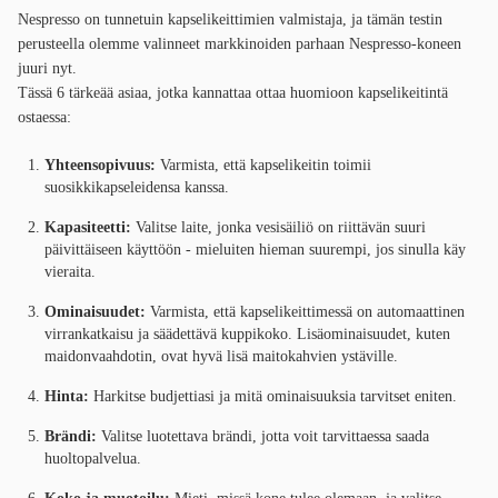
Nespresso on tunnetuin kapselikeittimien valmistaja, ja tämän testin
perusteella olemme valinneet markkinoiden parhaan Nespresso-koneen
juuri nyt.
Tässä 6 tärkeää asiaa, jotka kannattaa ottaa huomioon kapselikeitintä
ostaessa:
Yhteensopivuus:
Varmista, että kapselikeitin toimii
suosikkikapseleidensa kanssa.
Kapasiteetti:
Valitse laite, jonka vesisäiliö on riittävän suuri
päivittäiseen käyttöön - mieluiten hieman suurempi, jos sinulla käy
vieraita.
Ominaisuudet:
Varmista, että kapselikeittimessä on automaattinen
virrankatkaisu ja säädettävä kuppikoko. Lisäominaisuudet, kuten
maidonvaahdotin, ovat hyvä lisä maitokahvien ystäville.
Hinta:
Harkitse budjettiasi ja mitä ominaisuuksia tarvitset eniten.
Brändi:
Valitse luotettava brändi, jotta voit tarvittaessa saada
huoltopalvelua.