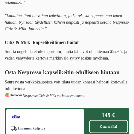
sekunnissa."
"Lähialueellani on vähän kahviloita, jotka tekevät cappuccinoa kuten
haluan. Nyt saan täydellisen kahvin helposti ja nopeasti kotona Nespresso
Citiz & Milk -laitteella."
Citiz & Milk -kapselikeittimen haitat
Suuria ongelmia ei ole raportoitu, mutta laite voi olla hieman äänekäs ja
veden vähyydestä kertova merkkivalo syttyy joskus myöhään.
Osta Nespresso kapselikeitin edulliseen hintaan
Seuraavista verkkokaupoista voit tilata uuden koneesi helposti kotiovelle
toimitettuna.
Nespresso Citiz & Milk parhaaseen hintaan
149 €
Osta täällä!
Ilmainen kuljetus