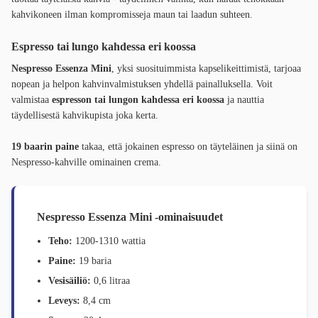
kahvikoneen ilman kompromisseja maun tai laadun suhteen.
Espresso tai lungo kahdessa eri koossa
Nespresso Essenza Mini
, yksi suosituimmista kapselikeittimistä, tarjoaa
nopean ja helpon kahvinvalmistuksen yhdellä painalluksella. Voit
valmistaa
espresson tai lungon kahdessa eri koossa
ja nauttia
täydellisestä kahvikupista joka kerta.
19 baarin paine
takaa, että jokainen espresso on täyteläinen ja siinä on
Nespresso-kahville ominainen crema.
Nespresso Essenza Mini -ominaisuudet
Teho:
1200-1310 wattia
Paine:
19 baria
Vesisäiliö:
0,6 litraa
Leveys:
8,4 cm