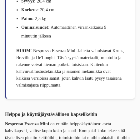
Syvyys:
20,4 cm
Korkeus:
20,4 cm
Paino:
2,3 kg
Ominaisuudet:
Automaattinen virrankatkaisu 9
minuutin jälkeen
HUOM!
Nespresso Essenza Mini -laitetta valmistavat Krups,
Breville ja De'Longhi. Tästä syystä materiaalit, muotoilu ja
rakenne voivat hieman poiketa toisistaan. Kuitenkin
kahvinvalmistustekniikka ja sisäinen mekaniikka ovat
kaikissa versioissa samat, joten kahvin laatu pysyy tasaisena
valmistajasta riippumatta.
Helppo ja käyttäjäystävällinen kapselikeitin
Nespresso Essenza Mini
on erittäin helppokäyttöinen: aseta
kahvikapseli, valitse kupin koko ja nauti. Kompakti koko tekee siitä
täydellisen pieniin keittiöihin, toimistoihin tai muihin ahtaisiin tiloihin.