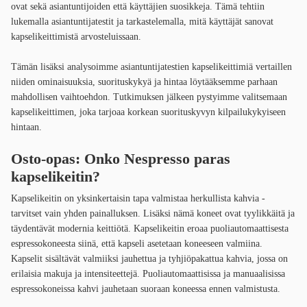
ovat sekä asiantuntijoiden että käyttäjien suosikkeja. Tämä tehtiin
lukemalla asiantuntijatestit ja tarkastelemalla, mitä käyttäjät sanovat
kapselikeittimistä arvosteluissaan.
Tämän lisäksi analysoimme asiantuntijatestien kapselikeittimiä vertaillen
niiden ominaisuuksia, suorituskykyä ja hintaa löytääksemme parhaan
mahdollisen vaihtoehdon. Tutkimuksen jälkeen pystyimme valitsemaan
kapselikeittimen, joka tarjoaa korkean suorituskyvyn kilpailukykyiseen
hintaan.
Osto-opas: Onko Nespresso paras
kapselikeitin?
Kapselikeitin on yksinkertaisin tapa valmistaa herkullista kahvia -
tarvitset vain yhden painalluksen. Lisäksi nämä koneet ovat tyylikkäitä ja
täydentävät modernia keittiötä. Kapselikeitin eroaa puoliautomaattisesta
espressokoneesta siinä, että kapseli asetetaan koneeseen valmiina.
Kapselit sisältävät valmiiksi jauhettua ja tyhjiöpakattua kahvia, jossa on
erilaisia makuja ja intensiteettejä. Puoliautomaattisissa ja manuaalisissa
espressokoneissa kahvi jauhetaan suoraan koneessa ennen valmistusta.