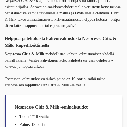
Nespresso Citiz & Milk
, joka on saanut kehuja sekä kuluttajilta että
asiantuntijoilta. Aeroccino-maidonvaahdottimella varustettu kone tarjoaa
baristatasoista kahvia täyteläisellä maulla ja täydellisellä cremalla. Citiz
& Milk tekee ammattimaisesta kahvinautinnosta helppoa kotona - olitpa
sitten latte-, cappuccino- tai espresson ystävä.
Helppoa ja tehokasta kahvinvalmistusta Nespresso Citiz &
Milk -kapselikeittimellä
Nespresso Citiz & Milk
mahdollistaa kahvin valmistamisen yhdellä
painalluksella. Valitse kahvikupin koko kahdesta eri vaihtoehdosta -
kätevää ja nopeaa arkeen.
Espresson valmistuksessa tärkeä paine on
19 baria
, mikä takaa
erinomaisen lopputuloksen Citiz & Milk -laitteella.
Nespresso Citiz & Milk -ominaisuudet
Teho:
1710 wattia
Paine:
19 baria