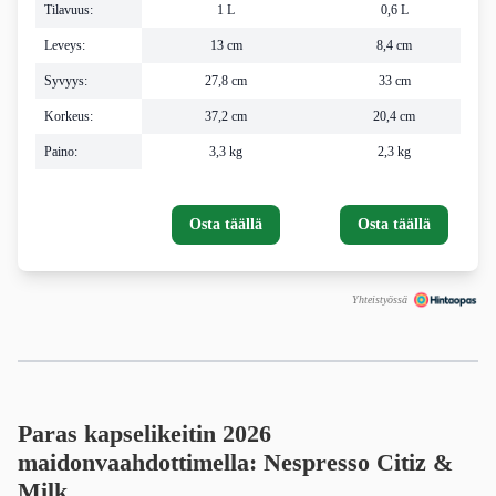
Tilavuus:
1 L
0,6 L
Leveys:
13 cm
8,4 cm
Syvyys:
27,8 cm
33 cm
Korkeus:
37,2 cm
20,4 cm
Paino:
3,3 kg
2,3 kg
Osta täällä
Osta täällä
Yhteistyössä
Paras kapselikeitin 2026
maidonvaahdottimella: Nespresso Citiz &
Milk