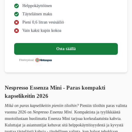
Helppokäyttöinen
Täyteläinen maku
Pieni 0,6 litran vesisäiliö
Vain kaksi kupin kokoa
Osta täällä
Yhteistyössä
Nespresso Essenza Mini - Paras kompakti
kapselikeitin 2026
Mikä on paras kapselikeitin pieniin tiloihin?
Pieniin tiloihin paras valinta
vuonna 2026 on
Nespresso Essenza Mini
. Kompaktista ja tyylikkäästä
muotoilustaan huolimatta Essenza Mini tarjoaa korkealaatuista kahvia.
Kuluttajat ja asiantuntijat kehuvat sitä helppokäyttöisyydestä ja kyvystä
tuottaa täyteläistä kahvia - täydellinen valinta, kun haluat tehokkaan