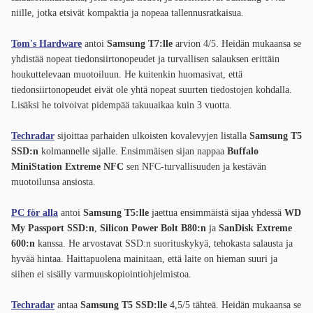
niille, jotka etsivät kompaktia ja nopeaa tallennusratkaisua.
Tom's Hardware
antoi
Samsung T7:lle
arvion 4/5. Heidän mukaansa se
yhdistää nopeat tiedonsiirtonopeudet ja turvallisen salauksen erittäin
houkuttelevaan muotoiluun. He kuitenkin huomasivat, että
tiedonsiirtonopeudet eivät ole yhtä nopeat suurten tiedostojen kohdalla.
Lisäksi he toivoivat pidempää takuuaikaa kuin 3 vuotta.
Techradar
sijoittaa parhaiden ulkoisten kovalevyjen listalla
Samsung T5
SSD:n
kolmannelle sijalle. Ensimmäisen sijan nappaa
Buffalo
MiniStation Extreme NFC
sen NFC-turvallisuuden ja kestävän
muotoilunsa ansiosta.
PC för alla
antoi
Samsung T5:lle
jaettua ensimmäistä sijaa yhdessä
WD
My Passport SSD:n
,
Silicon Power Bolt B80:n
ja
SanDisk Extreme
600:n
kanssa. He arvostavat SSD:n suorituskykyä, tehokasta salausta ja
hyvää hintaa. Haittapuolena mainitaan, että laite on hieman suuri ja
siihen ei sisälly varmuuskopiointiohjelmistoa.
Techradar
antaa
Samsung T5 SSD:lle
4,5/5 tähteä. Heidän mukaansa se