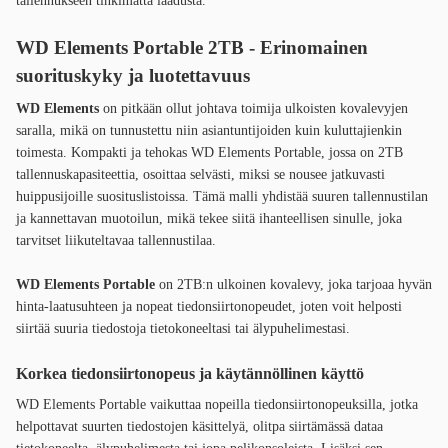
tallennukseen tinkimättä laadusta.
WD Elements Portable 2TB - Erinomainen
suorituskyky ja luotettavuus
WD Elements
on pitkään ollut johtava toimija ulkoisten kovalevyjen
saralla, mikä on tunnustettu niin asiantuntijoiden kuin kuluttajienkin
toimesta. Kompakti ja tehokas WD Elements Portable, jossa on 2TB
tallennuskapasiteettia, osoittaa selvästi, miksi se nousee jatkuvasti
huippusijoille suosituslistoissa. Tämä malli yhdistää suuren tallennustilan
ja kannettavan muotoilun, mikä tekee siitä ihanteellisen sinulle, joka
tarvitset liikuteltavaa tallennustilaa.
WD Elements Portable
on 2TB:n ulkoinen kovalevy, joka tarjoaa hyvän
hinta-laatusuhteen ja nopeat tiedonsiirtonopeudet, joten voit helposti
siirtää suuria tiedostoja tietokoneeltasi tai älypuhelimestasi.
Korkea tiedonsiirtonopeus ja käytännöllinen käyttö
WD Elements Portable vaikuttaa nopeilla tiedonsiirtonopeuksilla, jotka
helpottavat suurten tiedostojen käsittelyä, olitpa siirtämässä dataa