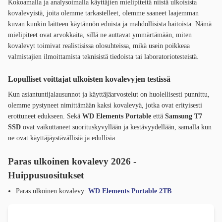
Kokoamalla ja analysoimalla käyttäjien mielipiteitä niistä ulkoisista
kovalevyistä, joita olemme tarkastelleet, olemme saaneet laajemman
kuvan kunkin laitteen käytännön eduista ja mahdollisista haitoista. Nämä
mielipiteet ovat arvokkaita, sillä ne auttavat ymmärtämään, miten
kovalevyt toimivat realistisissa olosuhteissa, mikä usein poikkeaa
valmistajien ilmoittamista teknisistä tiedoista tai laboratoriotesteistä.
Lopulliset voittajat ulkoisten kovalevyjen testissä
Kun asiantuntijalausunnot ja käyttäjäarvostelut on huolellisesti punnittu,
olemme pystyneet nimittämään kaksi kovalevyä, jotka ovat erityisesti
erottuneet edukseen. Sekä
WD Elements Portable
että
Samsung T7
SSD
ovat vaikuttaneet suorituskyvyllään ja kestävyydellään, samalla kun
ne ovat käyttäjäystävällisiä ja edullisia.
Paras ulkoinen kovalevy 2026 -
Huippusuositukset
Paras ulkoinen kovalevy:
WD Elements Portable 2TB