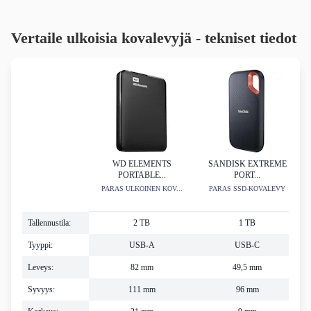
Vertaile ulkoisia kovalevyjä - tekniset tiedot
WD ELEMENTS
SANDISK EXTREME
PORTABLE...
PORT...
PARAS ULKOINEN KOV...
PARAS SSD-KOVALEVY
Tallennustila:
2 TB
1 TB
Tyyppi:
USB-A
USB-C
Leveys:
82 mm
49,5 mm
Syvyys:
111 mm
96 mm