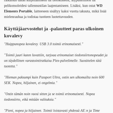
ratkaisun datan kuljettamiseen tai tietokoneesi, älypuhelimesi tai
pelikonsoleidesi tallennustilan laajentamiseen. Lisäksi, kun ostat
WD
Elements Portable
, laitteeseen sisältyy kaksi vuotta takuuta, mikä lisää
mielenrauhaa ja todistaa tuotteen luotettavuuden.
Käyttäjäarvostelut ja -palautteet paras ulkoinen
kovalevy
"Huippunopea kovalevy. USB 3.0 toimii erinomaisesti."
"Toimii juuri kuten luvattiin, tarjoaa erinomaiset tiedonsiirtonopeudet ja
on täydellinen varastointiratkaisu Plex-palvelimelle. Suosittelen tätä
tuotetta."
"Hieman paksumpi kuin Passport Ultra, ostin sen ulkomailta noin 600
SEK. Nopea, hiljainen, ei ongelmia."
"Ostin tämän noin vuosi sitten ja se toimii erinomaisesti. Nopea
tiedonsiirto, eikä mitään valituksia."
"Pieni, nopea ja hiljainen. Toimii loistavasti yhdessä AE:n ja Time