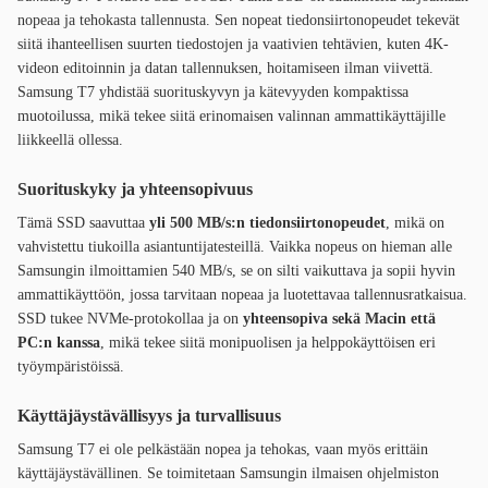
nopeaa ja tehokasta tallennusta. Sen nopeat tiedonsiirtonopeudet tekevät
siitä ihanteellisen suurten tiedostojen ja vaativien tehtävien, kuten 4K-
videon editoinnin ja datan tallennuksen, hoitamiseen ilman viivettä.
Samsung T7 yhdistää suorituskyvyn ja kätevyyden kompaktissa
muotoilussa, mikä tekee siitä erinomaisen valinnan ammattikäyttäjille
liikkeellä ollessa.
Suorituskyky ja yhteensopivuus
Tämä SSD saavuttaa
yli 500 MB/s:n tiedonsiirtonopeudet
, mikä on
vahvistettu tiukoilla asiantuntijatesteillä. Vaikka nopeus on hieman alle
Samsungin ilmoittamien 540 MB/s, se on silti vaikuttava ja sopii hyvin
ammattikäyttöön, jossa tarvitaan nopeaa ja luotettavaa tallennusratkaisua.
SSD tukee NVMe-protokollaa ja on
yhteensopiva sekä Macin että
PC:n kanssa
, mikä tekee siitä monipuolisen ja helppokäyttöisen eri
työympäristöissä.
Käyttäjäystävällisyys ja turvallisuus
Samsung T7 ei ole pelkästään nopea ja tehokas, vaan myös erittäin
käyttäjäystävällinen. Se toimitetaan Samsungin ilmaisen ohjelmiston