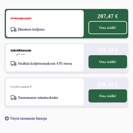
207,47 €
Osta täällä!
Ilmainen kuljetus
235,19 €
Osta täällä!
Sisältää kuljetusmaksun 4.95 euroa
238,90 €
Osta täällä!
Tuntematon toimituskulut
Näytä enemmän hintoja