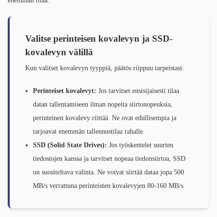
enemmän tilaa.
Valitse perinteisen kovalevyn ja SSD-
kovalevyn välillä
Kun valitset kovalevyn tyyppiä, päätös riippuu tarpeistasi:
Perinteiset kovalevyt:
Jos tarvitset ensisijaisesti tilaa
datan tallentamiseen ilman nopeita siirtonopeuksia,
perinteinen kovalevy riittää. Ne ovat edullisempia ja
tarjoavat enemmän tallennustilaa rahalle.
SSD (Solid State Drives):
Jos työskentelet suurten
tiedostojen kanssa ja tarvitset nopeaa tiedonsiirtoa, SSD
on suositeltava valinta. Ne voivat siirtää dataa jopa 500
MB/s verrattuna perinteisten kovalevyjen 80-160 MB/s.