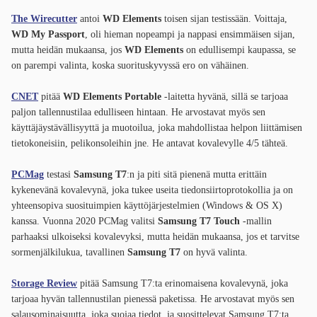
The Wirecutter
antoi
WD Elements
toisen sijan testissään. Voittaja,
WD My Passport
, oli hieman nopeampi ja nappasi ensimmäisen sijan,
mutta heidän mukaansa, jos
WD Elements
on edullisempi kaupassa, se
on parempi valinta, koska suorituskyvyssä ero on vähäinen.
CNET
pitää
WD Elements Portable
-laitetta hyvänä, sillä se tarjoaa
paljon tallennustilaa edulliseen hintaan. He arvostavat myös sen
käyttäjäystävällisyyttä ja muotoilua, joka mahdollistaa helpon liittämisen
tietokoneisiin, pelikonsoleihin jne. He antavat kovalevylle 4/5 tähteä.
PCMag
testasi
Samsung T7
:n ja piti sitä pienenä mutta erittäin
kykenevänä kovalevynä, joka tukee useita tiedonsiirtoprotokollia ja on
yhteensopiva suosituimpien käyttöjärjestelmien (Windows & OS X)
kanssa. Vuonna 2020 PCMag valitsi
Samsung T7 Touch
-mallin
parhaaksi ulkoiseksi kovalevyksi, mutta heidän mukaansa, jos et tarvitse
sormenjälkilukua, tavallinen
Samsung T7
on hyvä valinta.
Storage Review
pitää Samsung T7:ta erinomaisena kovalevynä, joka
tarjoaa hyvän tallennustilan pienessä paketissa. He arvostavat myös sen
salausominaisuutta, joka suojaa tiedot, ja suosittelevat Samsung T7:ta