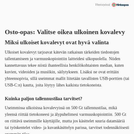
Yhteistyössä
Osto-opas: Valitse oikea ulkoinen kovalevy
Miksi ulkoiset kovalevyt ovat hyvä valinta
Ulkoiset kovalevyt tarjoavat kätevän ratkaisun tärkeiden tiedostojen
tallentamiseen ja varmuuskopiointiin laitteidesi ulkopuolella. Niiden
kannettavuus tekee niistä ihanteellisia henkilökohtaisten median, kuten
kuvien, videoiden ja musiikin, säilytykseen. Lisäksi ne ovat erittäin
yhteensopivia, sillä useimmat mallit liitetään tavallisten USB-porttien (tai
USB-C:n) kautta, joita löytyy lähes kaikista tietokoneista.
Kuinka paljon tallennustilaa tarvitset?
Useimmissa ulkoisissa kovalevyissä on 500 Gt tallennustilaa, mikä
yleensä riittää tietokoneesi ja älypuhelimesi varmuuskopiointiin. 500 Gt
on riittävä useimmille käyttäjille, mutta jos käsittelet suuria datamääriä
tai työskentelet video- ja kuvankäsittelyn parissa, tarvitset todennäköisesti