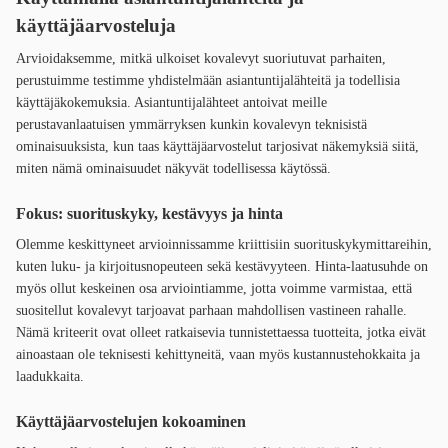
käyttäjäarvosteluja
Arvioidaksemme, mitkä ulkoiset kovalevyt suoriutuvat parhaiten,
perustuimme testimme yhdistelmään asiantuntijalähteitä ja todellisia
käyttäjäkokemuksia. Asiantuntijalähteet antoivat meille
perustavanlaatuisen ymmärryksen kunkin kovalevyn teknisistä
ominaisuuksista, kun taas käyttäjäarvostelut tarjosivat näkemyksiä siitä,
miten nämä ominaisuudet näkyvät todellisessa käytössä.
Fokus: suorituskyky, kestävyys ja hinta
Olemme keskittyneet arvioinnissamme kriittisiin suorituskykymittareihin,
kuten luku- ja kirjoitusnopeuteen sekä kestävyyteen. Hinta-laatusuhde on
myös ollut keskeinen osa arviointiamme, jotta voimme varmistaa, että
suositellut kovalevyt tarjoavat parhaan mahdollisen vastineen rahalle.
Nämä kriteerit ovat olleet ratkaisevia tunnistettaessa tuotteita, jotka eivät
ainoastaan ole teknisesti kehittyneitä, vaan myös kustannustehokkaita ja
laadukkaita.
Käyttäjäarvostelujen kokoaminen