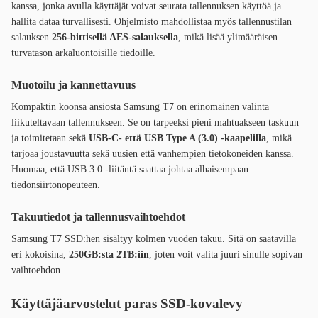
kanssa, jonka avulla käyttäjät voivat seurata tallennuksen käyttöä ja
hallita dataa turvallisesti. Ohjelmisto mahdollistaa myös tallennustilan
salauksen
256-bittisellä AES-salauksella
, mikä lisää ylimääräisen
turvatason arkaluontoisille tiedoille.
Muotoilu ja kannettavuus
Kompaktin koonsa ansiosta Samsung T7 on erinomainen valinta
liikuteltavaan tallennukseen. Se on tarpeeksi pieni mahtuakseen taskuun
ja toimitetaan sekä
USB-C- että USB Type A (3.0) -kaapelilla
, mikä
tarjoaa joustavuutta sekä uusien että vanhempien tietokoneiden kanssa.
Huomaa, että USB 3.0 -liitäntä saattaa johtaa alhaisempaan
tiedonsiirtonopeuteen.
Takuutiedot ja tallennusvaihtoehdot
Samsung T7 SSD:hen sisältyy kolmen vuoden takuu. Sitä on saatavilla
eri kokoisina,
250GB:sta 2TB:iin
, joten voit valita juuri sinulle sopivan
vaihtoehdon.
Käyttäjäarvostelut paras SSD-kovalevy