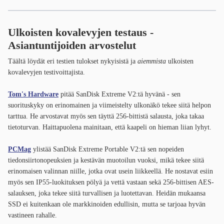
Ulkoisten kovalevyjen testaus
-
Asiantuntijoiden arvostelut
Täältä löydät eri testien tulokset nykyisistä ja
aiemmista
ulkoisten
kovalevyjen testivoittajista.
Tom's Hardware
pitää SanDisk Extreme V2:tä hyvänä - sen
suorituskyky on erinomainen ja viimeistelty ulkonäkö tekee siitä helpon
tarttua. He arvostavat myös sen täyttä 256-bittistä salausta, joka takaa
tietoturvan. Haittapuolena mainitaan, että kaapeli on hieman liian lyhyt.
PCMag
ylistää SanDisk Extreme Portable V2:tä sen nopeiden
tiedonsiirtonopeuksien ja kestävän muotoilun vuoksi, mikä tekee siitä
erinomaisen valinnan niille, jotka ovat usein liikkeellä. He nostavat esiin
myös sen IP55-luokituksen pölyä ja vettä vastaan sekä 256-bittisen AES-
salauksen, joka tekee siitä turvallisen ja luotettavan. Heidän mukaansa
SSD ei kuitenkaan ole markkinoiden edullisin, mutta se tarjoaa hyvän
vastineen rahalle.