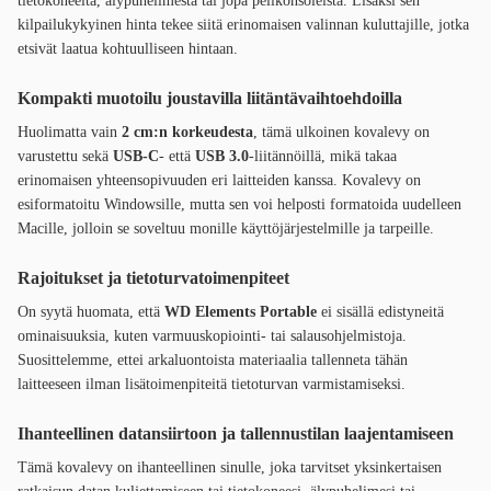
tietokoneelta, älypuhelimesta tai jopa pelikonsoleista. Lisäksi sen
kilpailukykyinen hinta tekee siitä erinomaisen valinnan kuluttajille, jotka
etsivät laatua kohtuulliseen hintaan.
Kompakti muotoilu joustavilla liitäntävaihtoehdoilla
Huolimatta vain
2 cm:n korkeudesta
, tämä ulkoinen kovalevy on
varustettu sekä
USB-C
- että
USB 3.0
-liitännöillä, mikä takaa
erinomaisen yhteensopivuuden eri laitteiden kanssa. Kovalevy on
esiformatoitu Windowsille, mutta sen voi helposti formatoida uudelleen
Macille, jolloin se soveltuu monille käyttöjärjestelmille ja tarpeille.
Rajoitukset ja tietoturvatoimenpiteet
On syytä huomata, että
WD Elements Portable
ei sisällä edistyneitä
ominaisuuksia, kuten varmuuskopiointi- tai salausohjelmistoja.
Suosittelemme, ettei arkaluontoista materiaalia tallenneta tähän
laitteeseen ilman lisätoimenpiteitä tietoturvan varmistamiseksi.
Ihanteellinen datansiirtoon ja tallennustilan laajentamiseen
Tämä kovalevy on ihanteellinen sinulle, joka tarvitset yksinkertaisen