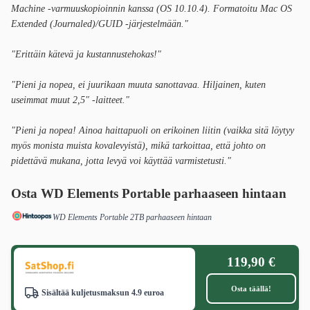
Machine -varmuuskopioinnin kanssa (OS 10.10.4). Formatoitu Mac OS
Extended (Journaled)/GUID -järjestelmään."
"Erittäin kätevä ja kustannustehokas!"
"Pieni ja nopea, ei juurikaan muuta sanottavaa. Hiljainen, kuten
useimmat muut 2,5" -laitteet."
"Pieni ja nopea! Ainoa haittapuoli on erikoinen liitin (vaikka sitä löytyy
myös monista muista kovalevyistä), mikä tarkoittaa, että johto on
pidettävä mukana, jotta levyä voi käyttää varmistetusti."
Osta WD Elements Portable parhaaseen hintaan
WD Elements Portable 2TB parhaaseen hintaan
119,90 €
Osta täällä!
Sisältää kuljetusmaksun 4.9 euroa