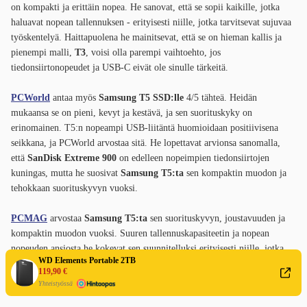
on kompakti ja erittäin nopea. He sanovat, että se sopii kaikille, jotka
haluavat nopean tallennuksen - erityisesti niille, jotka tarvitsevat sujuvaa
työskentelyä. Haittapuolena he mainitsevat, että se on hieman kallis ja
pienempi malli,
T3
, voisi olla parempi vaihtoehto, jos
tiedonsiirtonopeudet ja USB-C eivät ole sinulle tärkeitä.
PCWorld
antaa myös
Samsung T5 SSD:lle
4/5 tähteä. Heidän
mukaansa se on pieni, kevyt ja kestävä, ja sen suorituskyky on
erinomainen. T5:n nopeampi USB-liitäntä huomioidaan positiivisena
seikkana, ja PCWorld arvostaa sitä. He lopettavat arvionsa sanomalla,
että
SanDisk Extreme 900
on edelleen nopeimpien tiedonsiirtojen
kuningas, mutta he suosivat
Samsung T5:ta
sen kompaktin muodon ja
tehokkaan suorituskyvyn vuoksi.
PCMAG
arvostaa
Samsung T5:ta
sen suorituskyvyn, joustavuuden ja
kompaktin muodon vuoksi. Suuren tallennuskapasiteetin ja nopean
nopeuden ansiosta he kokevat sen suunnitelluksi erityisesti niille, jotka
WD Elements Portable 2TB
tarvitsevat nopeaa tiedonsiirtoa suurille tiedostoille. Haittapuolena he
119,90 €
mainitsevat hinnan.
Yhteistyössä