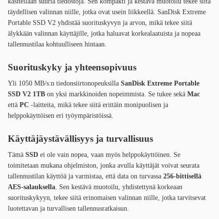
käsitellään suuria tiedostoja. Sen kompakti ja kestävä muotoilu tekee siitä
täydellisen valinnan niille, jotka ovat usein liikkeellä. SanDisk Extreme
Portable SSD V2 yhdistää suorituskyvyn ja arvon, mikä tekee siitä
älykkään valinnan käyttäjille, jotka haluavat korkealaatuista ja nopeaa
tallennustilaa kohtuulliseen hintaan.
Suorituskyky ja yhteensopivuus
Yli 1050 MB/s:n tiedonsiirtonopeuksilla
SanDisk Extreme Portable
SSD V2 1TB
on yksi markkinoiden nopeimmista. Se tukee sekä
Mac
että
PC
-laitteita, mikä tekee siitä erittäin monipuolisen ja
helppokäyttöisen eri työympäristöissä.
Käyttäjäystävällisyys ja turvallisuus
Tämä
SSD
ei ole vain nopea, vaan myös helppokäyttöinen. Se
toimitetaan mukana ohjelmiston, jonka avulla käyttäjät voivat seurata
tallennustilan käyttöä ja varmistaa, että data on turvassa
256-bittisellä
AES-salauksella
. Sen kestävä muotoilu, yhdistettynä korkeaan
suorituskykyyn, tekee siitä erinomaisen valinnan niille, jotka tarvitsevat
luotettavan ja turvallisen tallennusratkaisun.