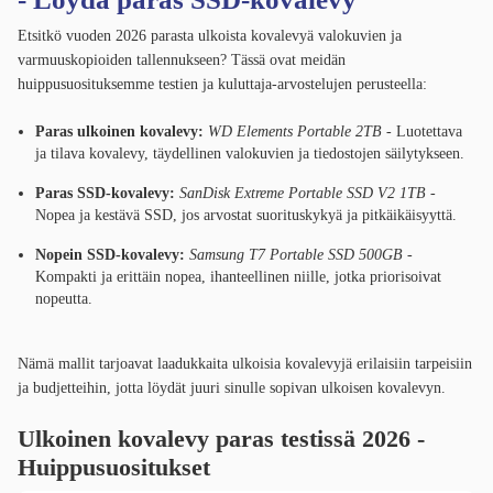
Etsitkö vuoden 2026 parasta ulkoista kovalevyä valokuvien ja
varmuuskopioiden tallennukseen? Tässä ovat meidän
huippusuosituksemme testien ja kuluttaja-arvostelujen perusteella:
Paras ulkoinen kovalevy:
WD Elements Portable 2TB
- Luotettava
ja tilava kovalevy, täydellinen valokuvien ja tiedostojen säilytykseen.
Paras SSD-kovalevy:
SanDisk Extreme Portable SSD V2 1TB
-
Nopea ja kestävä SSD, jos arvostat suorituskykyä ja pitkäikäisyyttä.
Nopein SSD-kovalevy:
Samsung T7 Portable SSD 500GB
-
Kompakti ja erittäin nopea, ihanteellinen niille, jotka priorisoivat
nopeutta.
Nämä mallit tarjoavat laadukkaita ulkoisia kovalevyjä erilaisiin tarpeisiin
ja budjetteihin, jotta löydät juuri sinulle sopivan ulkoisen kovalevyn.
Ulkoinen kovalevy paras testissä 2026 -
Huippusuositukset