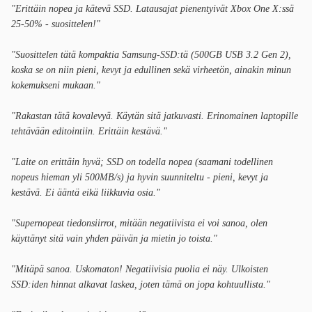
"Erittäin nopea ja kätevä SSD. Latausajat pienentyivät Xbox One X:ssä
25-50% - suosittelen!"
"Suosittelen tätä kompaktia Samsung-SSD:tä (500GB USB 3.2 Gen 2),
koska se on niin pieni, kevyt ja edullinen sekä virheetön, ainakin minun
kokemukseni mukaan."
"Rakastan tätä kovalevyä. Käytän sitä jatkuvasti. Erinomainen laptopille
tehtävään editointiin. Erittäin kestävä."
"Laite on erittäin hyvä; SSD on todella nopea (saamani todellinen
nopeus hieman yli 500MB/s) ja hyvin suunniteltu - pieni, kevyt ja
kestävä. Ei ääntä eikä liikkuvia osia."
"Supernopeat tiedonsiirrot, mitään negatiivista ei voi sanoa, olen
käyttänyt sitä vain yhden päivän ja mietin jo toista."
"Mitäpä sanoa. Uskomaton! Negatiivisia puolia ei näy. Ulkoisten
SSD:iden hinnat alkavat laskea, joten tämä on jopa kohtuullista."