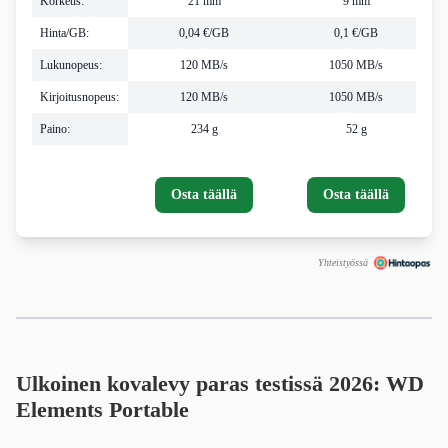
Korkeus:
21 mm
9 mm
Hinta/GB:
0,04 €/GB
0,1 €/GB
Lukunopeus:
120 MB/s
1050 MB/s
Kirjoitusnopeus:
120 MB/s
1050 MB/s
Paino:
234 g
52 g
Osta täällä
Osta täällä
Yhteistyössä
Ulkoinen kovalevy paras testissä 2026: WD
Elements Portable