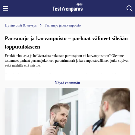
Hyvinvointi & terveys
Parranajo ja karvanpoisto
Parranajo ja karvanpoisto – parhaat välineet sileään
lopputulokseen
Etsitkö tehokasta ja hellävaraista ratkaisua parranajoon tai karvanpoistoon? Olemme
testanneet parhaat parranajokoneet, partatrimmerit ja karvanpoistovälineet, jotka sopivat
sekä miehille että naisille.
Testit keskittyvät ajotulokseen, ihoystävällisyyteen, akun kestoon ja käytön helppouteen.
Löydät sopivan vaihtoehdon niin päivittäiseen siistimiseen kuin tarkempaan muotoiluun.
Näytä enemmän
Tutustu testivoittajiin ja nauti sileästä ihosta helposti ja turvallisesti.