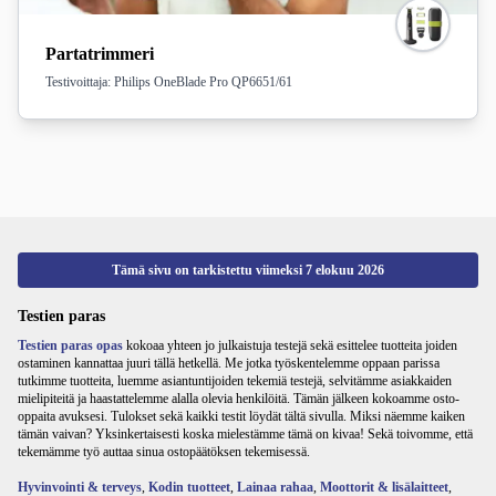
Partatrimmeri
Testivoittaja: Philips OneBlade Pro QP6651/61
Tämä sivu on tarkistettu viimeksi
7 elokuu 2026
Testien paras
Testien paras opas
kokoaa yhteen jo julkaistuja testejä sekä esittelee tuotteita joiden
ostaminen kannattaa juuri tällä hetkellä. Me jotka työskentelemme oppaan parissa
tutkimme tuotteita, luemme asiantuntijoiden tekemiä testejä, selvitämme asiakkaiden
mielipiteitä ja haastattelemme alalla olevia henkilöitä. Tämän jälkeen kokoamme osto-
oppaita avuksesi. Tulokset sekä kaikki testit löydät tältä sivulla. Miksi näemme kaiken
tämän vaivan? Yksinkertaisesti koska mielestämme tämä on kivaa! Sekä toivomme, että
tekemämme työ auttaa sinua ostopäätöksen tekemisessä.
Hyvinvointi & terveys
,
Kodin tuotteet
,
Lainaa rahaa
,
Moottorit & lisälaitteet
,