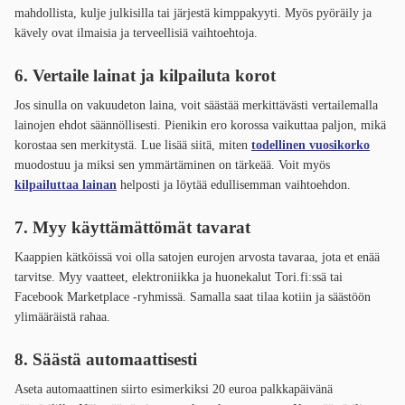
mahdollista, kulje julkisilla tai järjestä kimppakyyti. Myös pyöräily ja
kävely ovat ilmaisia ja terveellisiä vaihtoehtoja.
6. Vertaile lainat ja kilpailuta korot
Jos sinulla on vakuudeton laina, voit säästää merkittävästi vertailemalla
lainojen ehdot säännöllisesti. Pienikin ero korossa vaikuttaa paljon, mikä
korostaa sen merkitystä. Lue lisää siitä, miten
todellinen vuosikorko
muodostuu ja miksi sen ymmärtäminen on tärkeää. Voit myös
kilpailuttaa lainan
helposti ja löytää edullisemman vaihtoehdon.
7. Myy käyttämättömät tavarat
Kaappien kätköissä voi olla satojen eurojen arvosta tavaraa, jota et enää
tarvitse. Myy vaatteet, elektroniikka ja huonekalut Tori.fi:ssä tai
Facebook Marketplace -ryhmissä. Samalla saat tilaa kotiin ja säästöön
ylimääräistä rahaa.
8. Säästä automaattisesti
Aseta automaattinen siirto esimerkiksi 20 euroa palkkapäivänä