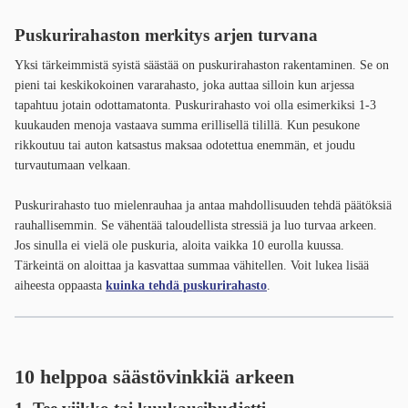
Puskurirahaston merkitys arjen turvana
Yksi tärkeimmistä syistä säästää on puskurirahaston rakentaminen. Se on
pieni tai keskikokoinen vararahasto, joka auttaa silloin kun arjessa
tapahtuu jotain odottamatonta. Puskurirahasto voi olla esimerkiksi 1-3
kuukauden menoja vastaava summa erillisellä tilillä. Kun pesukone
rikkoutuu tai auton katsastus maksaa odotettua enemmän, et joudu
turvautumaan velkaan.
Puskurirahasto tuo mielenrauhaa ja antaa mahdollisuuden tehdä päätöksiä
rauhallisemmin. Se vähentää taloudellista stressiä ja luo turvaa arkeen.
Jos sinulla ei vielä ole puskuria, aloita vaikka 10 eurolla kuussa.
Tärkeintä on aloittaa ja kasvattaa summaa vähitellen. Voit lukea lisää
aiheesta oppaasta
kuinka tehdä puskurirahasto
.
10 helppoa säästövinkkiä arkeen