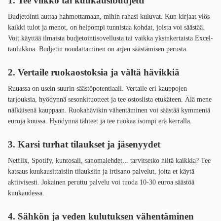
1. Tee viikko tai kuukausibudjetti
Budjetointi auttaa hahmottamaan, mihin rahasi kuluvat. Kun kirjaat ylös
kaikki tulot ja menot, on helpompi tunnistaa kohdat, joista voi säästää.
Voit käyttää ilmaista budjetointisovellusta tai vaikka yksinkertaista Excel-
taulukkoa. Budjetin noudattaminen on arjen säästämisen perusta.
2. Vertaile ruokaostoksia ja vältä hävikkiä
Ruuassa on usein suurin säästöpotentiaali. Vertaile eri kauppojen
tarjouksia, hyödynnä sesonkituotteet ja tee ostoslista etukäteen. Älä mene
nälkäisenä kauppaan. Ruokahävikin vähentäminen voi säästää kymmeniä
euroja kuussa. Hyödynnä tähteet ja tee ruokaa isompi erä kerralla.
3. Karsi turhat tilaukset ja jäsenyydet
Netflix, Spotify, kuntosali, sanomalehdet... tarvitsetko niitä kaikkia? Tee
katsaus kuukausittaisiin tilauksiin ja irtisano palvelut, joita et käytä
aktiivisesti. Jokainen peruttu palvelu voi tuoda 10-30 euroa säästöä
kuukaudessa.
4. Sähkön ja veden kulutuksen vähentäminen