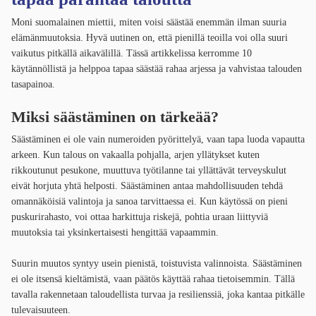
Moni suomalainen miettii, miten voisi säästää enemmän ilman suuria
elämänmuutoksia. Hyvä uutinen on, että pienillä teoilla voi olla suuri
vaikutus pitkällä aikavälillä. Tässä artikkelissa kerromme 10
käytännöllistä ja helppoa tapaa säästää rahaa arjessa ja vahvistaa talouden
tasapainoa.
Miksi säästäminen on tärkeää?
Säästäminen ei ole vain numeroiden pyörittelyä, vaan tapa luoda vapautta
arkeen. Kun talous on vakaalla pohjalla, arjen yllätykset kuten
rikkoutunut pesukone, muuttuva työtilanne tai yllättävät terveyskulut
eivät horjuta yhtä helposti. Säästäminen antaa mahdollisuuden tehdä
omannäköisiä valintoja ja sanoa tarvittaessa ei. Kun käytössä on pieni
puskurirahasto, voi ottaa harkittuja riskejä, pohtia uraan liittyviä
muutoksia tai yksinkertaisesti hengittää vapaammin.
Suurin muutos syntyy usein pienistä, toistuvista valinnoista. Säästäminen
ei ole itsensä kieltämistä, vaan päätös käyttää rahaa tietoisemmin. Tällä
tavalla rakennetaan taloudellista turvaa ja resilienssiä, joka kantaa pitkälle
tulevaisuuteen.