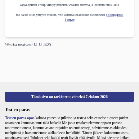
Vapaa-ajallaan Philip viihtyy parhaiten ystävien seurassa ja kuuntelee musiikkia.
Jos haluat ottaa yhteyttä minuun, voit lähettää sähköpostia osoitteeseen
philip@bast-
i-test.se
Viimeksi tarkistettu
15-12-2025
Tämä sivu on tarkistettu viimeksi
7 elokuu 2026
Testien paras
Testien paras opas
kokoaa yhteen jo julkaistuja testejä sekä esittelee tuotteita joiden
ostaminen kannattaa juuri tällä hetkellä.Me jotka työskentelemme oppaan parissa
tutkimme tuotteita, luemme asiantuntijoiden tekemiä testejä, selvitämme asiakkaiden
mielipiteitä ja haastattelemme alalla olevia henkilöitä. Tämän jälkeen kokoamme osto-
oppaita avuksesi.Tulokset sekä kaikki testit löydät tältä sivulla. Miksi näemme kaiken