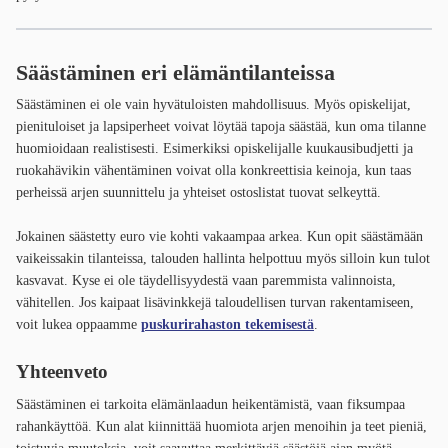
Säästäminen eri elämäntilanteissa
Säästäminen ei ole vain hyvätuloisten mahdollisuus. Myös opiskelijat,
pienituloiset ja lapsiperheet voivat löytää tapoja säästää, kun oma tilanne
huomioidaan realistisesti. Esimerkiksi opiskelijalle kuukausibudjetti ja
ruokahävikin vähentäminen voivat olla konkreettisia keinoja, kun taas
perheissä arjen suunnittelu ja yhteiset ostoslistat tuovat selkeyttä.
Jokainen säästetty euro vie kohti vakaampaa arkea. Kun opit säästämään
vaikeissakin tilanteissa, talouden hallinta helpottuu myös silloin kun tulot
kasvavat. Kyse ei ole täydellisyydestä vaan paremmista valinnoista,
vähitellen. Jos kaipaat lisävinkkejä taloudellisen turvan rakentamiseen,
voit lukea oppaamme
puskurirahaston tekemisestä
.
Yhteenveto
Säästäminen ei tarkoita elämänlaadun heikentämistä, vaan fiksumpaa
rahankäyttöä. Kun alat kiinnittää huomiota arjen menoihin ja teet pieniä,