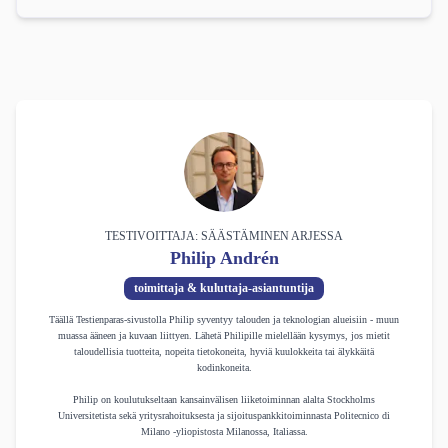
TESTIVOITTAJA: SÄÄSTÄMINEN ARJESSA
Philip Andrén
toimittaja & kuluttaja-asiantuntija
Täällä Testienparas-sivustolla Philip syventyy talouden ja teknologian alueisiin - muun
muassa ääneen ja kuvaan liittyen. Lähetä Philipille mielellään kysymys, jos mietit
taloudellisia tuotteita, nopeita tietokoneita, hyviä kuulokkeita tai älykkäitä
kodinkoneita.
Philip on koulutukseltaan kansainvälisen liiketoiminnan alalta Stockholms
Universitetista sekä yritysrahoituksesta ja sijoituspankkitoiminnasta Politecnico di
Milano -yliopistosta Milanossa, Italiassa.