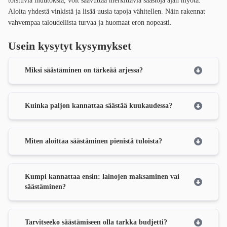
toistuvia muutoksia, voit saavuttaa merkittäviä säästöjä ajan myötä.
Aloita yhdestä vinkistä ja lisää uusia tapoja vähitellen. Näin rakennat
vahvempaa taloudellista turvaa ja huomaat eron nopeasti.
Usein kysytyt kysymykset
Miksi säästäminen on tärkeää arjessa?
Kuinka paljon kannattaa säästää kuukaudessa?
Miten aloittaa säästäminen pienistä tuloista?
Kumpi kannattaa ensin: lainojen maksaminen vai
säästäminen?
Tarvitseeko säästämiseen olla tarkka budjetti?