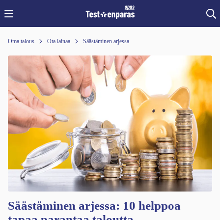
Oma talous
Ota lainaa
Säästäminen arjessa
Säästäminen arjessa: 10 helppoa
tapaa parantaa taloutta