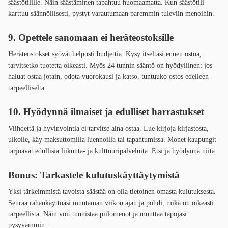
säästötilille. Näin säästäminen tapahtuu huomaamatta. Kun säästötili
karttuu säännöllisesti, pystyt varautumaan paremmin tuleviin menoihin.
9. Opettele sanomaan ei heräteostoksille
Heräteostokset syövät helposti budjettia. Kysy itseltäsi ennen ostoa,
tarvitsetko tuotetta oikeasti. Myös 24 tunnin sääntö on hyödyllinen: jos
haluat ostaa jotain, odota vuorokausi ja katso, tuntuuko ostos edelleen
tarpeelliselta.
10. Hyödynnä ilmaiset ja edulliset harrastukset
Viihdettä ja hyvinvointia ei tarvitse aina ostaa. Lue kirjoja kirjastosta,
ulkoile, käy maksuttomilla luennoilla tai tapahtumissa. Monet kaupungit
tarjoavat edullisia liikunta- ja kulttuuripalveluita. Etsi ja hyödynnä niitä.
Bonus: Tarkastele kulutuskäyttäytymistä
Yksi tärkeimmistä tavoista säästää on olla tietoinen omasta kulutuksesta.
Seuraa rahankäyttöäsi muutaman viikon ajan ja pohdi, mikä on oikeasti
tarpeellista. Näin voit tunnistaa piilomenot ja muuttaa tapojasi
pysyvämmin.